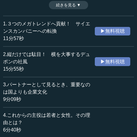
長・田中能之氏が語る日本と世界。（全４話中第２話目、
続きを見る ▼
時間：15分55秒
インタビュアー：大上二三雄氏／エム・アイ・コンサルテ
収録日：2014年9月10日
ィンググループ株式会社代表取締役）
追加日：2015年1月13日
1.３つのメガトレンドへ貢献！ サイエ
カテゴリー：
ンスカンパニーへの転換
▶無料視聴
ビジネス・経営
ビジネス・経営一般
11分57秒
≪全文≫
2.縦だけでは駄目！ 横を大事するデュ
●日本は、デュポングローバルの重要な開発拠点
ポンの社風
▶無料視聴
15分55秒
大上 では、そういった大きな変化をしていくデュポンの
中で、日本という存在、日本の存在感をどのように考えて
3.パートナーとして見るとき、重要なの
いますか。最近、外資系の日本のトップに「ジャパンパッ
は国よりも企業文化
シング（Ｊａｐａｎ Ｐａｓｓｉｎｇ、日本外し）」とい
9分09秒
うようなことを言われることが多いのですが。
4.これからの主役は若者と女性。その理
田中 私も前任者も、それぞれ自分の日本に対する考えを
トップに言っています。ですので、必ずしも同じことがず
由とは？
っと言われているかどうか私には分かりませんが、私が日
6分40秒
本を見る見方では、売上でどれだけ貢献するかということ