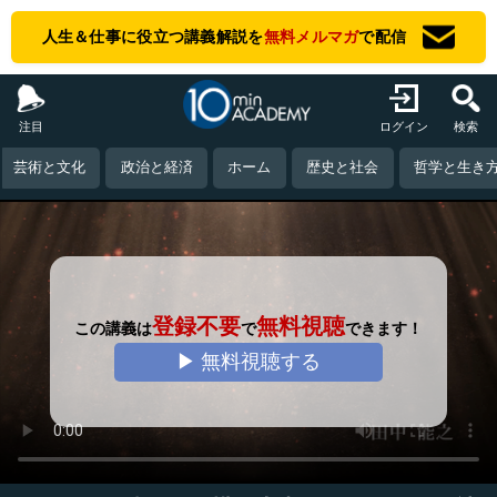
人生＆仕事に役立つ講義解説を
無料メルマガ
で配信
注目
ログイン
検索
芸術と文化
政治と経済
ホーム
歴史と社会
哲学と生き
登録不要
無料視聴
この講義は
で
できます！
▶ 無料視聴する