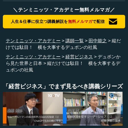
だけではなく、日本の貢献は他にもあるというところを、
＼テンミニッツ・アカデミー無料メルマガ／
強く打ち出しているつもりです。
人生＆仕事に役立つ講義解説を
無料メルマガ
で配信
大上 売上全体に占める日本の割合は今、何パーセントぐ
らいですか。
テンミニッツ・アカデミー
講師一覧
田中能之
縦だ
田中 トータルの４パーセント弱ほどしかないはずです。
けでは駄目！ 横を大事するデュポンの社風
テンミニッツ・アカデミー
経営ビジネス
デュポンか
大上 あまり大きくはありませんね。
ら見た世界と日本
縦だけでは駄目！ 横を大事するデ
ュポンの社風
田中 大きくないのですが、日本の存在には、また違う意
味があります。
「経営ビジネス」でまず見るべき講義シリーズ
少し話が細かくなりますが、私どもデュポンはアメリカ
の会社ですが、アメリカ本国の売上は全体の３０何パーセ
ントで、もう４０パーセントを切っています。それ以外は
全て海外ですので、ずいぶんグローバル化しているとは思
います。ですが、では国別に売上を考えていくとどうかと
いうと、アメリカの３０何パーセントというのはダントツ