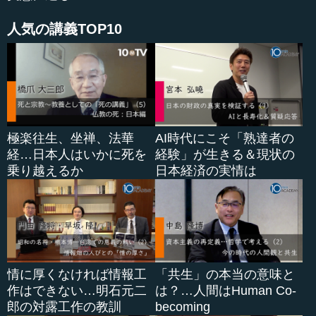
...
人気の講義TOP10
極楽往生、坐禅、法華
AI時代にこそ「熟達者の
経…日本人はいかに死を
経験」が生きる＆現状の
乗り越えるか
日本経済の実情は
情に厚くなければ情報工
「共生」の本当の意味と
作はできない…明石元二
は？…人間はHuman Co-
郎の対露工作の教訓
becoming