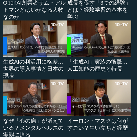
OpenAI創業者サム・アル
成長を促す「3つの経験」
に大きいのです。それ以外というと中国やブラジルがあり
トマンとはいかなる人物
とは？経験学習の基本を
ますが、数字としてはもうはるかに離れていて、日本は４
なのか
学ぶ
パーセントといっても５番目なのです。ですから、数字の
上ではアメリカ以外は総じて小さいという状況です。
そうすると、例えばこれから伸びる国である中国やブラ
ジルの場合は、その「これから伸びる」ということが、そ
の国の意義になります。日本は日本で伸びますが、やはり
ＧＤＰの伸び自体が全然違うので、比較になりません。む
生成AIの利活用に格差…
「生成AI」実装の衝撃…
しろ日本は、これから伸びるということが前面に出てくる
世界の導入事情と日本の
人工知能の歴史と特長
より、日本ならではの貢献があるだろう、それは売上だけ
現状
ではないだろうと私は考えています。
そこで私がよく言うのは、日本の研究開発における貢献
です。つまり、日本が最先端を行っているような業界で、
日本で研究し、開発して、製品を出し、それが外に波及し
ていくということがあって、日本でやらなければそれがで
なぜ「心の病」が増えて
イーロン・マスクは何が
きない。日本はこうした研究開発の部分での貢献が、やは
いる？メンタルヘルスの
すごい？生い立ちと経歴
り大きくあるということです。
実態に迫る