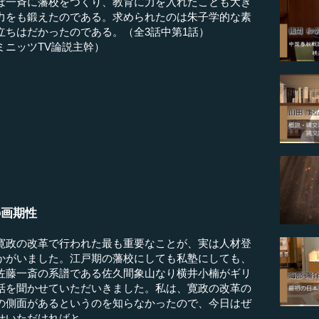
ぼ一斉に藩校をつくり、教育に力を入れたことも大き
力をも鍛えたのである。求められたのは朱子学的な素
立ちはだかったのである。（全3話中第1話）
ミニッツTV論説主幹）
）
の画期性
寛政の改革で行われた最も重要なことが、実は人材登
かがいました。江戸期の藩校にしても私塾にしても、
佐藤一斎の系譜である佐久間象山なり横井小楠がギリ
話を聞かせていただいきました。私は、寛政の改革の
の側面があるというのを知らなかったので、今日はぜ
せいただければと。