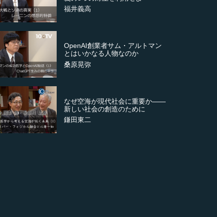
福井義高
OpenAI創業者サム・アルトマン
とはいかなる人物なのか
桑原晃弥
なぜ空海が現代社会に重要か――
新しい社会の創造のために
鎌田東二