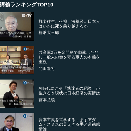
講義ランキングTOP10
極楽往生、坐禅、法華経…日本人
はいかに死を乗り越えるか
橋爪大三郎
共産軍2万を金門島で殲滅…ただ
し一般人の命を守る軍人の本義を
重視
門田隆将
AI時代にこそ「熟達者の経験」が
生きる＆現状の日本経済の実情は
宮本弘曉
資本主義を哲学する…まずアダ
ム・スミスの見えざる手と道徳感
情論