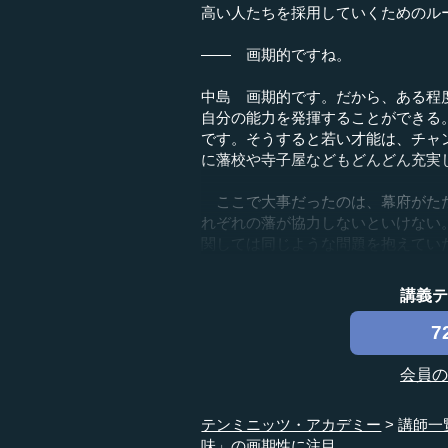
高い人たちを採用していくためのル
―― 画期的ですね。
中島 画期的です。だから、ある程
自分の能力を発揮することができる
です。そうすると若い才能は、チャ
に藩校や寺子屋などもどんどん充実
ここで大事だったのは、幕府がただ
れぞれの藩が協力しないといけない
関しては同じような問題を抱えていた
講義
7
会員
テンミニッツ・アカデミー
講師一
味」の画期性に注目