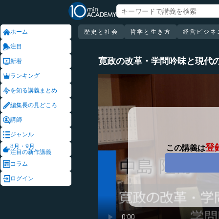
ホーム
歴史と社会
哲学と生き方
経営ビジネ
注目
寛政の改革・学問吟味と現代
新着
ランキング
を知る講義まとめ
編集長の見どころ
講師
ジャンル
登
8月・9月
この講義は
注目の新作講義
コラム
ログイン