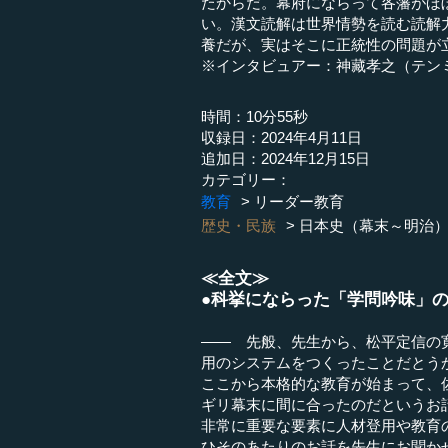
たからだ。幕府にならって各藩がほ
い。漢文読解は世界情勢を読む読解
養だが、実はそこに正統性の問題が
※インタビュアー：神藏孝之（テン
時間：10分55秒
収録日：2024年4月11日
追加日：2024年12月15日
カテゴリー：
教育
リーダー教育
歴史・民族
日本史（幕末～明治
≪全文≫
●科挙にならった「学問吟味」
―― 先般、先生から、松平定信の
用のシステムをつくったことだとう
ここから本格的な教育が始まって、
ギリ幕末に間に合ったのだというお
非常に重要な要素に人材登用や教育
ひそのあたりのお話を先生にお聞か