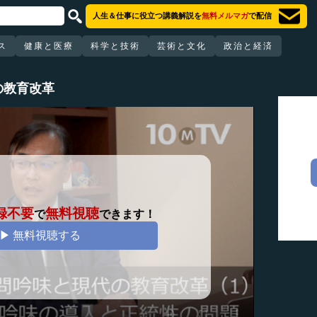
人生＆仕事に役立つ講義解説を
無料メルマガ
で配信
ス
健康と医療
科学と技術
芸術と文化
政治と経済
の教育改革
録不要
無料視聴
で
できます！
▶ 無料視聴する