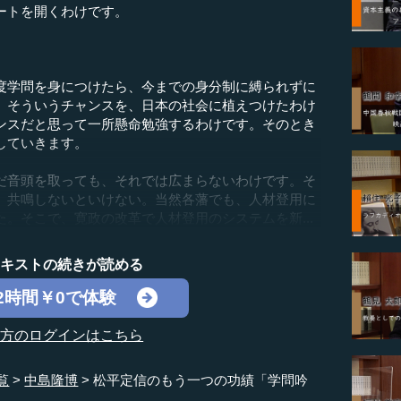
ートを開くわけです。
度学問を身につけたら、今までの身分制に縛られずに
。そういうチャンスを、日本の社会に植えつけたわけ
ンスだと思って一所懸命勉強するわけです。そのとき
していきます。
音頭を取っても、それでは広まらないわけです。そ
。共鳴しないといけない。当然各藩でも、人材登用に
。そこで、寛政の改革で人材登用のシステムを新...
テキストの続きが読める
2時間￥0で体験
の方のログインはこちら
覧
中島隆博
松平定信のもう一つの功績「学問吟