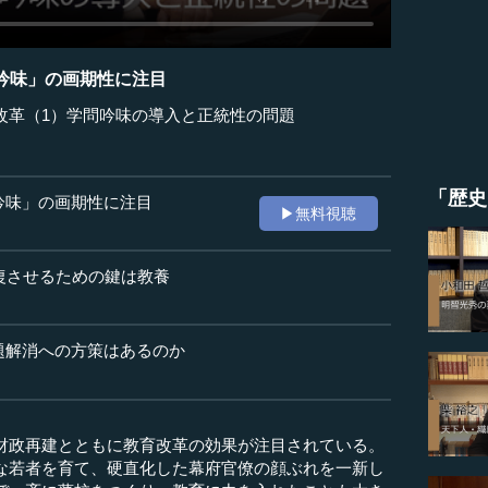
吟味」の画期性に注目
改革（1）学問吟味の導入と正統性の問題
「歴史
吟味」の画期性に注目
▶無料視聴
回復させるための鍵は教養
題解消への方策はあるのか
財政再建とともに教育改革の効果が注目されている。
な若者を育て、硬直化した幕府官僚の顔ぶれを一新し