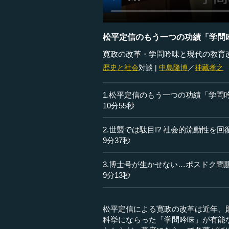
松平定信のもう一つの功績「学問
寛政の改革・学問吟味と現代の教育
歴史と社会
対談 |
中島隆博
／
神藏孝之
1.松平定信のもう一つの功績「学問
10分55秒
2.世襲では駄目!? 社会的流動性を
9分37秒
3.博士号が生かせない…ポスドク問
9分13秒
松平定信による寛政の改革は近年、
科挙にならった「学問吟味」が有能