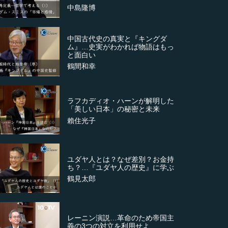
中島隆博
中国古代史の真実と『キングダ
ム』…史実がわかれば物語はもっ
と面白い
鶴間和幸
ラフカディオ・ハーンが解明した
「美しい日本」の秘密と未来
賴住光子
ユダヤ人とは？なぜ差別？お金持
ち？…『ユダヤ人の歴史』に学ぶ
鶴見太郎
レーニン演説…革命のため帝国主
義の3つの対立を利用せよ