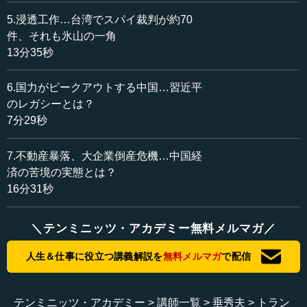
シミュレーションゲームの最後に出てくるラスボスなの
か、あるいは米中がディールをする可能性や恐れはあるの
5.浸透工作…台湾でスパイ裁判が約70
かという問題提起をしています。
件、それも氷山の一角
13分35秒
まずトランプ氏のことを言う前に、あえてもう一遍戻っ
て、バイデン氏のことを申しますと。バイデン民主党政権
6.国力がピークアウトする中国…習近平
は、岸田文雄総理や菅義偉総理に向けて、よくこのように
のレガシーとは？
言っていました。
7分29秒
「現在は民主主義陣営対専制主義陣営の対立の時代であ
7.不動産暴落、大企業倒産危機…中国経
る。必ずや民主主義陣営が勝たないといけない」
済の苦境の実態とは？
16分31秒
だから彼ら、当時のアメリカは同盟関係を重視したわけ
です。そして、民主の問題や人権の問題を大事にし、また
体制を大事にしたのです。だから、チベットの人権問題や
＼テンミニッツ・アカデミー無料メルマガ／
ウイグルの人権問題などを、しょっちゅう取り上げていた
わけです。今のトランプ氏は一切取り上げません。
人生＆仕事に役立つ講義解説を
無料メルマガ
で配信
ただ実際にはバイデン氏こそが安定を求めていることが
相当多かったと、現場にいた私はそう思いましたが、対応
テンミニッツ・アカデミー
講師一覧
垂秀夫
トラン