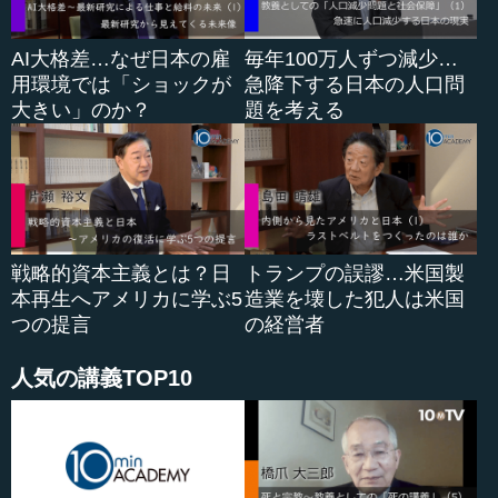
見えるかということです。
AI大格差…なぜ日本の雇
毎年100万人ずつ減少…
一つは、民主主義体制はもう疲労骨折が起きているとい
用環境では「ショックが
急降下する日本の人口問
うことで...
大きい」のか？
題を考える
戦略的資本主義とは？日
トランプの誤謬…米国製
本再生へアメリカに学ぶ5
造業を壊した犯人は米国
つの提言
の経営者
人気の講義TOP10