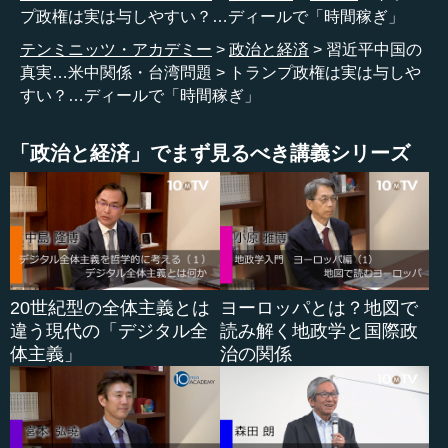
は極めて中途半端だったと思います。ただ、問題提起は実
プ政権は実は与しやすい？…ディールで「時間稼ぎ」
はそういうことです。
テンミニッツ・アカデミー
政治と経済
習近平中国の
真実…米中関係・台湾問題
トランプ政権は実は与しや
これはバイデン氏に限らず、歴代のアメリカのリーダー
すい？…ディールで「時間稼ぎ」
はだいたいこのような感じで見ていたと思います。バイデ
ン氏は、特にこういうことを明確に言っていたのです。
「政治と経済」でまず見るべき講義シリーズ
●中国から「トランプ2.0」はどう見えるか？
ではトランプ氏はどうかというと、皆さんのほうがよく
ご存じかもしれませんが、彼の主張は「アメリカ・ファー
スト」です。とにかく貿易摩擦をなんとかする。あるいは
20世紀型の全体主義とは
ヨーロッパとは？地図で
アメリカへの投資を増やして雇用を確保する。「世界の警
違う現代の「デジタル全
読み解く地政学と国際政
察官」としての役割はもうやらない。それから移民政策、
体主義」
治の関係
（つまり）一種の排外政策、排外主義です。
では、こういうものが中国からはどう見えるか。今の中
国から、現在の国際情勢はどう見えるか、米中関係はどう