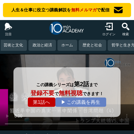
人生＆仕事に役立つ講義解説を
無料メルマガ
で配信
注目
ログイン
検索
芸術と文化
政治と経済
ホーム
歴史と社会
哲学と生き
第2話
この講義シリーズは
まで
登録不要
無料視聴
で
できます！
第1話へ
▶ この講義を再生