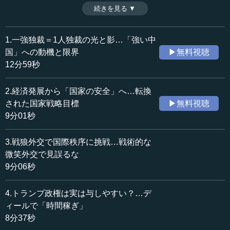
は、ひたすらアメリカ・ファーストで、体制批判や民主
続きを見る ▼
時間：8分37秒
化・人権に口を出さないトランプ政権は、むしろ与しやす
収録日：2025年7月1日
い相手だ。しかも、国際社会における米国の影響力低下も
追加日：2025年10月9日
大きい。中国は「トランプ2.0」を、戦術的安定・短期的安
1.一強独裁＝1人独裁の光と影…「強い中
カテゴリー：
定と捉え、時間稼ぎをしようと考えている。（全7話中第4
国」への動機と限界
▶無料視聴
国際
中国・韓国・北朝鮮
話）
12分59秒
政治
外交
2.経済発展から「国家の安全」へ…転換
≪全文≫
された国家戦略目標
▶無料視聴
●チベットやウイグルの人権問題を取り上げないトラ
9分01秒
ンプ政権
3.戦狼外交で国際秩序に挑戦…戦術的な
私が前回強調したのは、どちらかというとトランプ大統
微笑外交で見誤るな
領の再登場の前の話です。トランプ氏が再登場してからど
9分06秒
うか。実はトランプ氏が再登場しても、このフォーミュラ
ーはそう変わらないのですが、もう少し詳しく説明すると
4.トランプ政権は実は与しやすい？…デ
どうなるかということになります。
ィールで「時間稼ぎ」
8分37秒
さて、「中国はトランプ大統領にとってラスボスか」。