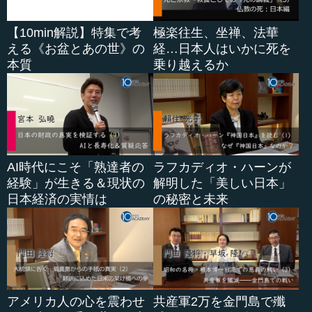
【10min解説】特集で考
極楽往生、坐禅、法華
える《お盆とあの世》の
経…日本人はいかに死を
本質
乗り越えるか
AI時代にこそ「熟達者の
ラフカディオ・ハーンが
経験」が生きる＆現状の
解明した「美しい日本」
日本経済の実情は
の秘密と未来
アメリカ人の心を震わせ
共産軍2万を金門島で殲