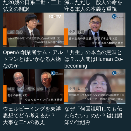
た20歳の日系二世・三上
滅…ただし一般人の命を
弘文の翻訳
守る軍人の本義を重視
OpenAI創業者サム・アル
「共生」の本当の意味と
トマンとはいかなる人物
は？…人間はHuman Co-
なのか
becoming
ウェルビーイングを東洋
なぜ「何回説明しても伝
思想でどう考えるか？…
わらない」のか？鍵は認
大事な二つの教え
知の仕組み