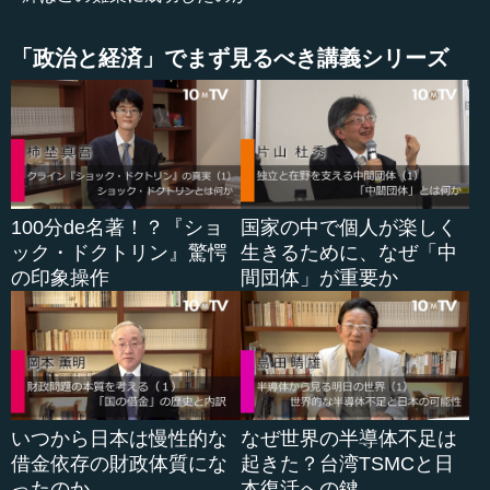
いうことなので、そこをさせないような取り組みが非常に
重要になってくると思います。
「政治と経済」でまず見るべき講義シリーズ
それから、国際社会の関与がここでは重要になってくる
のかなと思います。台湾は日本と同じで国際社会の中でし
か生きられないような状況にありますから、軍政が続く中
で貿易も経済も立ち行かなくなってくるのではないでしょ
うか。そういう意味で、国際社会は十分プレッシャーをか
けて、「早く民政移管をしなさい」ということを言えるの
100分de名著！？『ショ
国家の中で個人が楽しく
ではないかと思います。
ック・ドクトリン』驚愕
生きるために、なぜ「中
の印象操作
間団体」が重要か
それから今回、民主主義という正義を掲げたのだけれ
ど、軍が決起して、選挙で選ばれた総統が倒されたという
ことになった場合、二度とそういうような状況にならない
ような仕組みも新たに構築していく必要ができてくると思
います。
いつから日本は慢性的な
なぜ世界の半導体不足は
それでは、どうしたら軍のお偉いさんがクーデターなど
借金依存の財政体質にな
起きた？台湾TSMCと日
起こそうと思わないで、そのまま余生を全うしてく...
ったのか
本復活への鍵