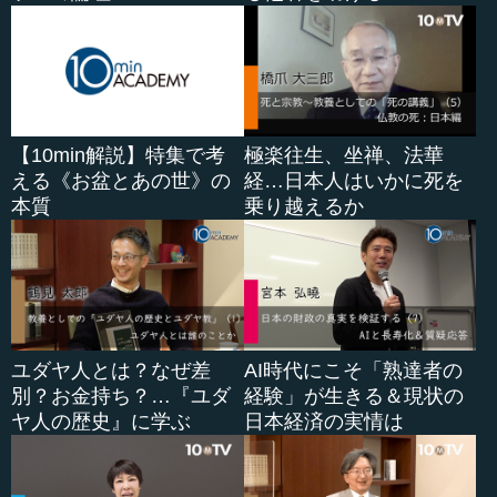
【10min解説】特集で考
極楽往生、坐禅、法華
える《お盆とあの世》の
経…日本人はいかに死を
本質
乗り越えるか
ユダヤ人とは？なぜ差
AI時代にこそ「熟達者の
別？お金持ち？…『ユダ
経験」が生きる＆現状の
ヤ人の歴史』に学ぶ
日本経済の実情は