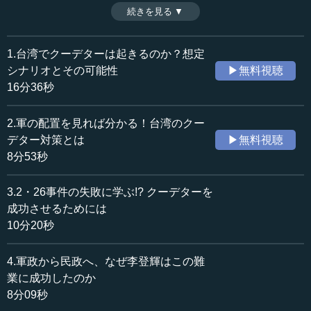
に果たされうるのか。一度は民主化に成功した李登輝政権
続きを見る ▼
時間：8分09秒
時代の台湾から考える。（全6話中第4話）
収録日：2025年7月23日
※インタビュアー：川上達史（テンミニッツ・アカデミー
追加日：2025年10月11日
編集長）
1.台湾でクーデターは起きるのか？想定
カテゴリー：
シナリオとその可能性
▶無料視聴
国際
アジア・オセアニア
16分36秒
政治
外交
2.軍の配置を見れば分かる！台湾のクー
≪全文≫
デター対策とは
▶無料視聴
●なぜ民政移管が重要か
8分53秒
―― 先ほども先生がおっしゃいましたけれど、クーデタ
3.2・26事件の失敗に学ぶ!? クーデターを
ーが成功したとしても、その後の民政転換、民主主義とい
成功させるためには
うことで民政移管の部分の話が重要なポイントになるので
10分20秒
はないかということでした。なぜ民政移管なのかというと
ころです。
4.軍政から民政へ、なぜ李登輝はこの難
業に成功したのか
上杉 クーデターを起こして軍事政権のままでいるという
8分09秒
ことは、「なぜ中国になりたくないのか」「権威主義の下
に行きたくない」「自由でいたい」「民主主義でいたい」