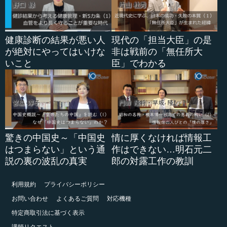
健康診断の結果が悪い人
現代の「担当大臣」の是
が絶対にやってはいけな
非は戦前の「無任所大
いこと
臣」でわかる
驚きの中国史～「中国史
情に厚くなければ情報工
はつまらない」という通
作はできない…明石元二
説の裏の波乱の真実
郎の対露工作の教訓
利用規約
プライバシーポリシー
お問い合わせ
よくあるご質問
対応機種
特定商取引法に基づく表示