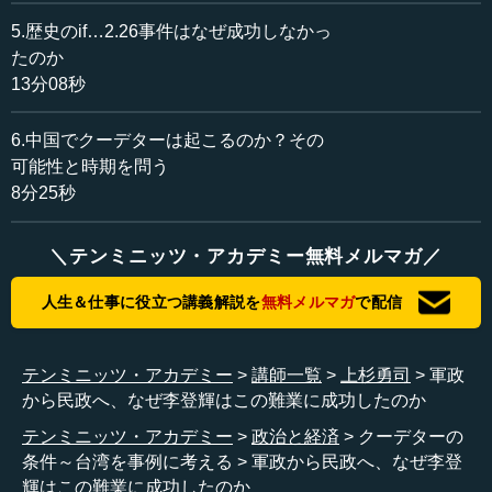
という台湾のアイデンティティを考えると、長続きはでき
5.歴史のif…2.26事件はなぜ成功しなかっ
ません。なので、民進党がもしクーデターを起こして、
たのか
（つまり）軍とともにクーデターを起こす場合には速やか
13分08秒
に民政移管をして、民主主義を取り戻すということを掲げ
ないと、正統性が構築できないので、必要不可欠だと思い
6.中国でクーデターは起こるのか？その
ます。それで、新憲法を制定、あるいは選挙による政権移
可能性と時期を問う
譲をちゃんとやりますよということを明確に示すと思いま
8分25秒
す。
韓国も実は粛軍クーデターがあって、全斗煥と盧泰愚が
＼テンミニッツ・アカデミー無料メルマガ／
クーデターを起こしました。それが1987年、民主化宣言を
人生＆仕事に役立つ講義解説を
無料メルマガ
で配信
することによって――もちろん人々の民主化の動きが周囲
ではあったのですが――軍政から民政に移っていったとい
うモデルがあるので、それを参考にしつつ、速やかに民政
テンミニッツ・アカデミー
講師一覧
上杉勇司
軍政
に移すということです。
から民政へ、なぜ李登輝はこの難業に成功したのか
民政に移すときにいろいろな国で問題になるのは、権力
テンミニッツ・アカデミー
政治と経済
クーデターの
を握った軍がその権力を手放したくないと思い、戒厳令を
条件～台湾を事例に考える
軍政から民政へ、なぜ李登
敷いて、彼らが独占的に権力を握ることになってしまうと
輝はこの難業に成功したのか