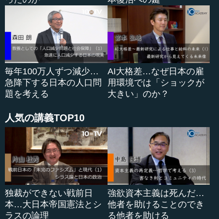
毎年100万人ずつ減少…
AI大格差…なぜ日本の雇
急降下する日本の人口問
用環境では「ショックが
題を考える
大きい」のか？
人気の講義TOP10
独裁ができない戦前日
強欲資本主義は死んだ…
本…大日本帝国憲法とシ
他者を助けることのでき
ラスの論理
る他者を助ける