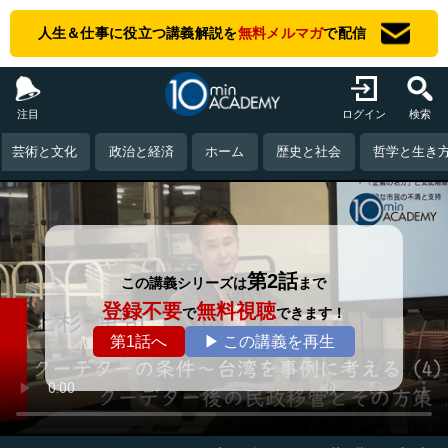
人生＆仕事に役立つ講義解説を
無料メルマガ
で配信
注目
ログイン
検索
芸術と文化
政治と経済
ホーム
歴史と社会
哲学と生き
第2話
この講義シリーズは
まで
登録不要
無料視聴
で
できます！
第1話へ
▶ この講義を再生