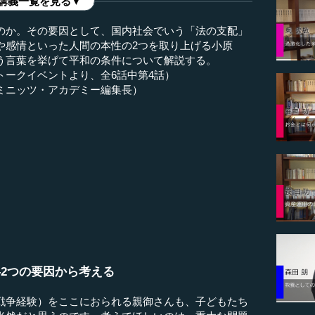
講義一覧を見る▼
のか。その要因として、国内社会でいう「法の支配」
や感情といった人間の本性の2つを取り上げる小原
う言葉を挙げて平和の条件について解説する。
書店トークイベントより、全6話中第4話）
ミニッツ・アカデミー編集長）
2つの要因から考える
戦争経験）をここにおられる親御さんも、子どもたち