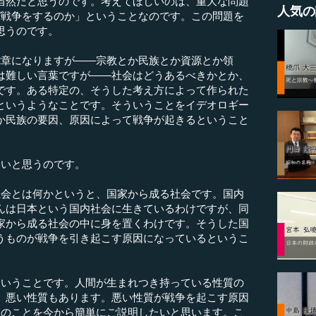
当然だと思うのです。考えてほしいのは、重大な問題
人気の
ぜ戦争をするのか」ということなのです。この問題を
思うのです。
章になりますが――宗教とか民族とか資源とか領
は難しい言葉ですが――社会はどうあるべきかとか、
です。ある特定の、そうした考え方によって作られた
というようなことです。そういうことをイデオロギー
か民族の要因、原因によって戦争が起きるということ
いと思うのです。
会とは何かというと、国家から成る社会です。国内
んは日本という国内社会に生きているわけですが、同
家から成る社会の中に身を置くわけです。そうした国
うものが戦争を引き起こす原因になっているというこ
いうことです。人間が生まれつき持っている性質の
、悪い性質もあります。悪い性質が戦争を起こす原因
つのことを今から簡単にご説明したいと思います。こ