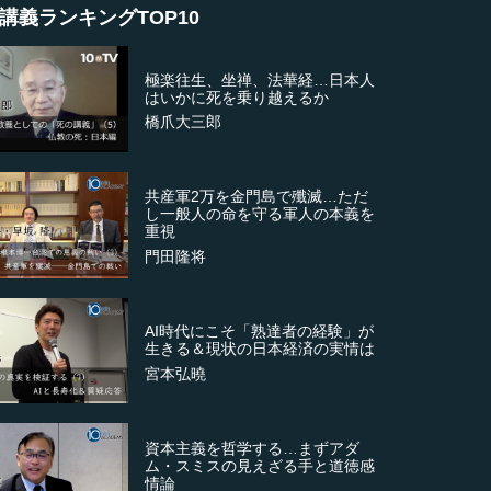
講義ランキングTOP10
極楽往生、坐禅、法華経…日本人
はいかに死を乗り越えるか
橋爪大三郎
共産軍2万を金門島で殲滅…ただ
し一般人の命を守る軍人の本義を
重視
門田隆将
AI時代にこそ「熟達者の経験」が
生きる＆現状の日本経済の実情は
宮本弘曉
資本主義を哲学する…まずアダ
ム・スミスの見えざる手と道徳感
情論