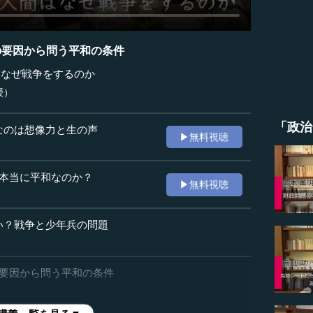
の要因から問う平和の条件
はなぜ戦争をするのか
授）
「政治
なのは想像力と生の声
▶無料視聴
は本当に平和なのか？
▶無料視聴
い？戦争と少年兵の問題
の要因から問う平和の条件