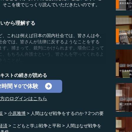
す。そこを後でじっくり読んでいただきたいのです。
違いから理解する
ど、これは例えば日本の国内社会では、皆さんは今、
社会では、皆さんが法律に反するようなことをする
ます。捕まって、裁判にかけられます。場合によって
に、もちろん弁護士という、皆さんを守ってくれるよ
ことが...
テキストの続きが読める
2時間￥0で体験
の方のログインはこちら
覧
小原雅博
人間はなぜ戦争をするのか？2つの要
経済
こどもと学ぶ戦争と平和
人間はなぜ戦争を
の条件