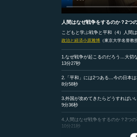
人間はなぜ戦争をするのか？2つ
こどもと学ぶ戦争と平和（4）人間
政治と経済
小原雅博
（東京大学名誉教
1.なぜ戦争が起こるのだろう…大切
13分27秒
2.「平和」には2つある…今の日本
8分58秒
3.外国が攻めてきたらどうすればい
9分36秒
4.人間はなぜ戦争をするのか？2つ
10分21秒