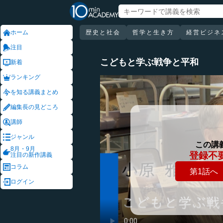
ホーム
歴史と社会
哲学と生き方
経営ビジネ
注目
こどもと学ぶ戦争と平和
新着
ランキング
を知る講義まとめ
編集長の見どころ
講師
ジャンル
この講
8月・9月
登録不
注目の新作講義
コラム
第1話へ
ログイン