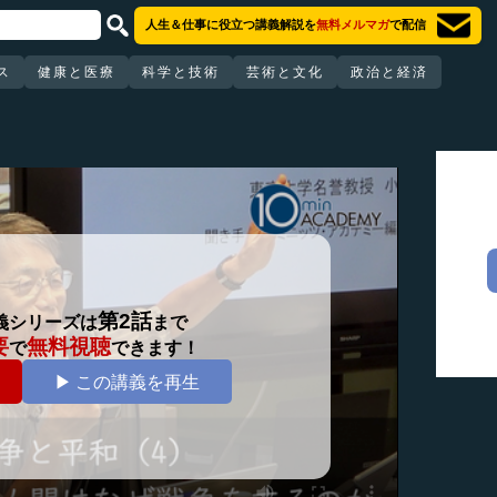
人生＆仕事に役立つ講義解説を
無料メルマガ
で配信
ス
健康と医療
科学と技術
芸術と文化
政治と経済
第2話
義シリーズは
まで
要
無料視聴
で
できます！
▶ この講義を再生