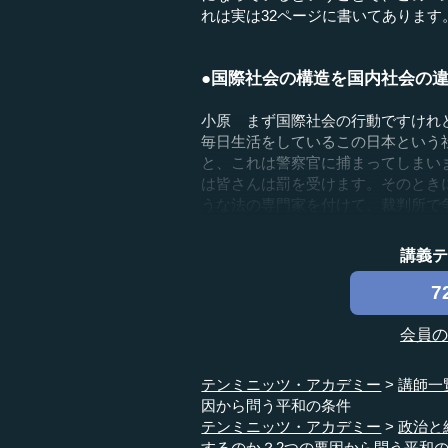
れは実は32ページに書いてありま
●国際社会の構造を国内社会の
小原 まず国際社会の行動ですけれ
毎日生活をしているこの日本という
と、これは警察官に捕まってしまい
は皆さんは罰を受けます。そのとき
うな法の専門家を付けて、裁判所で争う
講義
7
会員
テンミニッツ・アカデミー
講師一
因から問う平和の条件
テンミニッツ・アカデミー
政治と
するのか？2つの要因から問う平和