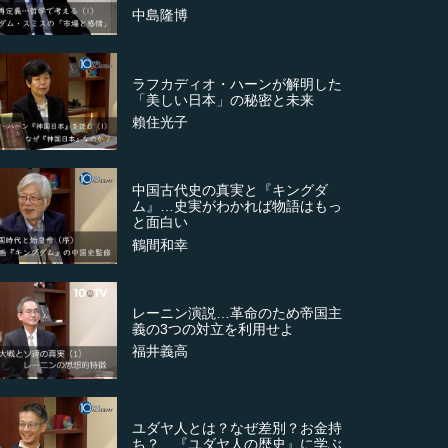
中島隆博
ラフカディオ・ハーンが解明した
「美しい日本」の秘密と未来
賴住光子
中国古代史の真実と『キングダ
ム』…史実がわかれば物語はもっ
と面白い
鶴間和幸
レーニン演説…革命のため帝国主
義の3つの対立を利用せよ
福井義高
ユダヤ人とは？なぜ差別？お金持
ち？…『ユダヤ人の歴史』に学ぶ