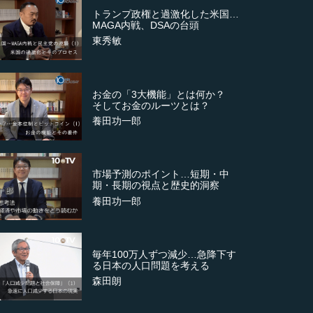
トランプ政権と過激化した米国…
MAGA内戦、DSAの台頭
東秀敏
お金の「3大機能」とは何か？
そしてお金のルーツとは？
養田功一郎
市場予測のポイント…短期・中
期・長期の視点と歴史的洞察
養田功一郎
毎年100万人ずつ減少…急降下す
る日本の人口問題を考える
森田朗