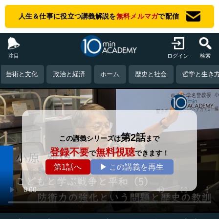
人生＆仕事に役立つ講義解説を
無料メルマガ
で配信
注目
ログイン
検索
芸術と文化
政治と経済
ホーム
歴史と社会
哲学と生き
第2話
この講義シリーズは
まで
登録不要
無料視聴
で
できます！
第1話へ
▶ この講義を再生