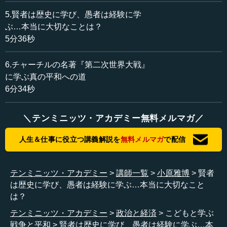
う。
5.賢者は歴史に学び、愚者は経験に学
【会場からの意見】
ぶ…本当に大切なことは？
不審者が入ってこないようにするため
5分36秒
知らない人が入ってきたら怖いから
悪い人が入ってこないように
6.チャーチルの名著『第二次世界大戦』
誰かが勝手に入らないようにするため
に学ぶ真の平和への道
泥棒が家に入ってきて、金品を盗まれるかもしれないから
6分34秒
泥棒や不審者が入ってこないようにするため
自分の身を守るため
＼テンミニッツ・アカデミー無料メルマガ／
―― そうですね。本当にそうです。最近はなかなか怖い
人生＆仕事に役立つ講義解説を
無料メルマガ
で配信
ご時世でございますから、皆さん、そういう答えになるの
はそうだと思います。先生、これで見えてくるものはどう
いうことでございますか。
テンミニッツ・アカデミー
講師一覧
小原雅博
賢者
は歴史に学び、愚者は経験に学ぶ…本当に大切なこと
小原 こちらは、本（『こども戦争と平和 戦争と平和に
は？
ついて考えるきっかけとなる本』）の120ページです。「日
本は防衛力を強化すべきか、すべきでないか」という問題
テンミニッツ・アカデミー
政治と経済
こどもと学ぶ
です。これは大人が考える話なのですけれど、ここの世論
戦争と平和
賢者は歴史に学び、愚者は経験に学ぶ…本