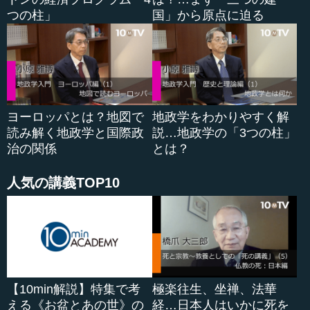
●経験ではなく歴史に学ぶことの重要性
つの柱」
国」から原点に迫る
―― そうですね。最後に先生からこの言葉を伝えたいと
いうひと言があるので、それだけ、ではご解説をいただき
ます。
...
ヨーロッパとは？地図で
地政学をわかりやすく解
読み解く地政学と国際政
説…地政学の「3つの柱」
治の関係
とは？
人気の講義TOP10
【10min解説】特集で考
極楽往生、坐禅、法華
える《お盆とあの世》の
経…日本人はいかに死を