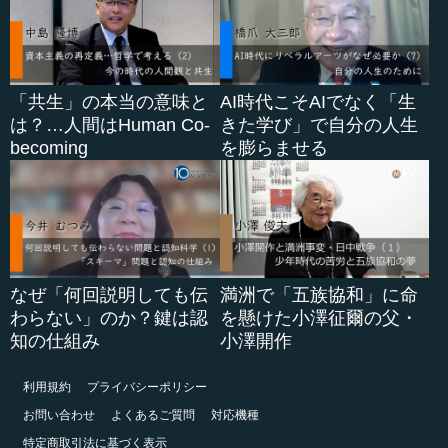
「共生」の本当の意味と
AI時代こそAIでなく「生
は？…人間はHuman Co-
きた学び」で自分の人生
becoming
を膨らませる
なぜ「何回説明しても伝
満洲で「五族協和」に命
わらない」のか？鍵は認
を懸けた小澤征爾の父・
知の仕組み
小澤開作
利用規約
プライバシーポリシー
お問い合わせ
よくあるご質問
対応機種
特定商取引法に基づく表示