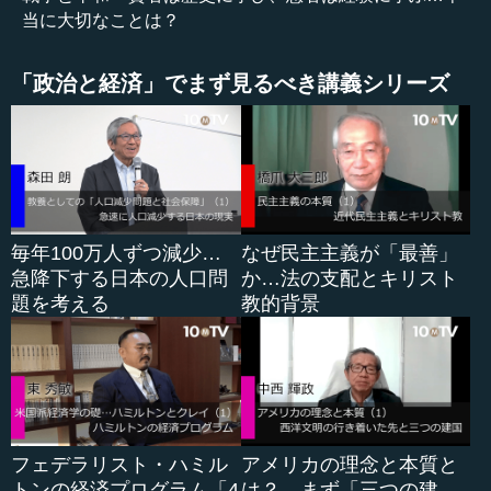
調査を見たら分かるように、昔とは違って、国を守るため
当に大切なことは？
の防衛力を日本はもっとつけるべきではないかという声が
だんだん強くなってきているわけです。
「政治と経済」でまず見るべき講義シリーズ
それは先ほど言ったように世界で戦争が起きてきてい
る。それから、先ほどの世論調査にもあったように、日本
も戦争に巻き込まれるかもしれない、そんな不安が広がっ
ている。そうすると今、子どもたちが答えてくれたが、自
分のおうちも戸締まりをするのと同じように、日本という
国も戸締まりをしっかりしないと、攻撃されてしまうかも
毎年100万人ずつ減少…
なぜ民主主義が「最善」
しれません。そんな空気が今、広がっているのだなという
急降下する日本の人口問
か…法の支配とキリスト
ことを感じるわけです。
題を考える
教的背景
ということで、実はもう時間が来てしまったので、私自
身はもっと皆さんとお話をしたいのですけれど、そろそろ
お開きにしないといけないということで、最後締めていた
だいて、よろしくお願いします。
フェデラリスト・ハミル
アメリカの理念と本質と
トンの経済プログラム「4
は？…まず「三つの建