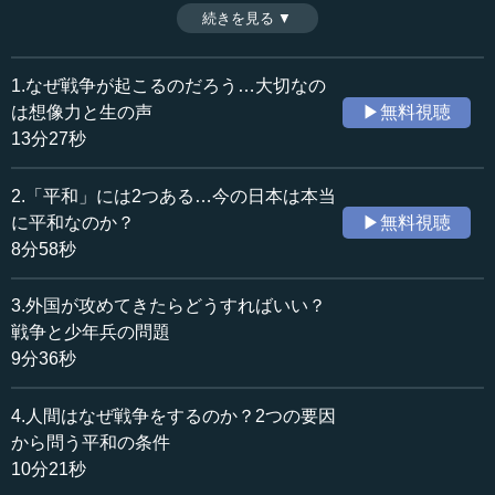
クの名言を取り上げる小原氏。個人の経験には限りがある
続きを見る ▼
時間：5分36秒
が、人類の歴史はたくさんの教訓を与えてくれるという。
収録日：2025年8月23日
歴史に学ぶことの重要性を改めて訴える。（2025年8月23
追加日：2026年3月8日
日開催:紀伊國屋書店トークイベントより、全6話中第5話）
1.なぜ戦争が起こるのだろう…大切なの
カテゴリー：
※インタビュアー：川上達史（テンミニッツ・アカデミー
は想像力と生の声
▶無料視聴
教育
教育一般
編集長）
13分27秒
国際
国際一般
政治
外交
2.「平和」には2つある…今の日本は本当
に平和なのか？
▶無料視聴
≪全文≫
8分58秒
●なぜ戸締りをするのか――防衛力の強化という問題
3.外国が攻めてきたらどうすればいい？
小原 1つ簡単な質問なのですけれど、皆さんのおうちは、
戦争と少年兵の問題
夜になると戸締まりしますよね。なぜ戸締まりするのでし
9分36秒
ょうか。そこにはどんな感情が生まれて、戸締まりするの
でしょうか。簡単にその紙に書いてみてください。先ほど
4.人間はなぜ戦争をするのか？2つの要因
書いたような、怖いというのでもいいですよ。
から問う平和の条件
10分21秒
―― いかがでしょうか。では発表していただきましょ