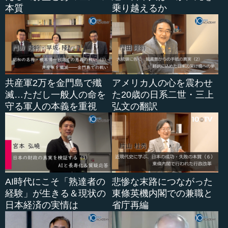
本質
乗り越えるか
共産軍2万を金門島で殲
アメリカ人の心を震わせ
滅…ただし一般人の命を
た20歳の日系二世・三上
守る軍人の本義を重視
弘文の翻訳
AI時代にこそ「熟達者の
悲惨な末路につながった
経験」が生きる＆現状の
東條英機内閣での兼職と
日本経済の実情は
省庁再編