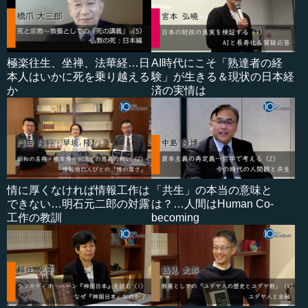
極楽往生、坐禅、法華経…日
AI時代にこそ「熟達者の経
本人はいかに死を乗り越える
験」が生きる＆現状の日本経
か
済の実情は
情に厚くなければ情報工作は
「共生」の本当の意味と
できない…明石元二郎の対露
は？…人間はHuman Co-
工作の教訓
becoming