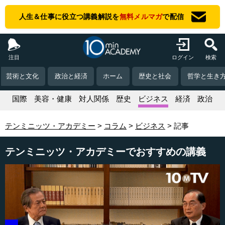
人生＆仕事に役立つ講義解説を
無料メルマガ
で配信
注目
ログイン
検索
芸術と文化
政治と経済
ホーム
歴史と社会
哲学と生き
活
国際
美容・健康
対人関係
歴史
ビジネス
経済
政治
テンミニッツ・アカデミー
コラム
ビジネス
記事
テンミニッツ・アカデミーでおすすめの講義