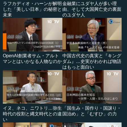
ラフカディオ・ハーンが解明
金融業にユダヤ人が多い理
した「美しい日本」の秘密と
由、そして大国興亡史の裏面
未来
のユダヤ人
OpenAI創業者サム・アルト
中国古代史の真実と『キング
マンとはいかなる人物なのか
ダム』…史実がわかれば物語
はもっと面白い
イヌ、ネコ、ニワトリ…弥生
「国生み・国作り・国譲り・
時代の役割と縄文時代との違
国治め」と「むすひ」の力
い