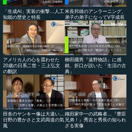
「生成AI」実装の衝撃…人工
米長邦雄のアンラーニング、
知能の歴史と特長
弟子の弟子になってV字成長
アメリカ人の心を震わせた
柳田國男『遠野物語』に感
20歳の日系二世・三上弘文
銘、折口が説いた「生活の古
の翻訳
典」
田舎のヤンキー像は大違い…
織田家中一の武略者…『豊臣
日野の豊かさと文武両道の気
兄弟！』秀吉と秀長の知られ
風
ざる実像