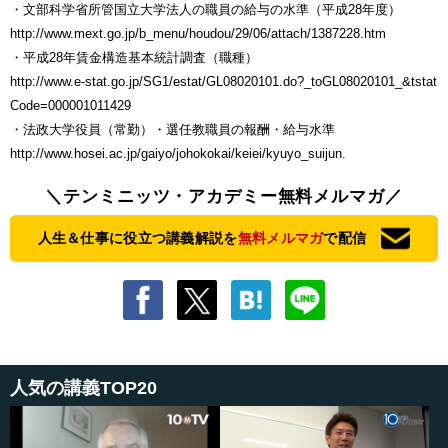
・文部科学省所管国立大学法人の職員の給与の水準（平成28年度）
http://www.mext.go.jp/b_menu/houdou/29/06/attach/1387228.htm
・平成28年賃金構造基本統計調査（職種）
http://www.e-stat.go.jp/SG1/estat/GL08020101.do?_toGL08020101_&tstat
Code=000001011429
・法政大学役員（常勤）・選任教職員の報酬・給与水準
http://www.hosei.ac.jp/gaiyo/johokokai/keiei/kyuyo_suijun.
＼テンミニッツ・アカデミー無料メルマガ／
人生＆仕事に役立つ講義解説を
無料メルマガ
で配信
人気の講義TOP20