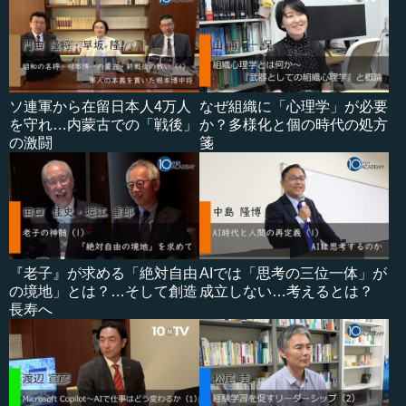
ソ連軍から在留日本人4万人
なぜ組織に「心理学」が必要
を守れ…内蒙古での「戦後」
か？多様化と個の時代の処方
の激闘
箋
『老子』が求める「絶対自由
AIでは「思考の三位一体」が
の境地」とは？…そして創造
成立しない…考えるとは？
長寿へ