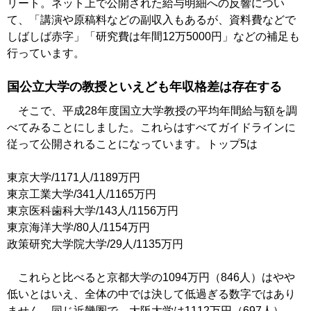
リート。ネット上で公開された給与明細への反響につい
て、「講演や原稿料などの副収入もあるが、資料費などで
しばしば赤字」「研究費は年間12万5000円」などの補足も
行っています。
国公立大学の教授といえども年収格差は存在する
そこで、平成28年度国立大学教授の平均年間給与額を調
べてみることにしました。これらはすべてガイドラインに
従って公開されることになっています。トップ5は
東京大学/1171人/1189万円
東京工業大学/341人/1165万円
東京医科歯科大学/143人/1156万円
東京海洋大学/80人/1154万円
政策研究大学院大学/29人/1135万円
これらと比べると京都大学の1094万円（846人）はやや
低いとはいえ、全体の中では決して低過ぎる数字ではあり
ません。同じ近畿圏で、大阪大学は1112万円（697人）、