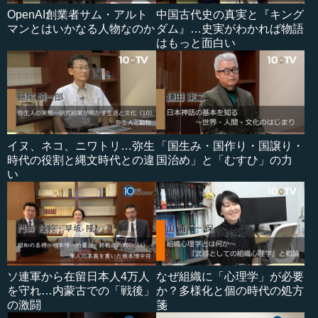
OpenAI創業者サム・アルト
中国古代史の真実と『キング
マンとはいかなる人物なのか
ダム』…史実がわかれば物語
はもっと面白い
イヌ、ネコ、ニワトリ…弥生
「国生み・国作り・国譲り・
時代の役割と縄文時代との違
国治め」と「むすひ」の力
い
ソ連軍から在留日本人4万人
なぜ組織に「心理学」が必要
を守れ…内蒙古での「戦後」
か？多様化と個の時代の処方
の激闘
箋