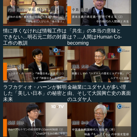
情に厚くなければ情報工作は
「共生」の本当の意味と
できない…明石元二郎の対露
は？…人間はHuman Co-
工作の教訓
becoming
ラフカディオ・ハーンが解明
金融業にユダヤ人が多い理
した「美しい日本」の秘密と
由、そして大国興亡史の裏面
未来
のユダヤ人