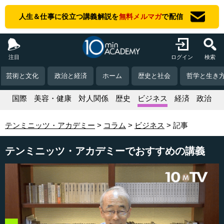
人生＆仕事に役立つ講義解説を
無料メルマガ
で配信
注目
ログイン
検索
芸術と文化
政治と経済
ホーム
歴史と社会
哲学と生き
活
国際
美容・健康
対人関係
歴史
ビジネス
経済
政治
テンミニッツ・アカデミー
コラム
ビジネス
記事
テンミニッツ・アカデミーでおすすめの講義