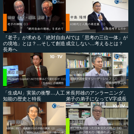
『老子』が求める「絶対自由
AIでは「思考の三位一体」が
の境地」とは？…そして創造
成立しない…考えるとは？
長寿へ
「生成AI」実装の衝撃…人工
米長邦雄のアンラーニング、
知能の歴史と特長
弟子の弟子になってV字成長