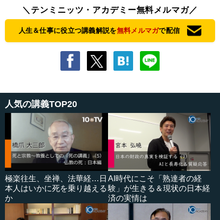
＼テンミニッツ・アカデミー無料メルマガ／
人生＆仕事に役立つ講義解説を
無料メルマガ
で配信
人気の講義TOP20
極楽往生、坐禅、法華経…日
AI時代にこそ「熟達者の経
本人はいかに死を乗り越える
験」が生きる＆現状の日本経
か
済の実情は