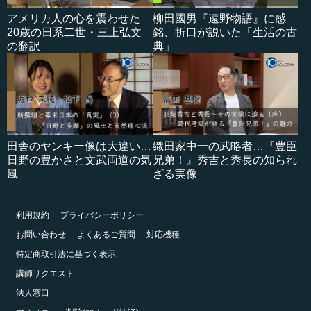
アメリカ人の心を震わせた
柳田國男『遠野物語』に感
20歳の日系二世・三上弘文
銘、折口が説いた「生活の古
の翻訳
典」
田舎のヤンキー像は大違い…
織田家中一の武略者…『豊臣
日野の豊かさと文武両道の気
兄弟！』秀吉と秀長の知られ
風
ざる実像
利用規約
プライバシーポリシー
お問い合わせ
よくあるご質問
対応機種
特定商取引法に基づく表示
講師リクエスト
法人窓口