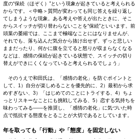
度の“保続（ほぞく）”という現象が起きていると考えられる
からです。＜中略＞質問が変わっても同じ答えを繰り返し
てしまうような現象。ある考えや答えが出たときに、そこ
からスイッチが切り替わらないことを“保続”といいます。前
頭葉の萎縮では、ここまで極端なことにはなりませんが、
それでも、落ち込んだ気分から抜け出せず、ずっと悲しい
ままだったり、何かに腹を立てると怒りが収まらなくなる
などは、感情の保続が起きている状態で、スイッチの切り
替えができにくくなっていると考えられるでしょう」
そのうえで和田氏は、「感情の老化」を防ぐポイントと
して、1）自分が楽しめることを優先的に、2）最初から求
めすぎない、3）「はじめてのことにトライする、4）ちょ
っとリスキーなことにも挑戦してみる、5）恋する気持ちを
味わってみる――を推奨し、「感情の老化」に気づいた時
点で抵抗する態度をとることが大切であるとしています。
年を取っても「行動」や「態度」を固定しない