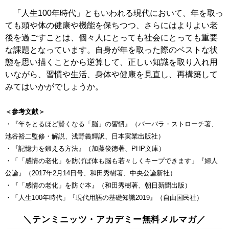
「人生100年時代」ともいわれる現代において、年を取っ
ても頭や体の健康や機能を保ちつつ、さらにはよりよい老
後を過ごすことは、個々人にとっても社会にとっても重要
な課題となっています。自身が年を取った際のベストな状
態を思い描くことから逆算して、正しい知識を取り入れ用
いながら、習慣や生活、身体や健康を見直し、再構築して
みてはいかがでしょうか。
＜参考文献＞
・『年をとるほど賢くなる「脳」の習慣』（バーバラ・ストローチ著、
池谷裕二監修・解説、浅野義輝訳、日本実業出版社）
・『記憶力を鍛える方法』（加藤俊徳著、PHP文庫）
・「「感情の老化」を防げば体も脳も若々しくキープできます」『婦人
公論』（2017年2月14日号、和田秀樹著、中央公論新社）
・『「感情の老化」を防ぐ本』（和田秀樹著、朝日新聞出版）
・「人生100年時代」『現代用語の基礎知識2019』（自由国民社）
＼テンミニッツ・アカデミー無料メルマガ／