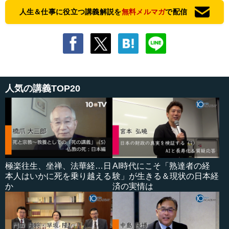
人生＆仕事に役立つ講義解説を
無料メルマガ
で配信
人気の講義TOP20
極楽往生、坐禅、法華経…日
AI時代にこそ「熟達者の経
本人はいかに死を乗り越える
験」が生きる＆現状の日本経
か
済の実情は