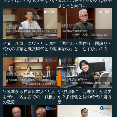
マンとはいかなる人物なのか
ダム』…史実がわかれば物語
はもっと面白い
イヌ、ネコ、ニワトリ…弥生
「国生み・国作り・国譲り・
時代の役割と縄文時代との違
国治め」と「むすひ」の力
い
ソ連軍から在留日本人4万人
なぜ組織に「心理学」が必要
を守れ…内蒙古での「戦後」
か？多様化と個の時代の処方
の激闘
箋