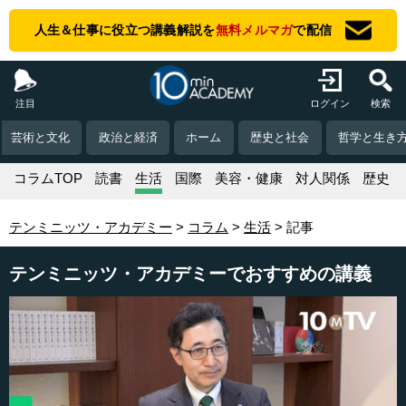
人生＆仕事に役立つ講義解説を
無料メルマガ
で配信
注目
ログイン
検索
芸術と文化
政治と経済
ホーム
歴史と社会
哲学と生き
コラムTOP
読書
生活
国際
美容・健康
対人関係
歴史
テンミニッツ・アカデミー
コラム
生活
記事
テンミニッツ・アカデミーでおすすめの講義