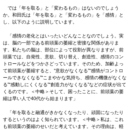
では「年を取る」と「変わるもの」はないのでしょう
か。和田氏は「年を取る」と「変わるもの」を「感情」と
し、以下のように説明しています。
「感情の老化とはいったいどんなことなのでしょう。実
は、脳の一部である前頭葉の萎縮と密接な関係がありま
す。私たちの脳は、部位によって役割が異なりますが、前
頭葉では、自発性、意欲、切り替え、創造性、感情のコン
トロールなどをつかさどっています。そのため、加齢よっ
て前頭葉が萎縮すると、“意欲がなくなる”“感情がコントロ
ールできなくなる”“こまやかな気持ち、感情の機微がなくな
る”“感動しにくくなる”“創造力がなくなる”などの症状が出て
くるのです。＜中略＞そして、困ったことに、前頭葉の萎
縮は早い人で40代から始まります」
「年を取ると融通がきかなくなったり、頑固になったり
するというのはよく知られています。＜中略＞私は、これ
も前頭葉の萎縮のせいだと考えています。その理由は、軽