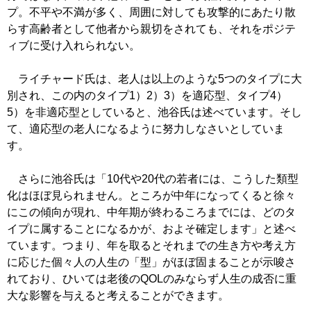
プ。不平や不満が多く、周囲に対しても攻撃的にあたり散
らす高齢者として他者から親切をされても、それをポジテ
ィブに受け入れられない。
ライチャード氏は、老人は以上のような5つのタイプに大
別され、この内のタイプ1）2）3）を適応型、タイプ4）
5）を非適応型としていると、池谷氏は述べています。そし
て、適応型の老人になるように努力しなさいとしていま
す。
さらに池谷氏は「10代や20代の若者には、こうした類型
化はほぼ見られません。ところが中年になってくると徐々
にこの傾向が現れ、中年期が終わるころまでには、どのタ
イプに属することになるかが、およそ確定します」と述べ
ています。つまり、年を取るとそれまでの生き方や考え方
に応じた個々人の人生の「型」がほぼ固まることが示唆さ
れており、ひいては老後のQOLのみならず人生の成否に重
大な影響を与えると考えることができます。