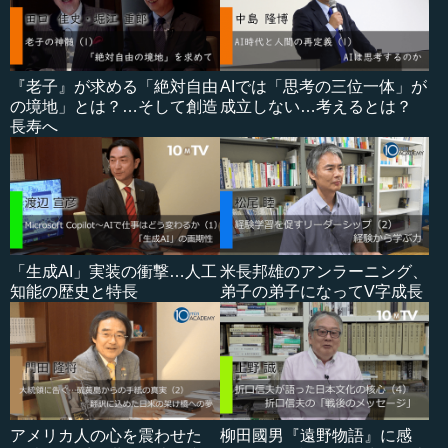
『老子』が求める「絶対自由
AIでは「思考の三位一体」が
の境地」とは？…そして創造
成立しない…考えるとは？
長寿へ
「生成AI」実装の衝撃…人工
米長邦雄のアンラーニング、
知能の歴史と特長
弟子の弟子になってV字成長
アメリカ人の心を震わせた
柳田國男『遠野物語』に感