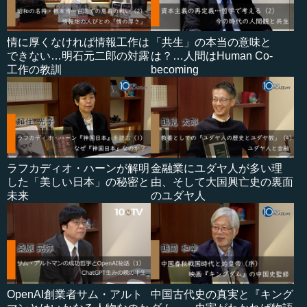
情に厚くなければ情報工作は
「共生」の本当の意味と
できない…明石元二郎の対露
は？…人間はHuman Co-
工作の教訓
becoming
ラフカディオ・ハーンが解明
金融業にユダヤ人が多い理
した「美しい日本」の秘密と
由、そして大国興亡史の裏面
未来
のユダヤ人
OpenAI創業者サム・アルト
中国古代史の真実と『キング