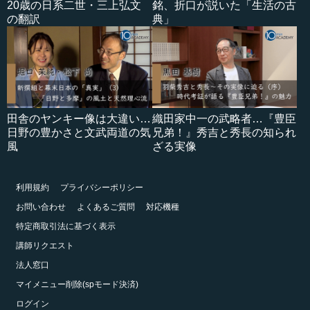
20歳の日系二世・三上弘文
銘、折口が説いた「生活の古
の翻訳
典」
田舎のヤンキー像は大違い…
織田家中一の武略者…『豊臣
日野の豊かさと文武両道の気
兄弟！』秀吉と秀長の知られ
風
ざる実像
利用規約
プライバシーポリシー
お問い合わせ
よくあるご質問
対応機種
特定商取引法に基づく表示
講師リクエスト
法人窓口
マイメニュー削除(spモード決済)
ログイン