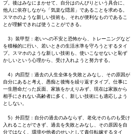
プ。後はみなにまかせて、自分はのんびりという具合に、
他人に依存しながら「気楽な隠居」であることを求める。
スマホのような新しい技術も、それが便利なものであるこ
とが理解できれば使うことができる。
3）装甲型：老いへの不安と恐怖から、トレーニングなど
を積極的に行い、若いときの生活水準を守ろうとするタイ
プ。スマホのような新しい技術も、使いこなせないと恥ず
かしいという心理から、受け入れようと努力する。
4）内罰型：過去の人生全体を失敗とみなし、その原因が
自分にあると考え、愚痴と後悔を繰り返すタイプ。仕事に
一生懸命だった反面、家族をかえりみず、現在は家族から
相手にされない高齢者に多く、新しい技術にも適応しよう
としない。
5）外罰型：自分の過去のみならず、老化そのものも受け
入れることができず、過去を失敗とみなし、その原因を自
分ではなく、環境や他者のせいとして責任転嫁するタイ