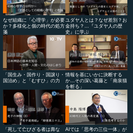
なぜ組織に「心理学」が必要
ユダヤ人とは？なぜ差別？お
か？多様化と個の時代の処方
金持ち？…『ユダヤ人の歴
箋
史』に学ぶ
「国生み・国作り・国譲り・
情報を基にいかに決断する
国治め」と「むすひ」の力
か…その深い葛藤と「南泉猫
を斬る」
「死して亡びざる者は壽な
AIでは「思考の三位一体」が