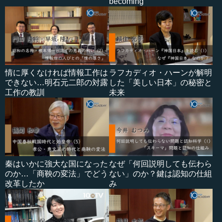
becoming
情に厚くなければ情報工作は
ラフカディオ・ハーンが解明
できない…明石元二郎の対露
した「美しい日本」の秘密と
工作の教訓
未来
秦はいかに強大な国になった
なぜ「何回説明しても伝わら
のか…「商鞅の変法」でどう
ない」のか？鍵は認知の仕組
改革したか
み