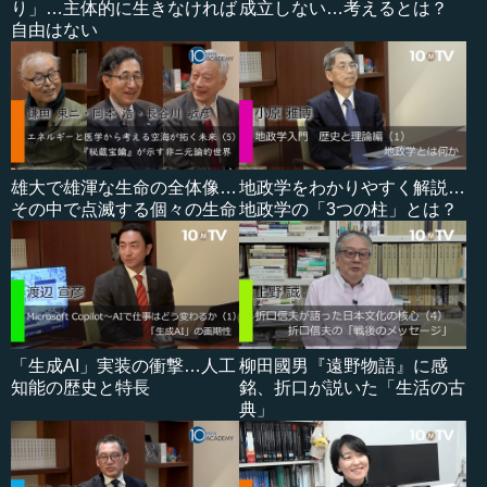
り」…主体的に生きなければ
成立しない…考えるとは？
自由はない
雄大で雄渾な生命の全体像…
地政学をわかりやすく解説…
その中で点滅する個々の生命
地政学の「3つの柱」とは？
「生成AI」実装の衝撃…人工
柳田國男『遠野物語』に感
知能の歴史と特長
銘、折口が説いた「生活の古
典」