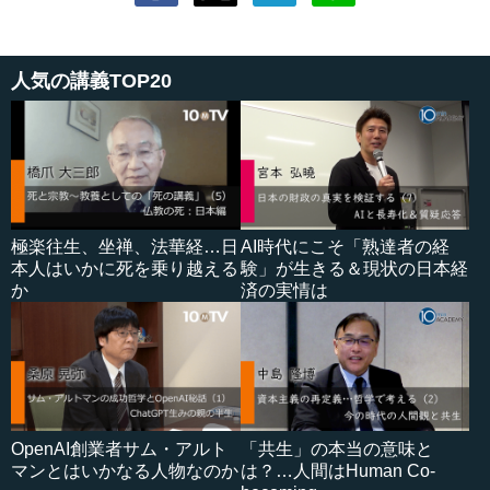
人気の講義TOP20
極楽往生、坐禅、法華経…日
AI時代にこそ「熟達者の経
本人はいかに死を乗り越える
験」が生きる＆現状の日本経
か
済の実情は
OpenAI創業者サム・アルト
「共生」の本当の意味と
マンとはいかなる人物なのか
は？…人間はHuman Co-