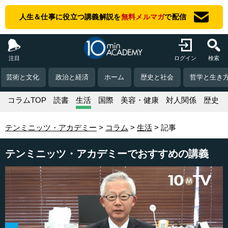
人生＆仕事に役立つ講義解説を
無料メルマガ
で配信
注目
ログイン
検索
芸術と文化
政治と経済
ホーム
歴史と社会
哲学と生き
コラムTOP
読書
生活
国際
美容・健康
対人関係
歴史
テンミニッツ・アカデミー
コラム
生活
記事
テンミニッツ・アカデミーでおすすめの講義