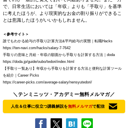
で、日常生活においては「年収」よりも「手取り」を基準
に考えたほうが、より現実的なお金の割り振りができるこ
とは意識したほうがいいかもしれません。
＜参考サイト＞
誰でもわかる給与の手取り計算方法&平均給与の実態｜転職Hacks
https://ten-navi.com/hacks/salary-7-7642
手取りの意味と月給・年収の額面から手取りを計算する方法｜doda
https://doda.jp/guide/oubo/tedori/index.html
【手取り一覧あり】年収から手取りを計算する方法と便利な計算ツール
を紹介｜Career Picks
https://career-picks.com/average-salary/nensyutedori/
＼テンミニッツ・アカデミー無料メルマガ／
人生＆仕事に役立つ講義解説を
無料メルマガ
で配信