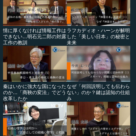
情に厚くなければ情報工作は
ラフカディオ・ハーンが解明
できない…明石元二郎の対露
した「美しい日本」の秘密と
工作の教訓
未来
秦はいかに強大な国になった
なぜ「何回説明しても伝わら
のか…「商鞅の変法」でどう
ない」のか？鍵は認知の仕組
改革したか
み