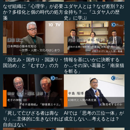
なぜ組織に「心理学」が必要
ユダヤ人とは？なぜ差別？お
か？多様化と個の時代の処方
金持ち？…『ユダヤ人の歴
箋
史』に学ぶ
「国生み・国作り・国譲り・
情報を基にいかに決断する
国治め」と「むすひ」の力
か…その深い葛藤と「南泉猫
を斬る」
「死して亡びざる者は壽な
AIでは「思考の三位一体」が
り」…主体的に生きなければ
成立しない…考えるとは？
自由はない