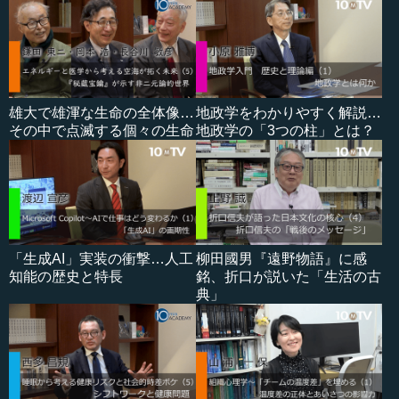
雄大で雄渾な生命の全体像…
地政学をわかりやすく解説…
その中で点滅する個々の生命
地政学の「3つの柱」とは？
「生成AI」実装の衝撃…人工
柳田國男『遠野物語』に感
知能の歴史と特長
銘、折口が説いた「生活の古
典」