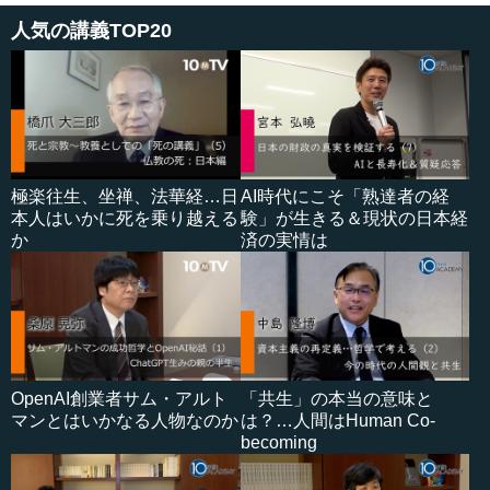
人気の講義TOP20
極楽往生、坐禅、法華経…日
AI時代にこそ「熟達者の経
本人はいかに死を乗り越える
験」が生きる＆現状の日本経
か
済の実情は
OpenAI創業者サム・アルト
「共生」の本当の意味と
マンとはいかなる人物なのか
は？…人間はHuman Co-
becoming