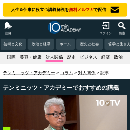
人生＆仕事に役立つ講義解説を
無料メルマガ
で配信
注目
ログイン
検索
芸術と文化
政治と経済
ホーム
歴史と社会
哲学と生き
活
国際
美容・健康
対人関係
歴史
ビジネス
経済
政治
テンミニッツ・アカデミー
コラム
対人関係
記事
テンミニッツ・アカデミーでおすすめの講義