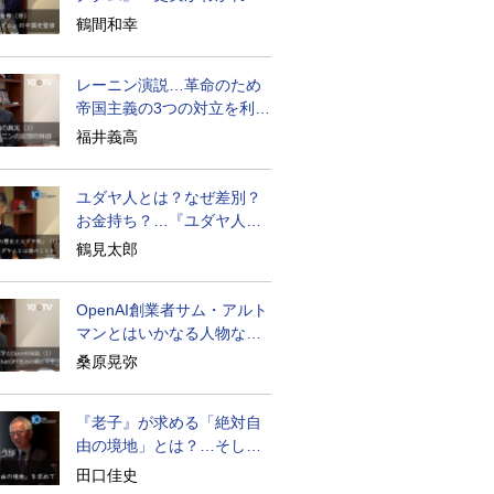
物語はもっと面白い
鶴間和幸
レーニン演説…革命のため
帝国主義の3つの対立を利用
せよ
福井義高
ユダヤ人とは？なぜ差別？
お金持ち？…『ユダヤ人の
歴史』に学ぶ
鶴見太郎
OpenAI創業者サム・アルト
マンとはいかなる人物なの
か
桑原晃弥
『老子』が求める「絶対自
由の境地」とは？…そして
創造長寿へ
田口佳史