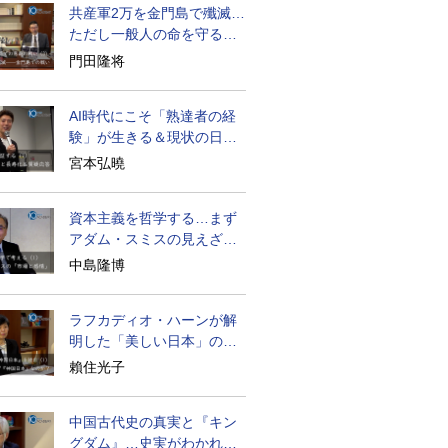
共産軍2万を金門島で殲滅…
ただし一般人の命を守る軍
人の本義を重視
門田隆将
AI時代にこそ「熟達者の経
験」が生きる＆現状の日本
経済の実情は
宮本弘曉
資本主義を哲学する…まず
アダム・スミスの見えざる
手と道徳感情論
中島隆博
ラフカディオ・ハーンが解
明した「美しい日本」の秘
密と未来
賴住光子
中国古代史の真実と『キン
グダム』…史実がわかれば