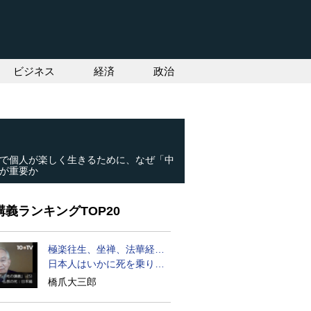
ビジネス
経済
政治
で個人が楽しく生きるために、なぜ「中
が重要か
義ランキングTOP20
極楽往生、坐禅、法華経…
日本人はいかに死を乗り越
えるか
橋爪大三郎