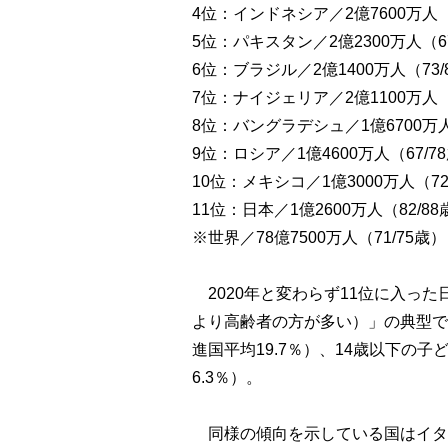
4位：インドネシア／2億7600万人（
5位：パキスタン／2億2300万人（67
6位：ブラジル／2億1400万人（73/
7位：ナイジェリア／2億1100万人（
8位：バングラデシュ／1億6700万人
9位：ロシア／1億4600万人（67/7
10位：メキシコ／1億3000万人（72
11位：日本／1億2600万人（82/88
※世界／78億7500万人（71/75歳）
2020年と変わらず11位に入っ
より高齢者の方が多い）」の典型です
進国平均19.7％）、14歳以下の子ど
6.3％）。
同様の傾向を示している国はイタリア