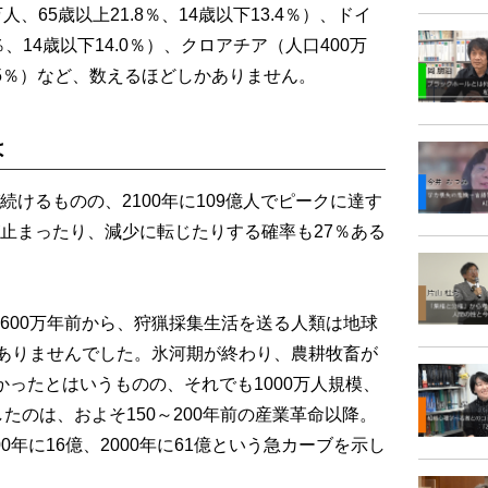
人、65歳以上21.8％、14歳以下13.4％）、ドイ
0％、14歳以下14.0％）、クロアチア（人口400万
14.5％）など、数えるほどしかありません。
は
けるものの、2100年に109億人でピークに達す
止まったり、減少に転じたりする確率も27％ある
00万年前から、狩猟採集生活を送る人類は地球
はありませんでした。氷河期が終わり、農耕牧畜が
かったとはいうものの、それでも1000万人規模、
したのは、およそ150～200年前の産業革命以降。
00年に16億、2000年に61億という急カーブを示し