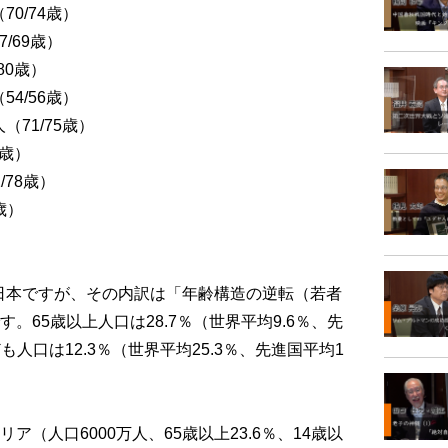
70/74歳）
/69歳）
80歳）
54/56歳）
（71/75歳）
8歳）
/78歳）
歳）
た日本ですが、その内訳は「年齢構造の逆転（若者
。65歳以上人口は28.7％（世界平均9.6％、先
も人口は12.3％（世界平均25.3％、先進国平均1
（人口6000万人、65歳以上23.6％、14歳以