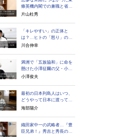
條英機内閣での兼職と省庁
再編
片山杜秀
「キレやすい」の正体と
は？…ヒトの「怒り」の本
質に迫る
川合伸幸
満洲で「五族協和」に命を
懸けた小澤征爾の父・小澤
開作
小澤俊夫
最初の日本列島人はいつ、
どうやって日本に渡ってき
たのか
海部陽介
織田家中一の武略者…『豊
臣兄弟！』秀吉と秀長の知