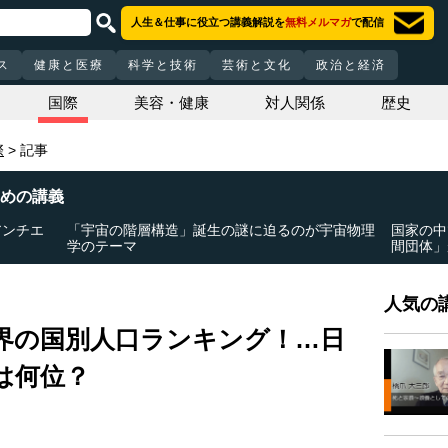
人生＆仕事に役立つ講義解説を
無料メルマガ
で配信
ス
健康と医療
科学と技術
芸術と文化
政治と経済
国際
美容・健康
対人関係
歴史
際
記事
めの講義
アンチエ
「宇宙の階層構造」誕生の謎に迫るのが宇宙物理
国家の中
学のテーマ
間団体」
人気の講
界の国別人口ランキング！…日
は何位？