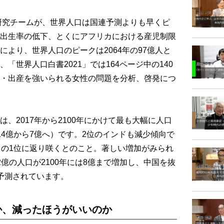
研究チームが、世界人口は国連予測よりも早くピ
出生率の低下、とくにアフリカにおける産児制限
より、世界人口のピークは2064年の97億人と
「世界人口白書2021」では164ページ中の140
・出産を強いられる女性の問題を分析、啓発につ
2017年から2100年にかけて最も大幅に人口
14億から7億へ）です。2位のインドも減少傾向で
口の1位に返り咲くとのこと。著しい増加がみられ
億の人口が2100年には8億まで増加し、中国を抜
予測されています。
か、減ったほうがいいのか