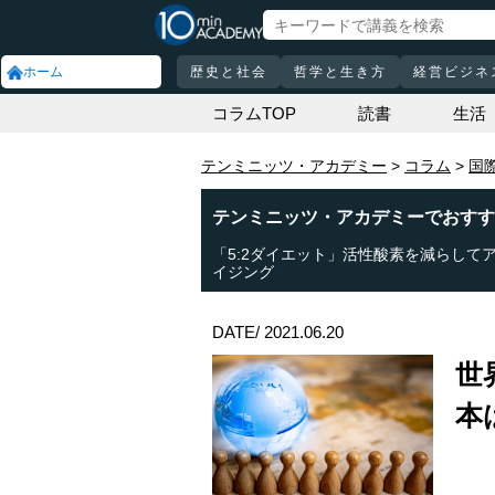
ホーム
歴史と社会
哲学と生き方
経営ビジネ
コラムTOP
読書
生活
テンミニッツ・アカデミー
コラム
国
テンミニッツ・アカデミーでおすす
「5:2ダイエット」活性酸素を減らして
イジング
DATE/ 2021.06.20
世
本