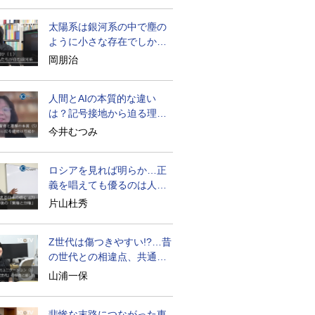
太陽系は銀河系の中で塵の
ように小さな存在でしかな
い
岡朋治
人間とAIの本質的な違い
は？記号接地から迫る理解
の本質
今井むつみ
ロシアを見れば明らか…正
義を唱えても優るのは人間
の性
片山杜秀
Z世代は傷つきやすい!?…昔
の世代との相違点、共通点
とは
山浦一保
悲惨な末路につながった東