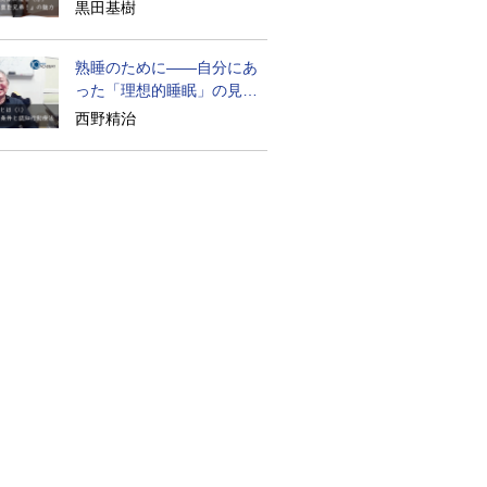
られざる実像
黒田基樹
熟睡のために――自分にあ
った「理想的睡眠」の見つ
け方
西野精治