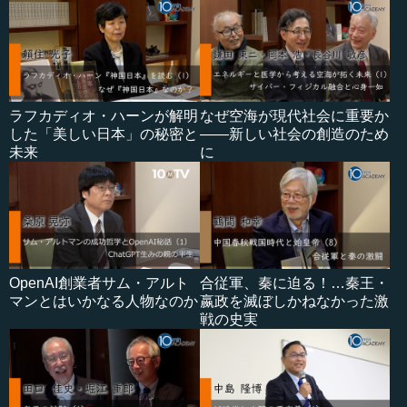
ラフカディオ・ハーンが解明
なぜ空海が現代社会に重要か
した「美しい日本」の秘密と
――新しい社会の創造のため
未来
に
OpenAI創業者サム・アルト
合従軍、秦に迫る！…秦王・
マンとはいかなる人物なのか
嬴政を滅ぼしかねなかった激
戦の史実