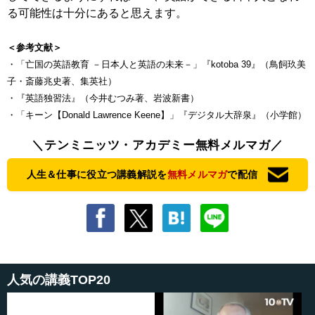
る可能性は十分にあると思えます。
＜参考文献＞
・「亡国の英語教育 －日本人と英語の未来－」『kotoba 39』（鳥飼玖美
子・斎藤兆史著、集英社）
・『英語独習法』（今井むつみ著、岩波新書）
・「キーン【Donald Lawrence Keene】」『デジタル大辞泉』（小学館）
＼テンミニッツ・アカデミー無料メルマガ／
人生＆仕事に役立つ講義解説を
無料メルマガ
で配信
人気の講義TOP20