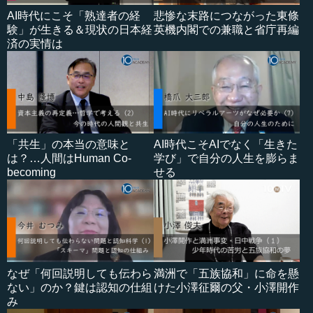
AI時代にこそ「熟達者の経
悲惨な末路につながった東條
験」が生きる＆現状の日本経
英機内閣での兼職と省庁再編
済の実情は
「共生」の本当の意味と
AI時代こそAIでなく「生きた
は？…人間はHuman Co-
学び」で自分の人生を膨らま
becoming
せる
なぜ「何回説明しても伝わら
満洲で「五族協和」に命を懸
ない」のか？鍵は認知の仕組
けた小澤征爾の父・小澤開作
み