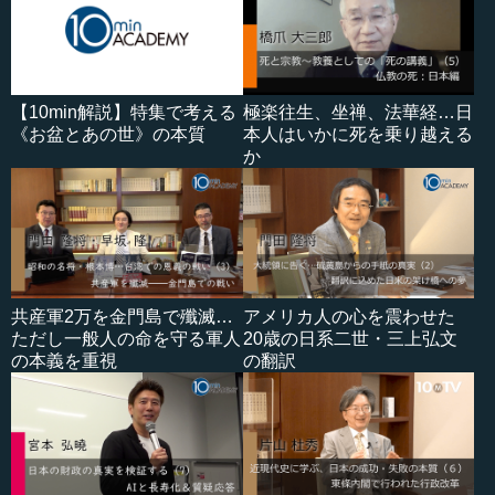
【10min解説】特集で考える
極楽往生、坐禅、法華経…日
《お盆とあの世》の本質
本人はいかに死を乗り越える
か
共産軍2万を金門島で殲滅…
アメリカ人の心を震わせた
ただし一般人の命を守る軍人
20歳の日系二世・三上弘文
の本義を重視
の翻訳