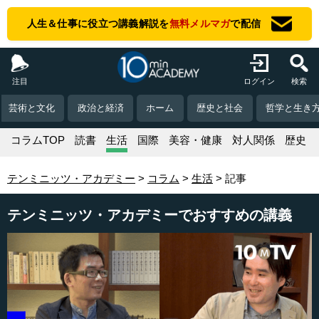
人生＆仕事に役立つ講義解説を
無料メルマガ
で配信
注目
ログイン
検索
芸術と文化
政治と経済
ホーム
歴史と社会
哲学と生き
コラムTOP
読書
生活
国際
美容・健康
対人関係
歴史
テンミニッツ・アカデミー
コラム
生活
記事
テンミニッツ・アカデミーでおすすめの講義