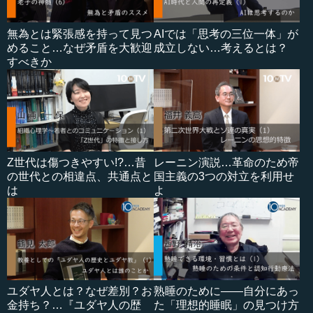
無為とは緊張感を持って見つ
AIでは「思考の三位一体」が
めること…なぜ矛盾を大歓迎
成立しない…考えるとは？
すべきか
Z世代は傷つきやすい!?…昔
レーニン演説…革命のため帝
の世代との相違点、共通点と
国主義の3つの対立を利用せ
は
よ
ユダヤ人とは？なぜ差別？お
熟睡のために――自分にあっ
金持ち？…『ユダヤ人の歴
た「理想的睡眠」の見つけ方