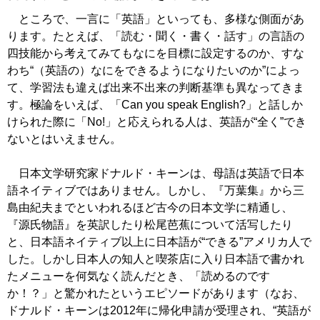
ところで、一言に「英語」といっても、多様な側面があ
ります。たとえば、「読む・聞く・書く・話す」の言語の
四技能から考えてみてもなにを目標に設定するのか、すな
わち“（英語の）なにをできるようになりたいのか”によっ
て、学習法も違えば出来不出来の判断基準も異なってきま
す。極論をいえば、「Can you speak English?」と話しか
けられた際に「No!」と応えられる人は、英語が“全く”でき
ないとはいえません。
日本文学研究家ドナルド・キーンは、母語は英語で日本
語ネイティブではありません。しかし、『万葉集』から三
島由紀夫までといわれるほど古今の日本文学に精通し、
『源氏物語』を英訳したり松尾芭蕉について活写したり
と、日本語ネイティブ以上に日本語が“できる”アメリカ人で
した。しかし日本人の知人と喫茶店に入り日本語で書かれ
たメニューを何気なく読んだとき、「読めるのです
か！？」と驚かれたというエピソードがあります（なお、
ドナルド・キーンは2012年に帰化申請が受理され、“英語が