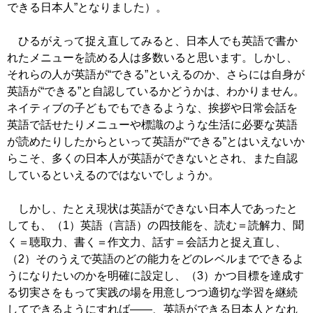
できる日本人”となりました）。
ひるがえって捉え直してみると、日本人でも英語で書か
れたメニューを読める人は多数いると思います。しかし、
それらの人が英語が“できる”といえるのか、さらには自身が
英語が“できる”と自認しているかどうかは、わかりません。
ネイティブの子どもでもできるような、挨拶や日常会話を
英語で話せたりメニューや標識のような生活に必要な英語
が読めたりしたからといって英語が“できる”とはいえないか
らこそ、多くの日本人が英語ができないとされ、また自認
しているといえるのではないでしょうか。
しかし、たとえ現状は英語ができない日本人であったと
しても、（1）英語（言語）の四技能を、読む＝読解力、聞
く＝聴取力、書く＝作文力、話す＝会話力と捉え直し、
（2）そのうえで英語のどの能力をどのレベルまでできるよ
うになりたいのかを明確に設定し、（3）かつ目標を達成す
る切実さをもって実践の場を用意しつつ適切な学習を継続
してできるようにすれば――、英語ができる日本人となれ