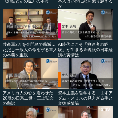
《お盆とあの世》の本質
本人はいかに死を乗り越える
か
共産軍2万を金門島で殲滅…
AI時代にこそ「熟達者の経
ただし一般人の命を守る軍人
験」が生きる＆現状の日本経
の本義を重視
済の実情は
アメリカ人の心を震わせた
資本主義を哲学する…まずア
20歳の日系二世・三上弘文
ダム・スミスの見えざる手と
の翻訳
道徳感情論