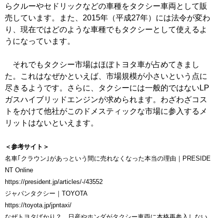
らクルーやセドリックなどの車種をタクシー車両として販
売しています。また、2015年（平成27年）には法令が変わ
り、現在ではどのような車種でもタクシーとして使えるよ
うになっています。
それでもタクシー市場はほぼトヨタ車が占めてきまし
た。これはなぜかといえば、市場規模が小さいという点に
尽きるようです。さらに、タクシーには一般的ではないLP
ガスハイブリッドエンジンが求められます。わざわざコス
トをかけて他社がこのドメスティックな市場に参入するメ
リットはないといえます。
＜参考サイト＞
名車｢クラウン｣があっという間に売れなくなった本当の理由｜PRESIDE
NT Online
https://president.jp/articles/-/43552
ジャパンタクシー｜TOYOTA
https://toyota.jp/jpntaxi/
なぜトヨタばかり？ 日産やホンダがタクシー車両に本格再参入しない