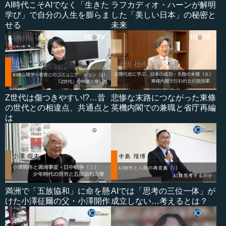
AI時代こそAIでなく「生きた
ラフカディオ・ハーンが解明
学び」で自分の人生を膨らま
した「美しい日本」の秘密と
せる
未来
Z世代は傷つきやすい!?…昔
悲惨な末路につながった東條
の世代との相違点、共通点と
英機内閣での兼職と省庁再編
は
満洲で「五族協和」に命を懸
AIでは「思考の三位一体」が
けた小澤征爾の父・小澤開作
成立しない…考えるとは？