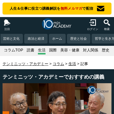
人生＆仕事に役立つ講義解説を
無料メルマガ
で配信
注目
ログイン
検索
芸術と文化
政治と経済
ホーム
歴史と社会
哲学と生き
コラムTOP
読書
生活
国際
美容・健康
対人関係
歴史
テンミニッツ・アカデミー
コラム
生活
記事
テンミニッツ・アカデミーでおすすめの講義