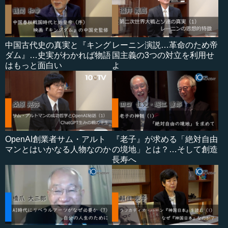
中国古代史の真実と『キング
レーニン演説…革命のため帝
ダム』…史実がわかれば物語
国主義の3つの対立を利用せ
はもっと面白い
よ
OpenAI創業者サム・アルト
『老子』が求める「絶対自由
マンとはいかなる人物なのか
の境地」とは？…そして創造
長寿へ