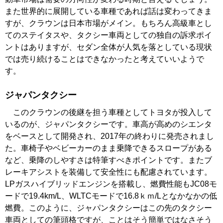
また世界的に展開している車種であれば話は変わってきま
すが、クラウンは日本市場がメイン。もちろん高級車とし
てのステイタスや、タクシー車両としての独自の訴求ポイ
ントはありますが、セダン全体が人気を落としている現状
では売り続けることはできなかったと考えていいようで
す。
ジャパンタクシー
このクラウンの後継を担う車種としてトヨタが投入して
いるのが、ジャパンタクシーです。車高が高めのシエンタ
をベースとして開発され、2017年の終わりに発売されまし
た。車椅子やベビーカーのまま乗降できるスロープがある
など、乗降のしやすさは特筆すべきポイントです。またブ
レーキアシストを装備して安全性にも配慮されています。
LPガスハイブリッドエンジンを搭載し、燃費性能もJC08モ
ードで19.4km/L、WLTCモードで16.8ｋｍ/Lとなかなかの低
燃費。このように、ジャパンタクシーはこの先のタクシー
車両としての筆頭格ですが、ことはそう簡単ではなさそう