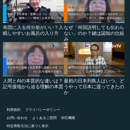
布団に入る何分前がいい？入
なぜ「何回説明しても伝わら
眠しやすいお風呂の入り方
ない」のか？鍵は認知の仕組
み
人間とAIの本質的な違いは？
最初の日本列島人はいつ、ど
記号接地から迫る理解の本質
うやって日本に渡ってきたの
か
利用規約
プライバシーポリシー
お問い合わせ
よくあるご質問
対応機種
特定商取引法に基づく表示