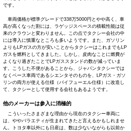
です。
車両価格が標準グレードで338万5000円とやや高く、車
高が高くなった割には、ラゲッジスペースの積載性能は従
来のクラウンと変わりません。この点でタクシー会社の中
には導入に慎重なところも多いようです。また、ガソリン
よりもLPガスの方が安いことからタクシーはこれまでもLP
ガスを燃料としてきました。しかし、皮肉なことに燃費が
よくなり過ぎたことでLPガススタンドの数が減っていま
す。こうした不便があることから、ジャパンタクシーでは
なくベース車両であるシエンタそのものを、LPガス・ガソ
リンの両方が使える仕様（バイフューエル仕様）に改造し
て、タクシーとして使用する会社もあるようです。
他のメーカーは参入に消極的
こういったさまざまな理由から現在のタクシー車両に
は、ややバラエティが生まれてきたと言えるかもしれませ
ん。トヨタ車以外にも日産は、数は少ないながらも以前か