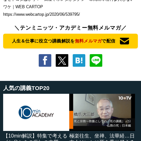
ワケ｜WEB CARTOP
https://www.webcartop.jp/2020/06/539795/
＼テンミニッツ・アカデミー無料メルマガ／
人生＆仕事に役立つ講義解説を
無料メルマガ
で配信
人気の講義TOP20
【10min解説】特集で考える
極楽往生、坐禅、法華経…日