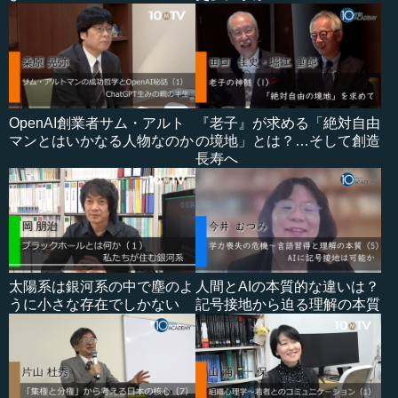
OpenAI創業者サム・アルト
『老子』が求める「絶対自由
マンとはいかなる人物なのか
の境地」とは？…そして創造
長寿へ
太陽系は銀河系の中で塵のよ
人間とAIの本質的な違いは？
うに小さな存在でしかない
記号接地から迫る理解の本質