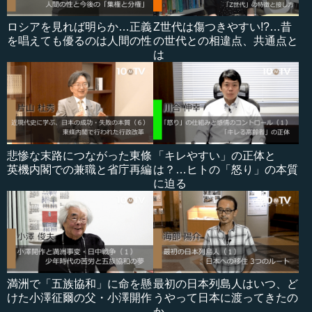
ロシアを見れば明らか…正義
Z世代は傷つきやすい!?…昔
を唱えても優るのは人間の性
の世代との相違点、共通点と
は
悲惨な末路につながった東條
「キレやすい」の正体と
英機内閣での兼職と省庁再編
は？…ヒトの「怒り」の本質
に迫る
満洲で「五族協和」に命を懸
最初の日本列島人はいつ、ど
けた小澤征爾の父・小澤開作
うやって日本に渡ってきたの
か