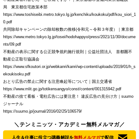
局 東京都住宅政策本部
https://www.toshiseibi.metro.tokyo.lg.jp/kenchiku/koukoku/pdf/kou_siori_1
0.pdf
共同除却キャンペーンの除却枚数の推移(令和元～令和３年度）｜東京都
https://www.metro.tokyo.lg.jp/tosei/hodohappyo/press/2021/11/30/docume
nts/09.pdf
不動産の表示に関する公正競争規約施行規則｜公益社団法人 首都圏不
動産公正取引協議会
https://www.sfkoutori.or.jp/webkanri/kanri/wp-content/uploads/2019/01/h_s
ekoukisoku.pdf
おとり広告の禁止に関する注意喚起等について｜国土交通省
https://www.mlit.go.jp/totikensangyo/const/content/001315942.pdf
不動産の捨て看板・電柱広告には要注意！ 違反広告の見分け方｜suumo
ジャーナル
https://suumo.jp/journal/2016/02/25/106579/
＼テンミニッツ・アカデミー無料メルマガ／
人生＆仕事に役立つ講義解説を
無料メルマガ
で配信