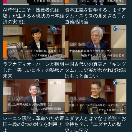
AI時代にこそ「熟達者の経
資本主義を哲学する…まずア
験」が生きる＆現状の日本経
ダム・スミスの見えざる手と
済の実情は
道徳感情論
ラフカディオ・ハーンが解明
中国古代史の真実と『キング
した「美しい日本」の秘密と
ダム』…史実がわかれば物語
未来
はもっと面白い
レーニン演説…革命のため帝
ユダヤ人とは？なぜ差別？お
国主義の3つの対立を利用せ
金持ち？…『ユダヤ人の歴
よ
史』に学ぶ