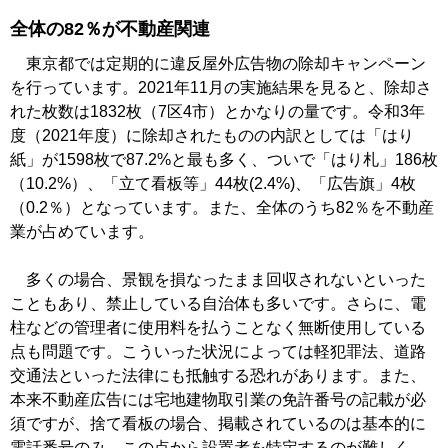
全体の82％が不動産関連
東京都では定期的に違反屋外広告物の除却キャンペーン
を行っています。2021年11月の実施結果を見ると、除却さ
れた枚数は1832枚（7区4市）とかなりの量です。令和3年
度（2021年度）に除却されたものの内訳としては「はり
紙」が1598枚で87.2%と最も多く、ついで「はり札」186枚
（10.2%）、「立て看板等」44枚(2.4%)、「広告旗」4枚
（0.2％）となっています。また、全体のうち82％を不動産
業が占めています。
多くの場合、景観を損なったまま回収されないといった
こともあり、禁止している自治体も多いです。さらに、電
柱などの管理者に使用料を払うことなく無断使用している
点も問題です。こういった状況によっては軽犯罪法、道路
交通法といった法律にも抵触する恐れがあります。また、
本来不動産広告には宅地建物取引業の免許番号の記載が必
須ですが、捨て看板の場合、掲載されているのは基本的に
電話番号のみ。この点から設置者を特定するのが難しく、