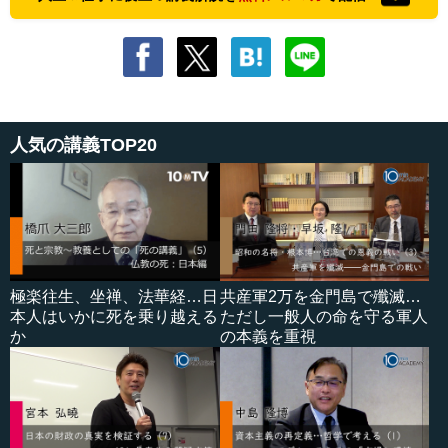
人気の講義TOP20
極楽往生、坐禅、法華経…日
共産軍2万を金門島で殲滅…
本人はいかに死を乗り越える
ただし一般人の命を守る軍人
か
の本義を重視