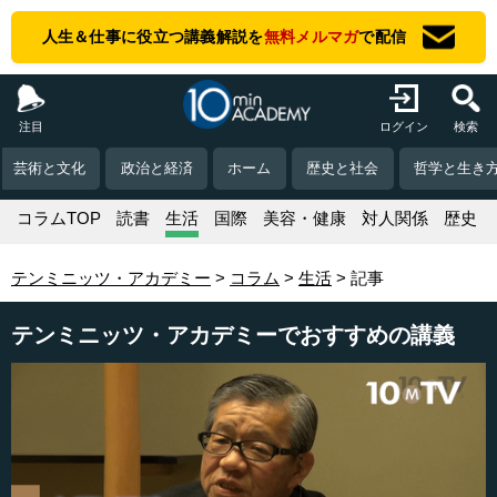
人生＆仕事に役立つ講義解説を
無料メルマガ
で配信
注目
ログイン
検索
芸術と文化
政治と経済
ホーム
歴史と社会
哲学と生き
コラムTOP
読書
生活
国際
美容・健康
対人関係
歴史
テンミニッツ・アカデミー
コラム
生活
記事
テンミニッツ・アカデミーでおすすめの講義