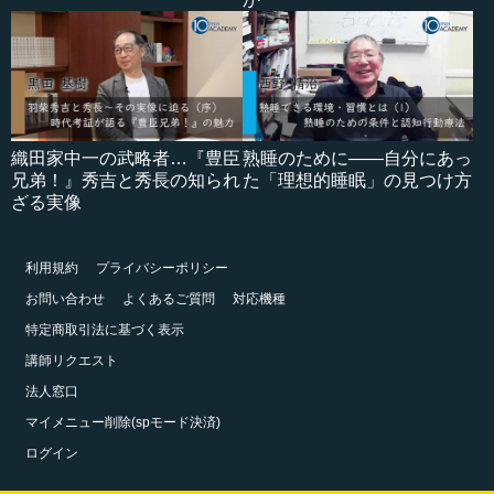
織田家中一の武略者…『豊臣
熟睡のために――自分にあっ
兄弟！』秀吉と秀長の知られ
た「理想的睡眠」の見つけ方
ざる実像
利用規約
プライバシーポリシー
お問い合わせ
よくあるご質問
対応機種
特定商取引法に基づく表示
講師リクエスト
法人窓口
マイメニュー削除(spモード決済)
ログイン