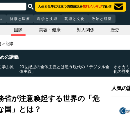
人生＆仕事に役立つ講義解説を
無料メルマガ
で配信
ス
健康と医療
科学と技術
芸術と文化
政治と経済
国際
美容・健康
対人関係
歴史
際
記事
めの講義
に学ぶ原
20世紀型の全体主義とは違う現代の「デジタル全
オオカミ
体主義」
化の歴史
人気の講
務省が注意喚起する世界の「危
な国」とは？