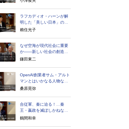
小澤俊夫
ラフカディオ・ハーンが解
明した「美しい日本」の秘
密と未来
賴住光子
なぜ空海が現代社会に重要
か――新しい社会の創造の
ために
鎌田東二
OpenAI創業者サム・アルト
マンとはいかなる人物なの
か
桑原晃弥
合従軍、秦に迫る！…秦
王・嬴政を滅ぼしかねなか
った激戦の史実
鶴間和幸