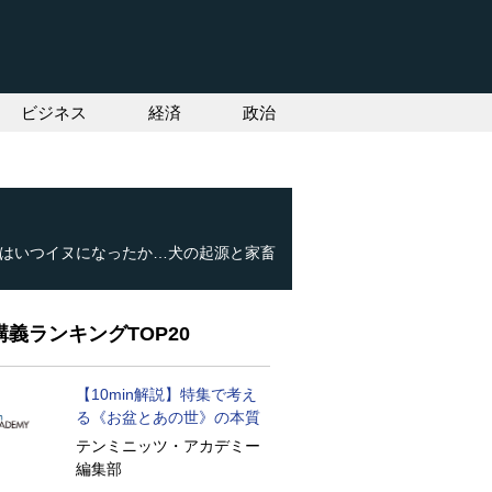
ビジネス
経済
政治
はいつイヌになったか…犬の起源と家畜
義ランキングTOP20
【10min解説】特集で考え
る《お盆とあの世》の本質
テンミニッツ・アカデミー
編集部