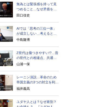
無為とは緊張感を持って見
つめること…なぜ矛盾を大
歓迎すべきか
田口佳史
AIでは「思考の三位一体」
が成立しない…考えると
は？
中島隆博
Z世代は傷つきやすい!?…昔
の世代との相違点、共通点
とは
山浦一保
レーニン演説…革命のため
帝国主義の3つの対立を利用
せよ
福井義高
ユダヤ人とは？なぜ差別？
お金持ち？…『ユダヤ人の