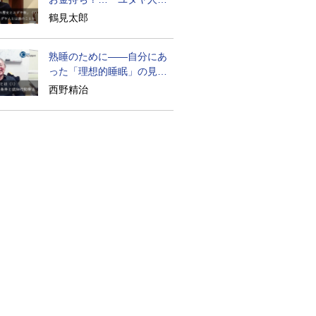
歴史』に学ぶ
鶴見太郎
熟睡のために――自分にあ
った「理想的睡眠」の見つ
け方
西野精治