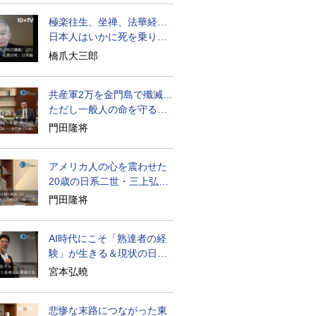
極楽往生、坐禅、法華経…
日本人はいかに死を乗り越
えるか
橋爪大三郎
共産軍2万を金門島で殲滅…
ただし一般人の命を守る軍
人の本義を重視
門田隆将
アメリカ人の心を震わせた
20歳の日系二世・三上弘文
の翻訳
門田隆将
AI時代にこそ「熟達者の経
験」が生きる＆現状の日本
経済の実情は
宮本弘曉
悲惨な末路につながった東