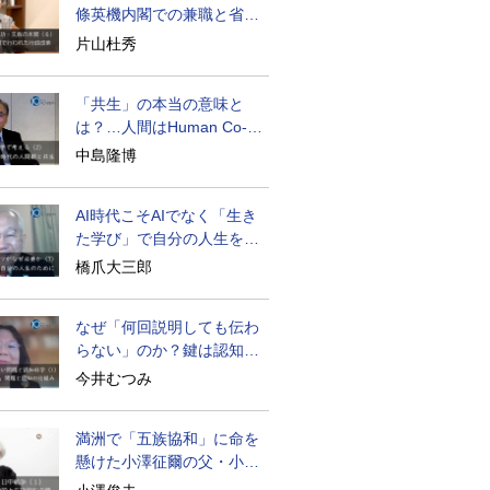
條英機内閣での兼職と省庁
再編
片山杜秀
「共生」の本当の意味と
は？…人間はHuman Co-
becoming
中島隆博
AI時代こそAIでなく「生き
た学び」で自分の人生を膨
らませる
橋爪大三郎
なぜ「何回説明しても伝わ
らない」のか？鍵は認知の
仕組み
今井むつみ
満洲で「五族協和」に命を
懸けた小澤征爾の父・小澤
開作