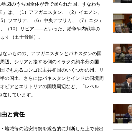
」の地図のうち国全体が赤で塗られた国、すなわち
国」は、（1）アフガニスタン、（2）イエメン、
（5）ソマリア、（6）中央アフリカ、（7）ニジェ
ン、（10）リビア――といった、紛争や内戦等の
います（五十音順）。
はないものの、アフガニスタンとパキスタンの国
周辺、シリアと接する側のイラクの約半分の国
国でもあるコンゴ民主共和国のいくつかの州、リ
半の国土、さらにはパキスタンとインドの国境周
オピアとエリトリアの国境周辺など、「レベル
点在しています。
自由と責任
・地域毎の治安情勢を総合的に判断した上で発出