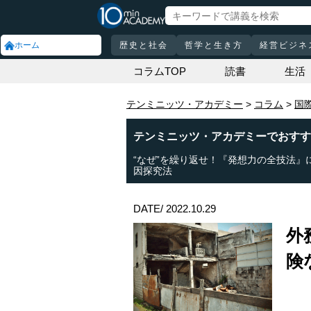
ホーム
歴史と社会
哲学と生き方
経営ビジネ
コラムTOP
読書
生活
テンミニッツ・アカデミー
コラム
国
テンミニッツ・アカデミーでおすす
“なぜ”を繰り返せ！『発想力の全技法』
因探究法
DATE/ 2022.10.29
外
険