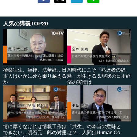
人気の講義TOP20
極楽往生、坐禅、法華経…日
AI時代にこそ「熟達者の経
本人はいかに死を乗り越える
験」が生きる＆現状の日本経
か
済の実情は
情に厚くなければ情報工作は
「共生」の本当の意味と
できない…明石元二郎の対露
は？…人間はHuman Co-