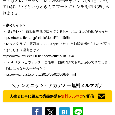
ードなどのキャッシュレス決済手段をいくつか用意したり
すれば、いざというときもスマートにピンチを切り抜けら
れますよ。
＜参考サイト＞
・TBSテレビ 自動販売機で戻ってくるお札には、2つの原因があった
https://topics.tbs.co.jp/article/detail/?id=9595
・レタスクラブ 原因はシワじゃなかった！ 自動販売機からお札が戻っ
てきてしまう理由とは？
https://www.lettuceclub.net/news/article/181934/
・J-CASTテレビウォッチ 自販機・自動清算でお札が戻ってきてしまう
―原因はあなたの手だった！
https://www.j-cast.com/tv/2019/05/02356659.html
＼テンミニッツ・アカデミー無料メルマガ／
人生＆仕事に役立つ講義解説を
無料メルマガ
で配信