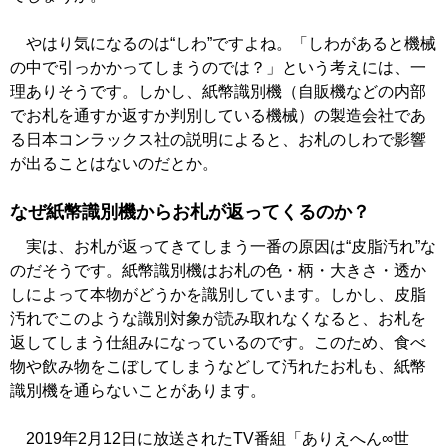
やはり気になるのは“しわ”ですよね。「しわがあると機械
の中で引っかかってしまうのでは？」という考えには、一
理ありそうです。しかし、紙幣識別機（自販機などの内部
でお札を通すか返すか判別している機械）の製造会社であ
る日本コンラックス社の説明によると、お札のしわで影響
が出ることはないのだとか。
なぜ紙幣識別機からお札が返ってくるのか？
実は、お札が返ってきてしまう一番の原因は“皮脂汚れ”な
のだそうです。紙幣識別機はお札の色・柄・大きさ・透か
しによって本物がどうかを識別しています。しかし、皮脂
汚れでこのような識別対象が読み取れなくなると、お札を
返してしまう仕組みになっているのです。このため、食べ
物や飲み物をこぼしてしまうなどして汚れたお札も、紙幣
識別機を通らないことがあります。
2019年2月12日に放送されたTV番組「ありえへん∞世