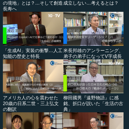
の境地」とは？…そして創造
成立しない…考えるとは？
長寿へ
「生成AI」実装の衝撃…人工
米長邦雄のアンラーニング、
知能の歴史と特長
弟子の弟子になってV字成長
アメリカ人の心を震わせた
柳田國男『遠野物語』に感
20歳の日系二世・三上弘文
銘、折口が説いた「生活の古
の翻訳
典」