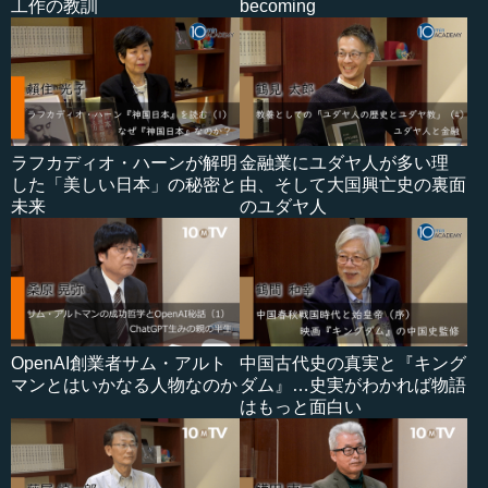
工作の教訓
becoming
ラフカディオ・ハーンが解明
金融業にユダヤ人が多い理
した「美しい日本」の秘密と
由、そして大国興亡史の裏面
未来
のユダヤ人
OpenAI創業者サム・アルト
中国古代史の真実と『キング
マンとはいかなる人物なのか
ダム』…史実がわかれば物語
はもっと面白い