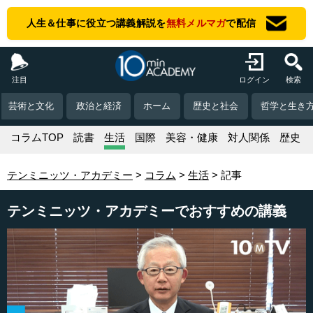
人生＆仕事に役立つ講義解説を
無料メルマガ
で配信
注目
ログイン
検索
芸術と文化
政治と経済
ホーム
歴史と社会
哲学と生き
コラムTOP
読書
生活
国際
美容・健康
対人関係
歴史
テンミニッツ・アカデミー
コラム
生活
記事
テンミニッツ・アカデミーでおすすめの講義