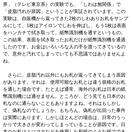
界」（テレビ東京系）の実験でも、「しわは無関係」で
「皮脂汚れが原因」ということが実証されています。この
実験は、自販機から返ってきた2枚のしわありお札をサンプ
ルにして、1枚はアイロンでしわを伸ばし、もう1枚は表面
をハンカチで拭き取って、紙幣識別機を通すというもの。
この結果、表面を拭き取ったお札だけが紙幣識別機を通過
したのです。お金はいろいろな人の手を渡ってきているの
で、意外と汚れてしまっていても不思議ではありませんよ
ね。
さらに、皮脂汚れ以外にもお札が返ってきてしまう原因
があります。それは、使用可能なお札とは違う規格のお札
を通した場合です。たとえば通常、海外のお札は日本の紙
幣識別機には通せません。ところが、どう見ても日本のお
札なのに通らないこともありますよね。それはもしかし
て、偽札なのでしょうか。もちろん、偽札が出回った事件
は実際にあります。しかしほとんどの場合は、日常のうっ
かりで大きさが変わってしまっていることが原因です。日
本のお札はミツマタなどを使用した和紙のような紙ででき