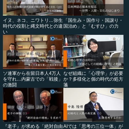
イヌ、ネコ、ニワトリ…弥生
「国生み・国作り・国譲り・
時代の役割と縄文時代との違
国治め」と「むすひ」の力
い
ソ連軍から在留日本人4万人
なぜ組織に「心理学」が必要
を守れ…内蒙古での「戦後」
か？多様化と個の時代の処方
の激闘
箋
『老子』が求める「絶対自由
AIでは「思考の三位一体」が