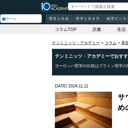
ホーム
歴史と社会
哲学と生き方
経営ビジネ
コラムTOP
読書
生活
テンミニッツ・アカデミー
コラム
美
テンミニッツ・アカデミーでおすす
ヨーロッパ哲学の伝統はプラトン哲学の
DATE/ 2024.11.11
サ
め