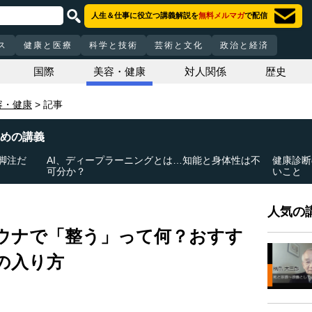
人生＆仕事に役立つ講義解説を
無料メルマガ
で配信
ス
健康と医療
科学と技術
芸術と文化
政治と経済
国際
美容・健康
対人関係
歴史
容・健康
記事
めの講義
脚注だ
AI、ディープラーニングとは…知能と身体性は不
健康診断
可分か？
いこと
人気の講
ウナで「整う」って何？おすす
の入り方