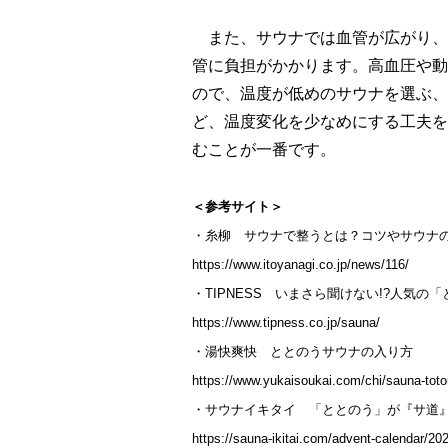
また、サウナでは血管が広がり、
管に負担がかかります。高血圧や動
ので、温度が低めのサウナを選ぶ、
ど、温度変化を少なめにする工夫を
むことが一番です。
＜参考サイト＞
・糸柳 サウナで整うとは？コツやサウナ
https://www.itoyanagi.co.jp/news/116/
・TIPNESS いまさら聞けない!?人気
https://www.tipness.co.jp/sauna/
・湯快爽快 ととのうサウナの入り方
https://www.yukaisoukai.com/chi/sauna-toto
・サウナイキタイ 「ととのう」が『サ道
https://sauna-ikitai.com/advent-calendar/2