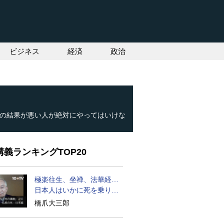
ビジネス
経済
政治
の結果が悪い人が絶対にやってはいけな
義ランキングTOP20
極楽往生、坐禅、法華経…
日本人はいかに死を乗り越
えるか
橋爪大三郎