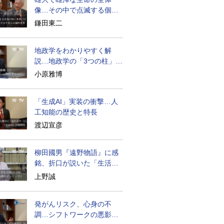
像…その中で点滅する個々
の生命
鎌田東二
地政学をわかりやすく解
説…地政学の「3つの柱」と
は？
小原雅博
「生成AI」実装の衝撃…人
工知能の歴史と特長
渡辺宣彦
柳田國男『遠野物語』に感
銘、折口が説いた「生活の
古典」
上野誠
発がんリスク、心身の不
調…シフトワークの悪影響