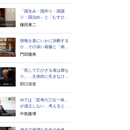
「国生み・国作り・国譲
り・国治め」と「むすひ」
の力
鎌田東二
情報を基にいかに決断する
か…その深い葛藤と「南泉
猫を斬る」
門田隆将
「死して亡びざる者は壽な
り」…主体的に生きなけれ
ば自由はない
田口佳史
AIでは「思考の三位一体」
が成立しない…考えると
は？
中島隆博
雄大で雄渾な生命の全体