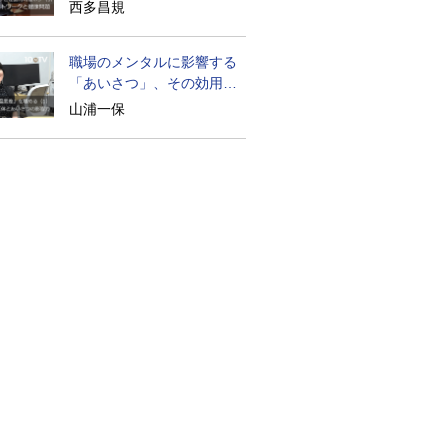
に迫る
西多昌規
職場のメンタルに影響する
「あいさつ」、その効用と
は？
山浦一保