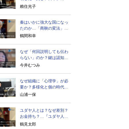
密と未来
賴住光子
秦はいかに強大な国になっ
たのか…「商鞅の変法」で
どう改革したか
鶴間和幸
なぜ「何回説明しても伝わ
らない」のか？鍵は認知の
仕組み
今井むつみ
なぜ組織に「心理学」が必
要か？多様化と個の時代の
処方箋
山浦一保
ユダヤ人とは？なぜ差別？
お金持ち？…『ユダヤ人の
歴史』に学ぶ
鶴見太郎