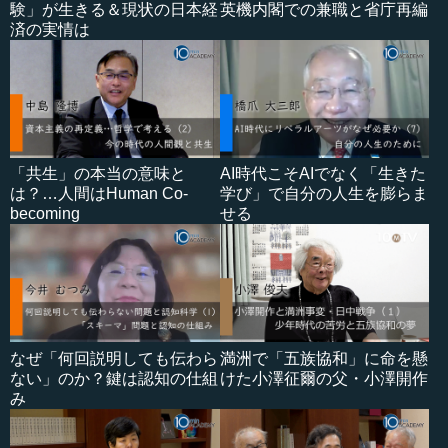
験」が生きる＆現状の日本経
英機内閣での兼職と省庁再編
済の実情は
「共生」の本当の意味と
AI時代こそAIでなく「生きた
は？…人間はHuman Co-
学び」で自分の人生を膨らま
becoming
せる
なぜ「何回説明しても伝わら
満洲で「五族協和」に命を懸
ない」のか？鍵は認知の仕組
けた小澤征爾の父・小澤開作
み