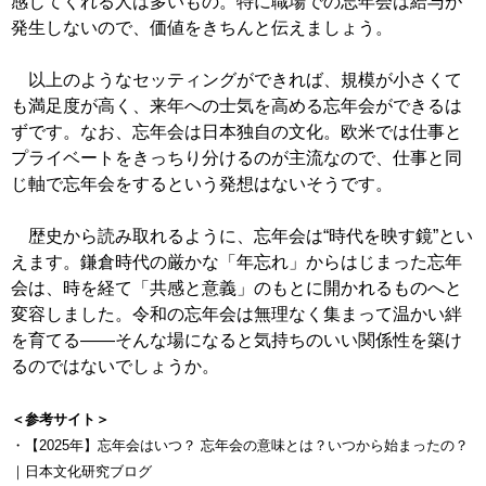
感じてくれる人は多いもの。特に職場での忘年会は給与が
発生しないので、価値をきちんと伝えましょう。
以上のようなセッティングができれば、規模が小さくて
も満足度が高く、来年への士気を高める忘年会ができるは
ずです。なお、忘年会は日本独自の文化。欧米では仕事と
プライベートをきっちり分けるのが主流なので、仕事と同
じ軸で忘年会をするという発想はないそうです。
歴史から読み取れるように、忘年会は“時代を映す鏡”とい
えます。鎌倉時代の厳かな「年忘れ」からはじまった忘年
会は、時を経て「共感と意義」のもとに開かれるものへと
変容しました。令和の忘年会は無理なく集まって温かい絆
を育てる――そんな場になると気持ちのいい関係性を築け
るのではないでしょうか。
＜参考サイト＞
・【2025年】忘年会はいつ？ 忘年会の意味とは？いつから始まったの？
｜日本文化研究ブログ