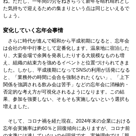
ね。ただし、一年間の労をねぎらって新年を晴れ晴れとし
た気持ちで迎えるための集まりという点は同じといえるで
しょう。
変化していく忘年会事情
さらに時代が進んで昭和から平成初期になると、忘年会
は会社の年中行事として定番化します。温泉地に宿泊した
り、大宴会場で余興を発表したりする大規模なものも増
え、組織の結束力を強めるイベントと位置づけられてきま
した。しかし、平成後期になってSNSの利用が活発になる
と、「業務外の時間に会合を強制されたくない」、「上下
関係を強調される飲み会は苦手」などの忘年会に消極的・
否定的な考え方が可視化されるようになります。この結
果、参加を強要しない、そもそも実施しないという選択も
増えました。
そして、コロナ禍を経た現在。2024年末の企業における
忘年会実施率は約60％と回復傾向にありますが、コロナ前
の水準には達していないのが現状です。実施理由では「親