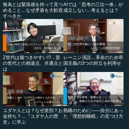
無為とは緊張感を持って見つ
AIでは「思考の三位一体」が
めること…なぜ矛盾を大歓迎
成立しない…考えるとは？
すべきか
Z世代は傷つきやすい!?…昔
レーニン演説…革命のため帝
の世代との相違点、共通点と
国主義の3つの対立を利用せ
は
よ
ユダヤ人とは？なぜ差別？お
熟睡のために――自分にあっ
金持ち？…『ユダヤ人の歴
た「理想的睡眠」の見つけ方
史』に学ぶ