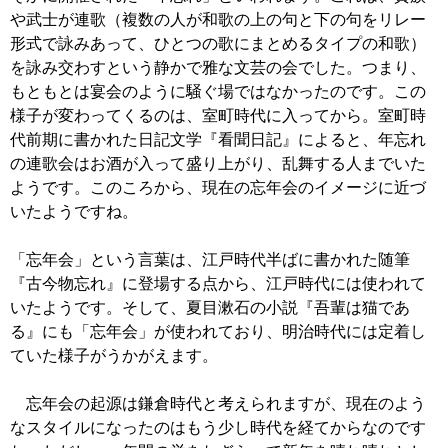
や武士が連歌（複数の人が和歌の上の句と下の句をリレー
形式で詠みあって、ひとつの歌にまとめるタイプの和歌）
を詠み交わすという静かで雅な文芸の会でした。つまり、
もともとは宴会のように騒ぐ場ではなかったのです。この
様子が変わってくるのは、室町時代に入ってから。室町時
代前期に書かれた日記文学『看聞日記』によると、年忘れ
の連歌会はお酒が入って盛り上がり、乱舞する人までいた
ようです。このころから、現在の忘年会のイメージに近づ
いたようですね。
「忘年会」という言葉は、江戸時代半ばに書かれた随筆
『古今物忘れ』に登場する点から、江戸時代には使われて
いたようです。そして、夏目漱石の小説『吾輩は猫であ
る』にも「忘年会」が使われており、明治時代には定着し
ていた様子がうかがえます。
忘年会の起源は鎌倉時代と考えられますが、現在のよう
なスタイルになったのはもう少し時代を経てからなのです