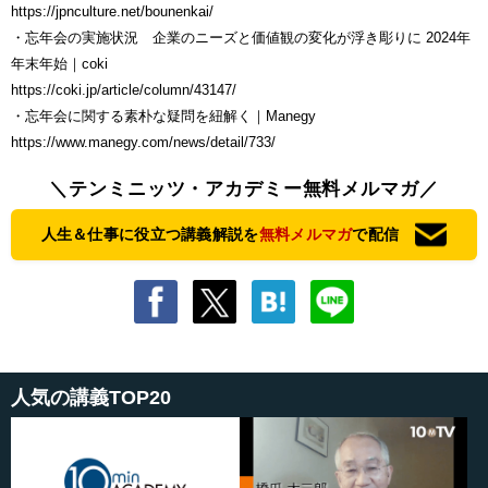
https://jpnculture.net/bounenkai/
・忘年会の実施状況 企業のニーズと価値観の変化が浮き彫りに 2024年
年末年始｜coki
https://coki.jp/article/column/43147/
・忘年会に関する素朴な疑問を紐解く｜Manegy
https://www.manegy.com/news/detail/733/
＼テンミニッツ・アカデミー無料メルマガ／
人生＆仕事に役立つ講義解説を
無料メルマガ
で配信
人気の講義TOP20