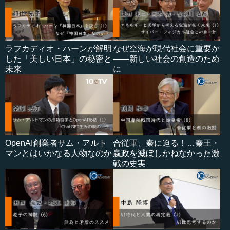
ラフカディオ・ハーンが解明
なぜ空海が現代社会に重要か
した「美しい日本」の秘密と
――新しい社会の創造のため
未来
に
OpenAI創業者サム・アルト
合従軍、秦に迫る！…秦王・
マンとはいかなる人物なのか
嬴政を滅ぼしかねなかった激
戦の史実