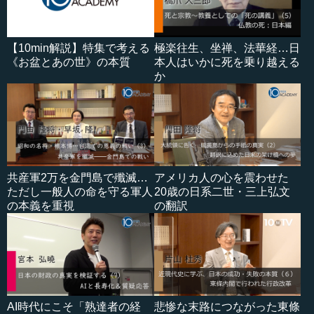
【10min解説】特集で考える
極楽往生、坐禅、法華経…日
《お盆とあの世》の本質
本人はいかに死を乗り越える
か
共産軍2万を金門島で殲滅…
アメリカ人の心を震わせた
ただし一般人の命を守る軍人
20歳の日系二世・三上弘文
の本義を重視
の翻訳
AI時代にこそ「熟達者の経
悲惨な末路につながった東條