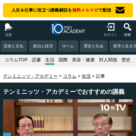
人生＆仕事に役立つ講義解説を
無料メルマガ
で配信
注目
ログイン
検索
芸術と文化
政治と経済
ホーム
歴史と社会
哲学と生き
コラムTOP
読書
生活
国際
美容・健康
対人関係
歴史
テンミニッツ・アカデミー
コラム
生活
記事
テンミニッツ・アカデミーでおすすめの講義