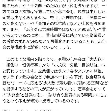
睦のため」や「士気向上のため」が上位を占めますが、一
方でコロナ禍前は実施していた忘年会を、現在は中止した
企業も少なくありません。中止した理由では、「開催ニー
ズが高くない」や「参加者の抵抗感」などが上位を占めま
す。また、「忘年会は労働時間ではない」と90％近い企業
が考えているのに対し、業務の延長に感じている従業員と
の感覚のずれがSNSなどで可視化されていることも、忘年
会の規模縮小に影響しているでしょう。
このような傾向を踏まえて、令和の忘年会は「大人数・
一極集中・恒例行事」から「小規模・分散・目的明確」へ
と変わっています。企業側ではランチ会やノンアル開催、
オンライン飲み会などで参加ハードルを下げ、飲食店側も
新たなニーズに応える“少人数で落ち着いて語れる空間”など
を提供するなどの工夫が広がっています。忘年会をかつて
の“大宴会”とは異なる、「語り合う意義のある時間」にしよ
うという考えが確実に浸透しているのです。