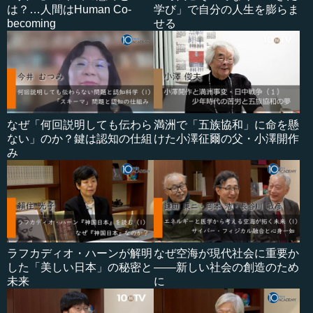
は？…人間はHuman Co-
学び」で自分の人生を膨らま
becoming
せる
なぜ「何回説明しても伝わら
満洲で「五族協和」に命を懸
ない」のか？鍵は認知の仕組
けた小澤征爾の父・小澤開作
み
ラフカディオ・ハーンが解明
なぜ空海が現代社会に重要か
した「美しい日本」の秘密と
――新しい社会の創造のため
未来
に