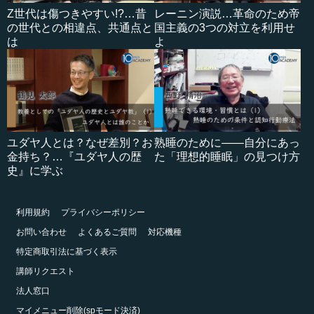
Z世代は傷つきやすい!?…昔
レーニン演説…革命のため帝
の世代との相違点、共通点と
国主義の3つの対立を利用せ
は
よ
ユダヤ人とは？なぜ差別？お
熟睡のために――自分にあっ
金持ち？…『ユダヤ人の歴
た「理想的睡眠」の見つけ方
史』に学ぶ
利用規約
プライバシーポリシー
お問い合わせ
よくあるご質問
対応機種
特定商取引法に基づく表示
講師リクエスト
法人窓口
マイメニュー削除(spモード決済)