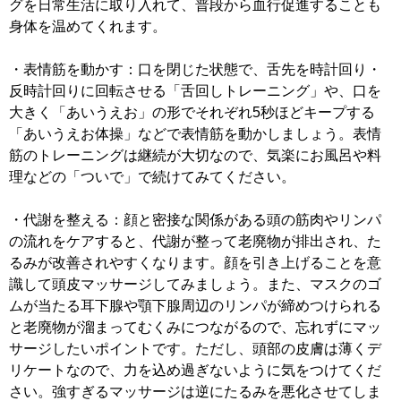
グを日常生活に取り入れて、普段から血行促進することも
身体を温めてくれます。
・表情筋を動かす：口を閉じた状態で、舌先を時計回り・
反時計回りに回転させる「舌回しトレーニング」や、口を
大きく「あいうえお」の形でそれぞれ5秒ほどキープする
「あいうえお体操」などで表情筋を動かしましょう。表情
筋のトレーニングは継続が大切なので、気楽にお風呂や料
理などの「ついで」で続けてみてください。
・代謝を整える：顔と密接な関係がある頭の筋肉やリンパ
の流れをケアすると、代謝が整って老廃物が排出され、た
るみが改善されやすくなります。顔を引き上げることを意
識して頭皮マッサージしてみましょう。また、マスクのゴ
ムが当たる耳下腺や顎下腺周辺のリンパが締めつけられる
と老廃物が溜まってむくみにつながるので、忘れずにマッ
サージしたいポイントです。ただし、頭部の皮膚は薄くデ
リケートなので、力を込め過ぎないように気をつけてくだ
さい。強すぎるマッサージは逆にたるみを悪化させてしま