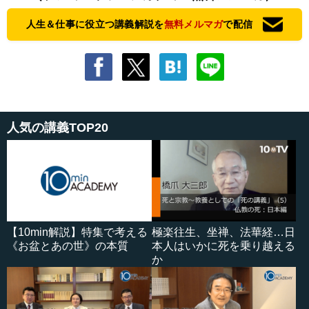
人生＆仕事に役立つ講義解説を
無料メルマガ
で配信
人気の講義TOP20
【10min解説】特集で考える
極楽往生、坐禅、法華経…日
《お盆とあの世》の本質
本人はいかに死を乗り越える
か