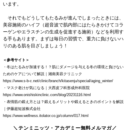
います。
それでもどうしてもたるみが進んでしまったときには、
美容施術のハイフ（超音波で肌内部にはたらきかけてコラ
ーゲンやエラスチンの生成を促進する施術）などを利用す
る手もあります。まずは毎日の習慣で、重力に負けないハ
リのある肌を目ざしましょう！
＜参考サイト＞
・冬はたるみが加速する！？肌にダメージを与える冬の環境と負けない
ためのケアについて解説｜湘南美容クリニック
https://www.s-b-c.net/clinic/branch/kitasenju/special/aging_winter/
・マスク老けが気になる｜大西皮フ科形成外科医院
https://www.onishiskinclinic.com/blog/20231116.html
・表情筋の鍛え方とは？鍛えるメリットや鍛えるときのポイントを解説
｜伊藤超短波株式会社
https://www.wellness.itolator.co.jp/column/017.html
＼テンミニッツ・アカデミー無料メルマガ／