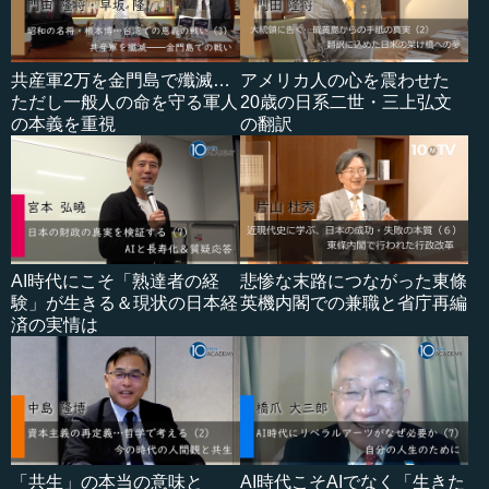
共産軍2万を金門島で殲滅…
アメリカ人の心を震わせた
ただし一般人の命を守る軍人
20歳の日系二世・三上弘文
の本義を重視
の翻訳
AI時代にこそ「熟達者の経
悲惨な末路につながった東條
験」が生きる＆現状の日本経
英機内閣での兼職と省庁再編
済の実情は
「共生」の本当の意味と
AI時代こそAIでなく「生きた