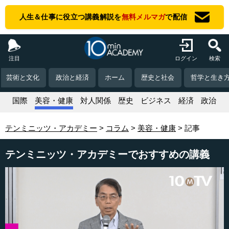
人生＆仕事に役立つ講義解説を
無料メルマガ
で配信
注目
ログイン
検索
芸術と文化
政治と経済
ホーム
歴史と社会
哲学と生き
活
国際
美容・健康
対人関係
歴史
ビジネス
経済
政治
テンミニッツ・アカデミー
コラム
美容・健康
記事
テンミニッツ・アカデミーでおすすめの講義