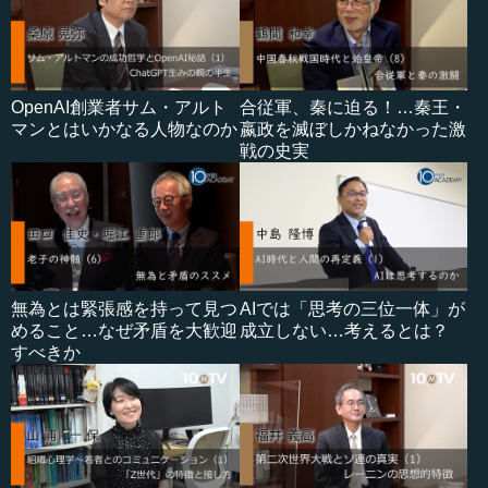
OpenAI創業者サム・アルト
合従軍、秦に迫る！…秦王・
マンとはいかなる人物なのか
嬴政を滅ぼしかねなかった激
戦の史実
無為とは緊張感を持って見つ
AIでは「思考の三位一体」が
めること…なぜ矛盾を大歓迎
成立しない…考えるとは？
すべきか