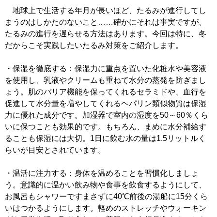
地球上で生活する年月が長いほど、たるみが進行してし
まうのはしかたのないこと……確かにそれは事実ですが、
たるみの進行を遅らせる方法はあります。今回は特に、冬
だからこそ実践したいたるみ対策をご紹介します。
・保湿を徹底する：保湿力に重点を置いた化粧水や美容液
を使用し、乳液やクリームも重ねて水分の蒸発を防ぎまし
ょう。肌のバリア機能を保ってくれるセラミドや、血行を
促進して水分量を増やしてくれるヘパリン類似物質は保湿
力に優れた成分です。加湿器で室内の湿度を50～60％くら
いに保つことも効果的です。もちろん、まめに水分補給す
ることも保湿には大切。1日に飲む水の量は1.5リットルく
らいが目安とされています。
・温活に注力する：身体を温めることを習慣化しましょ
う。意識的に温かい飲み物や食事を飲食するようにして、
お風呂もシャワーですまさずに40℃前後の湯船に15分くら
いはつかるようにします。軽めのストレッチやウォーキン