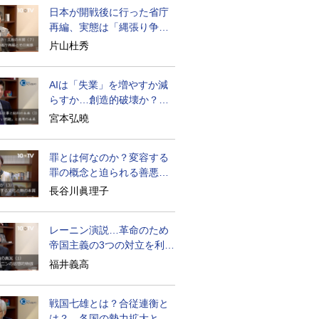
日本が開戦後に行った省庁
再編、実態は「縄張り争
い」
片山杜秀
AIは「失業」を増やすか減
らすか…創造的破壊か？資
本化効果か？
宮本弘曉
罪とは何なのか？変容する
罪の概念と迫られる善悪の
判断
長谷川眞理子
レーニン演説…革命のため
帝国主義の3つの対立を利用
せよ
福井義高
戦国七雄とは？合従連衡と
は？…各国の勢力拡大と小