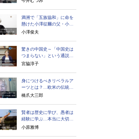
今井むつみ
満洲で「五族協和」に命を
懸けた小澤征爾の父・小澤
開作
小澤俊夫
驚きの中国史～「中国史は
つまらない」という通説の
裏の波乱の真実
宮脇淳子
身につけるべきリベラルア
ーツとは？…欧米の伝統と
変遷から探る
橋爪大三郎
賢者は歴史に学び、愚者は
経験に学ぶ…本当に大切な
ことは？
小原雅博