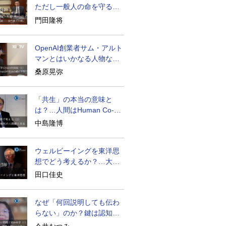
ただし一般人の命を守る軍
人の本義を重視
門田隆将
OpenAI創業者サム・アルト
マンとはいかなる人物なの
か
桑原晃弥
「共生」の本当の意味と
は？…人間はHuman Co-
becoming
中島隆博
ウェルビーイングを東洋思
想でどう考えるか？…大事
な二つの教え
田口佳史
なぜ「何回説明しても伝わ
らない」のか？鍵は認知の
仕組み