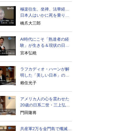
極楽往生、坐禅、法華経…
日本人はいかに死を乗り越
えるか
橋爪大三郎
AI時代にこそ「熟達者の経
験」が生きる＆現状の日本
経済の実情は
宮本弘曉
ラフカディオ・ハーンが解
明した「美しい日本」の秘
密と未来
賴住光子
アメリカ人の心を震わせた
20歳の日系二世・三上弘文
の翻訳
門田隆将
共産軍2万を金門島で殲滅…