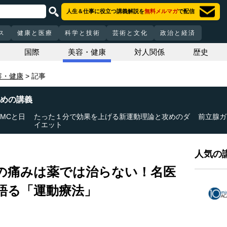
人生＆仕事に役立つ講義解説を
無料メルマガ
で配信
ス
健康と医療
科学と技術
芸術と文化
政治と経済
国際
美容・健康
対人関係
歴史
容・健康
記事
めの講義
MCと日
たった１分で効果を上げる新運動理論と攻めのダ
前立腺ガ
イエット
人気の講
の痛みは薬では治らない！名医
語る「運動療法」