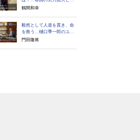
国家の運命
鶴間和幸
毅然として人道を貫き、命
を救う…樋口季一郎のユダ
ヤ人救出
門田隆将