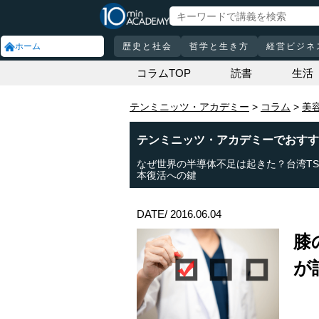
ホーム
歴史と社会
哲学と生き方
経営ビジネ
コラムTOP
読書
生活
テンミニッツ・アカデミー
コラム
美
テンミニッツ・アカデミーでおすす
なぜ世界の半導体不足は起きた？台湾TS
本復活への鍵
DATE/ 2016.06.04
膝
が