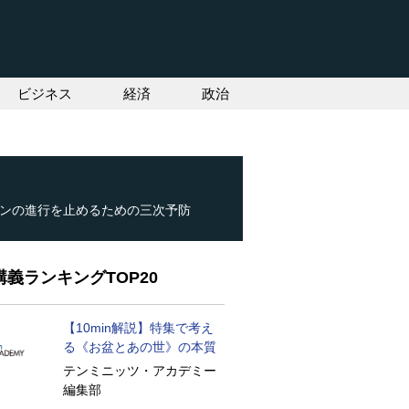
ビジネス
経済
政治
ンの進行を止めるための三次予防
義ランキングTOP20
【10min解説】特集で考え
る《お盆とあの世》の本質
テンミニッツ・アカデミー
編集部