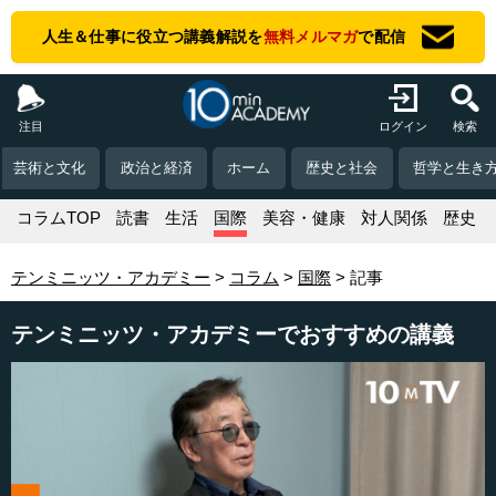
人生＆仕事に役立つ講義解説を
無料メルマガ
で配信
注目
ログイン
検索
芸術と文化
政治と経済
ホーム
歴史と社会
哲学と生き
コラムTOP
読書
生活
国際
美容・健康
対人関係
歴史
テンミニッツ・アカデミー
コラム
国際
記事
テンミニッツ・アカデミーでおすすめの講義