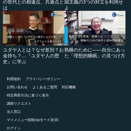
の世代との相違点、共通点と
国主義の3つの対立を利用せ
は
よ
ユダヤ人とは？なぜ差別？お
熟睡のために――自分にあっ
金持ち？…『ユダヤ人の歴
た「理想的睡眠」の見つけ方
史』に学ぶ
利用規約
プライバシーポリシー
お問い合わせ
よくあるご質問
対応機種
特定商取引法に基づく表示
講師リクエスト
法人窓口
マイメニュー削除(spモード決済)
ログイン