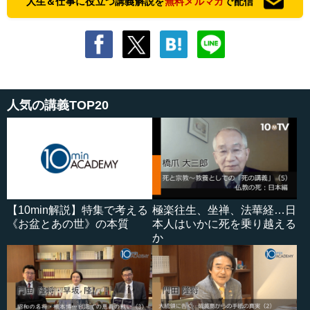
人生＆仕事に役立つ講義解説を
無料メルマガ
で配信
人気の講義TOP20
【10min解説】特集で考える
極楽往生、坐禅、法華経…日
《お盆とあの世》の本質
本人はいかに死を乗り越える
か