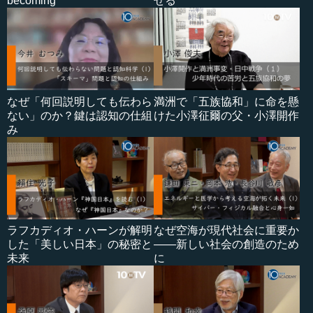
becoming
せる
なぜ「何回説明しても伝わら
満洲で「五族協和」に命を懸
ない」のか？鍵は認知の仕組
けた小澤征爾の父・小澤開作
み
ラフカディオ・ハーンが解明
なぜ空海が現代社会に重要か
した「美しい日本」の秘密と
――新しい社会の創造のため
未来
に