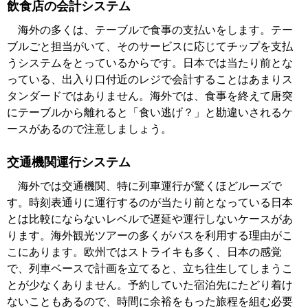
飲食店の会計システム
海外の多くは、テーブルで食事の支払いをします。テー
ブルごと担当がいて、そのサービスに応じてチップを支払
うシステムをとっているからです。日本では当たり前とな
っている、出入り口付近のレジで会計することはあまりス
タンダードではありません。海外では、食事を終えて唐突
にテーブルから離れると「食い逃げ？」と勘違いされるケ
ースがあるので注意しましょう。
交通機関運行システム
海外では交通機関、特に列車運行が驚くほどルーズで
す。時刻表通りに運行するのが当たり前となっている日本
とは比較にならないレベルで遅延や運行しないケースがあ
ります。海外観光ツアーの多くがバスを利用する理由がこ
こにあります。欧州ではストライキも多く、日本の感覚
で、列車ベースで計画を立てると、立ち往生してしまうこ
とが少なくありません。予約していた宿泊先にたどり着け
ないこともあるので、時間に余裕をもった旅程を組む必要