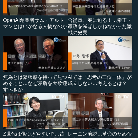
OpenAI創業者サム・アルト
合従軍、秦に迫る！…秦王・
マンとはいかなる人物なのか
嬴政を滅ぼしかねなかった激
戦の史実
無為とは緊張感を持って見つ
AIでは「思考の三位一体」が
めること…なぜ矛盾を大歓迎
成立しない…考えるとは？
すべきか
Z世代は傷つきやすい!?…昔
レーニン演説…革命のため帝