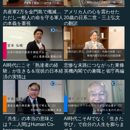
共産軍2万を金門島で殲滅…
アメリカ人の心を震わせた
ただし一般人の命を守る軍人
20歳の日系二世・三上弘文
の本義を重視
の翻訳
AI時代にこそ「熟達者の経
悲惨な末路につながった東條
験」が生きる＆現状の日本経
英機内閣での兼職と省庁再編
済の実情は
「共生」の本当の意味と
AI時代こそAIでなく「生きた
は？…人間はHuman Co-
学び」で自分の人生を膨らま