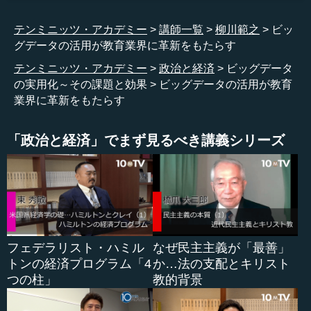
どのように教えれば子どもが分かるようになるか、子ど
ものつまずきをどのように解消できるかといったことは、
テンミニッツ・アカデミー
講師一覧
柳川範之
ビッ
伝統的には、各先生の経験に基いて培われてきました。ベ
グデータの活用が教育業界に革新をもたらす
テランの先生は、子どもがつまずくところをよく分かって
いるため、適切な教え方ができます。間違ったり、悩んで
テンミニッツ・アカデミー
政治と経済
ビッグデータ
いる子どもがいれば、適切なアドバイスをすることができ
の実用化～その課題と効果
ビッグデータの活用が教育
るということです。こうしたことは、ベテランの先生の長
業界に革新をもたらす
年の経験に基づくものです。長年の経験、言い換えれば、
その先生の頭の中にたまってきたデータに基づいて、教え
「政治と経済」でまず見るべき講義シリーズ
方を工夫しているのです。非常にプリミティブな形です
が、データに基づいて、個々の先生が教え方を工夫し、そ
の中で教え方がうまい先生は良い先生だと評価されてきま
した。
つまり、データと学習のプロセスは、先生の頭の中だけ
で完結しており、かなり属人的にデータが処理されてきた
フェデラリスト・ハミル
なぜ民主主義が「最善」
のです。もちろん、先生同士で教え方についてディスカッ
トンの経済プログラム「4
か…法の支配とキリスト
ションをしたり、先輩教の先生が後輩の先生に教え方をア
つの柱」
教的背景
ドバイスすることもあるでしょう。それにしても、教え方
は属人的なものでした。この意味で、情報やデータはもっ