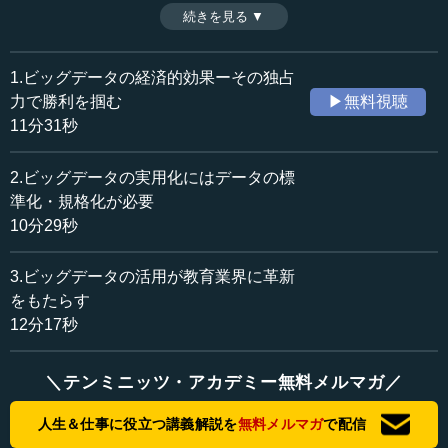
た。子どものタブレット学習を通じて、学習プロセス自体
続きを見る ▼
時間：12分17秒
がビッグデータ化されれば、教え方だけでなく、テキスト
収録日：2017年6月29日
やアプリの改善も可能になる。（全3話中第3話)
追加日：2017年8月6日
1.ビッグデータの経済的効果ーその独占
カテゴリー：
力で勝利を掴む
▶無料視聴
ビジネス・経営
イノベーション
11分31秒
科学技術
IoT・ビッグデータ・ICT
2.ビッグデータの実用化にはデータの標
≪全文≫
準化・規格化が必要
●データと学習プロセスは、先生の頭の中だけで完結
10分29秒
している
3.ビッグデータの活用が教育業界に革新
ビッグデータを用いたビジネスチャンスは、今後多様な
をもたらす
形で登場するでしょう。私が最近目にして、面白い、発展
12分17秒
性があると思っているのは、教育分野です。教育はITや
IoT（モノのインターネット）、AIによってかなり大きく変
わろうとしています。特に重要なパーツになるのは、ビッ
＼テンミニッツ・アカデミー無料メルマガ／
グデータを活用した教育の革新・改善です。
人生＆仕事に役立つ講義解説を
無料メルマガ
で配信