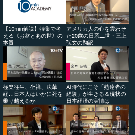
【10min解説】特集で考
アメリカ人の心を震わせ
える《お盆とあの世》の
た20歳の日系二世・三上
本質
弘文の翻訳
極楽往生、坐禅、法華
AI時代にこそ「熟達者の
経…日本人はいかに死を
経験」が生きる＆現状の
乗り越えるか
日本経済の実情は