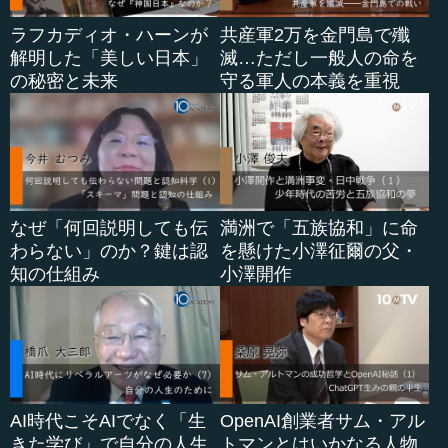
ラフカディオ・ハーンが
共産軍2万を金門島で殲
解明した「美しい日本」
滅…ただし一般人の命を
の秘密と未来
守る軍人の本義を重視
なぜ「何回説明しても伝
満洲で「五族協和」に命
わらない」のか？鍵は認
を懸けた小澤征爾の父・
知の仕組み
小澤開作
AI時代こそAIでなく「生
OpenAI創業者サム・アル
きた学び」で自分の人生
トマンとはいかなる人物