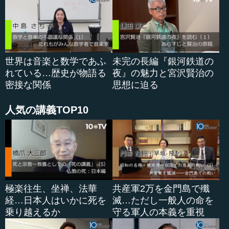
かに離れた高さで起こって...
世界は音楽と数学であふ
未完の長編『銀河鉄道の
れている…歴史が物語る
夜』の魅力と宮沢賢治の
密接な関係
思想に迫る
人気の講義TOP10
極楽往生、坐禅、法華
共産軍2万を金門島で殲
経…日本人はいかに死を
滅…ただし一般人の命を
乗り越えるか
守る軍人の本義を重視