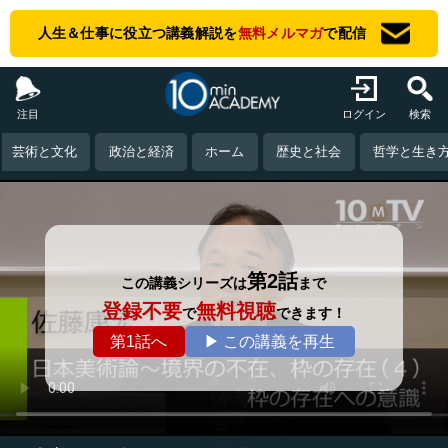
人生＆仕事に役立つ講義解説を
無料メルマガ
で配信
注目
ログイン
検索
芸術と文化
政治と経済
ホーム
歴史と社会
哲学と生き
第2話
この講義シリーズは
まで
登録不要
無料視聴
で
できます！
第1話へ
▶ この講義を再生