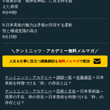
5.俵屋宗達「風神雷神図」に見る枠を超
していました。日本の絵画は、時折、画面の枠というもの
えた表現
の存在に対して意識的でした。そのことを数点の例で観察
8分44秒
してみます。
6.日本美術の魅力は矛盾が共存する柔軟
性と構成意識の高さ
●映画のカメラのように、絵巻の視点は自由に動く
6分15秒
12世紀の絵巻「信貴山縁起（しぎさんえんぎ）」は、3巻
＼テンミニッツ・アカデミー無料メルマガ／
から成り、命蓮（みょうれん）という僧侶にまつわる説話
を絵画化しています。第1巻は、いきなり奇蹟の場面から始
人生＆仕事に役立つ講義解説を
無料メルマガ
で配信
まります。
命蓮は、自分は信貴山にいながら超能力で鉢を山麓の長
テンミニッツ・アカデミー
講師一覧
佐藤康宏
日本
者の屋敷に飛ばし、お布施を受けていました。ところが、
美術を特徴づける「枠」の存在とは？
長者が施しを怠って、鉢を倉に入れたままにしたため、鉢
は倉の錠前を破って転がり出ます。金色の鉢はそのまま千
テンミニッツ・アカデミー
芸術と文化
日本美術論～
石の米俵が入った校倉を持ち上げて、空中を飛び、信貴山
境界の不在、枠の存在
日本美術を特徴づける「枠」の
の上に長者の倉を運び去ってしまいます。ここで倉は、そ
存在とは？
の下の方の部分しか見えません。上の方は画面の外側に出