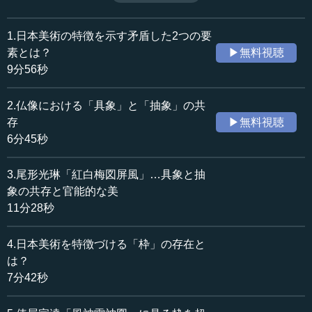
の中の空間が枠を超えて広がり、鑑賞者に枠の存在を意識
収録日：2017年8月2日
させる技法が用いられてきた。（全6話中第4話）
追加日：2018年2月11日
1.日本美術の特徴を示す矛盾した2つの要
カテゴリー：
素とは？
▶無料視聴
文化・芸術
美術
9分56秒
≪全文≫
2.仏像における「具象」と「抽象」の共
●日本の絵画は、画面の枠の存在に対して意識的だっ
存
▶無料視聴
た
6分45秒
2つ目の話題に移ります。画面の枠の問題です。19世紀の
3.尾形光琳「紅白梅図屏風」…具象と抽
ヨーロッパ・アメリカの美術では、ジャポニスムが流行し
象の共存と官能的な美
ました。日本美術の造形的な特徴を取り入れて生かそうと
11分28秒
する試みです。そのとき、彼らが、描かれたモチーフの一
部を画面の枠によって切り取る浮世絵の手法を採用したこ
4.日本美術を特徴づける「枠」の存在と
とは、よく知られています。
は？
7分42秒
ここでは歌川廣重とアンリ・トゥルーズ＝ロートレック
の例を挙げておきます。伝統的に、ヨーロッパや中国の絵
画は、画面の枠の中に描くべき対象の全体が収まるように