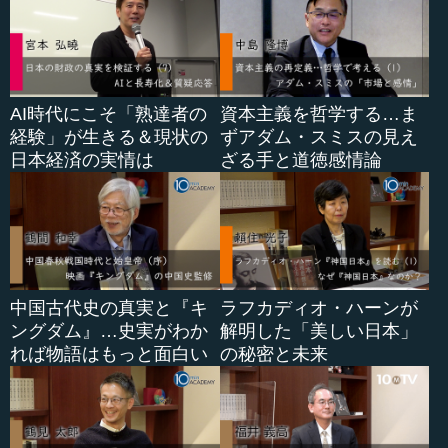
AI時代にこそ「熟達者の
資本主義を哲学する…ま
経験」が生きる＆現状の
ずアダム・スミスの見え
日本経済の実情は
ざる手と道徳感情論
中国古代史の真実と『キ
ラフカディオ・ハーンが
ングダム』…史実がわか
解明した「美しい日本」
れば物語はもっと面白い
の秘密と未来