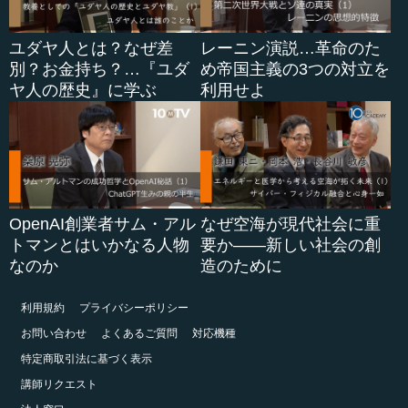
ユダヤ人とは？なぜ差
レーニン演説…革命のた
別？お金持ち？…『ユダ
め帝国主義の3つの対立を
ヤ人の歴史』に学ぶ
利用せよ
OpenAI創業者サム・アル
なぜ空海が現代社会に重
トマンとはいかなる人物
要か――新しい社会の創
なのか
造のために
利用規約
プライバシーポリシー
お問い合わせ
よくあるご質問
対応機種
特定商取引法に基づく表示
講師リクエスト