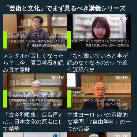
てしまっています。画面の枠が倉を切り取ることで、倉が
「芸術と文化」でまず見るべき講義シリーズ
日常の世界から切り離された、超常的な高さにあることが
強調されるのです。
長者は馬に乗り、供を連れて倉を追いかけます。倉はや
はりそのほとんどの部分を画面の外に出して、空中をゆら
ゆらと飛んで行きます。絵巻の形式の源流は中国にあるの
ですが、中国の説話を描く絵画で、画巻（巻物）の形式に
メンタルが苦しくなった
『なぜ働いていると本が
描かれたものに、同様の表現を見せるものはありません。
ら？…今、夏目漱石を読
読めなくなるのか』で追
いま知られている中国の画巻では、出来事は全て画面の枠
み直す意味
う近現代史
内に収まるように描かれます。
信貴山にたどり着いた長者は、倉を返してほしいと命蓮
に懇願し、命蓮は倉を残して中の米俵だけを返すと言いま
す。鉢に米俵1俵だけを乗せると、それに続いてほかの米俵
も空中を飛び始めます。
『古今和歌集』仮名序と
中世ヨーロッパの基礎的
は…日本文化の原点にし
な学問「7自由学科」の一
この場面でも、何十俵もの米俵は、その上の方が画面の
て精華
つが音楽
上端で切り取られています。この現象が日常の世界をはる