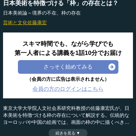
日本美術を特徴づける「枠」の存在とは？
日本美術論～境界の不在、枠の存在
芸術と文化
佐藤康宏
スキマ時間でも、ながら学びでも
第一人者による講義を1話10分でお届け
さっそく始めてみる
（会員の方に広告は表示されません）
会員の方のログインはこちら
東京大学大学院人文社会系研究科教授の佐藤康宏氏が、日
本美術を特徴づける枠の存在について解説する。伝統的な
ヨーロッパや中国の絵画では、画面の枠の中に描くべき対
象の全体が収められてきたのに対し、日本の絵画では、絵
続きを見る ▼
時間：7分42秒