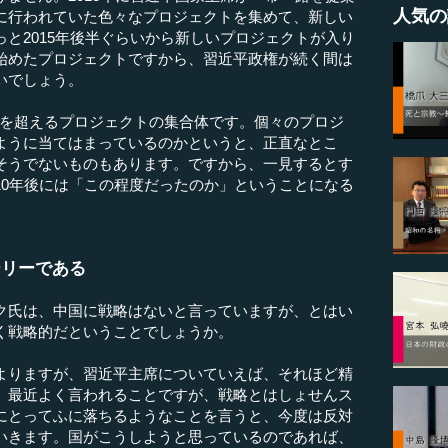
人気の
に行われていた色々なプロジェクトを集めて、新しい
と2015年後半ぐらいから新しいプロジェクトが入り
始めたプロジェクトですから、習近平政権が続く間は
いでしょう。
0を超えるプロジェクトの集合体です。個々のプロジ
ように当てはまっているのかというと、正直なとこ
そうでないものもあります。ですから、一見するとす
10年後には「この程度だったのか」ということになる
ーリーである
ク氏は、中国に戦略はないと言っていますが、とはい
く戦略的だということでしょうか。
よりますが、習近平主席についていえば、それほど精
。最近よく言われることですが、戦略とはしょせんス
にとってふに落ちるようなことを言うと、今度は反対
いきます。国がこうしようと思っているのであれば、