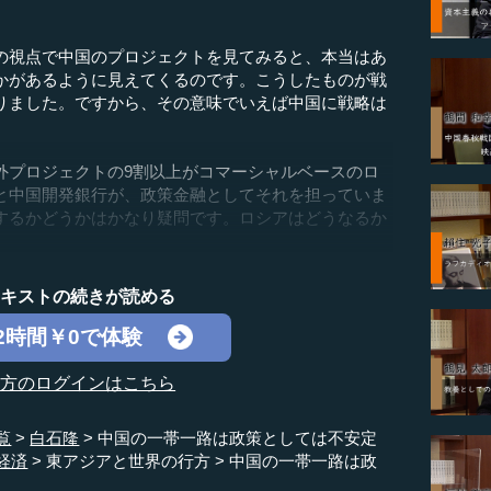
視点で中国のプロジェクトを見てみると、本当はあ
かがあるように見えてくるのです。こうしたものが戦
りました。ですから、その意味でいえば中国に戦略は
プロジェクトの9割以上がコマーシャルベースのロ
と中国開発銀行が、政策金融としてそれを担っていま
するかどうかはかなり疑問です。ロシアはどうなるか
テキストの続きが読める
2時間￥0で体験
の方のログインはこちら
覧
白石隆
中国の一帯一路は政策としては不安定
経済
東アジアと世界の行方
中国の一帯一路は政