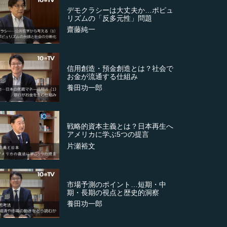
デモクラシーは大丈夫か…ポピュ
リズムの「反多元性」問題
齋藤純一
信用創造・預金創造とは？社会で
お金が流通する仕組み
養田功一郎
戦略的資本主義とは？日本再生へ
アメリカに学ぶ5つの提言
片瀬裕文
市場予測のポイント…短期・中
期・長期の視点と歴史的洞察
養田功一郎