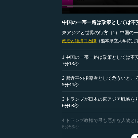
中国の一帯一路は政策としては不
東アジアと世界の行方（1）中国の
政治と経済
白石隆
（熊本県立大学特別
1.中国の一帯一路は政策としては不
7分13秒
2.習近平の指導者として危ういとこ
9分44秒
3.トランプが日本の東アジア戦略を
6分08秒
4.トランプ政権で最も厄介な人物と
6分56秒