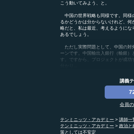
こう動いてみよう、と。
中国の世界戦略も同様です。同様の
るかどうかは分からないけれど、何
略だと、私は最近、考えるようにな
あるでしょう。
ただし実際問題として、中国の対外
ーンです。中国輸出入銀行（輸銀）
す。ですから、プロジェクトが成功
分かり...
講義
7
会員
テンミニッツ・アカデミー
講師一
テンミニッツ・アカデミー
政治と
策としては不安定