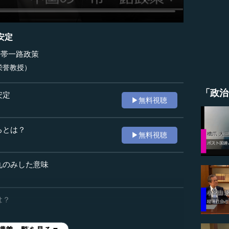
安定
一帯一路政策
栄誉教授）
「政治
安定
▶無料視聴
ろとは？
▶無料視聴
丸のみした意味
は？