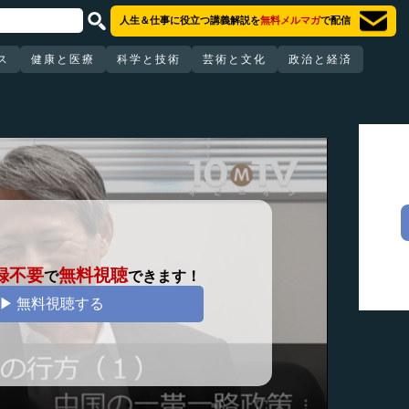
人生＆仕事に役立つ講義解説を
無料メルマガ
で配信
ス
健康と医療
科学と技術
芸術と文化
政治と経済
録不要
無料視聴
で
できます！
▶ 無料視聴する