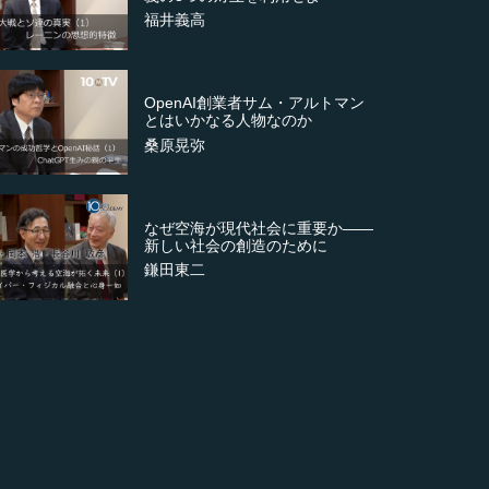
福井義高
OpenAI創業者サム・アルトマン
とはいかなる人物なのか
桑原晃弥
なぜ空海が現代社会に重要か――
新しい社会の創造のために
鎌田東二