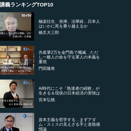
講義ランキングTOP10
極楽往生、坐禅、法華経…日本人
はいかに死を乗り越えるか
橋爪大三郎
共産軍2万を金門島で殲滅…ただ
し一般人の命を守る軍人の本義を
重視
門田隆将
AI時代にこそ「熟達者の経験」が
生きる＆現状の日本経済の実情は
宮本弘曉
資本主義を哲学する…まずアダ
ム・スミスの見えざる手と道徳感
情論