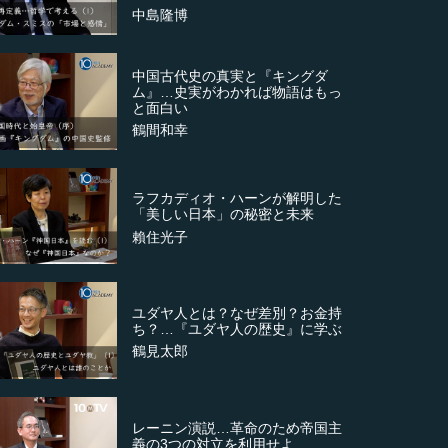
中島隆博
中国古代史の真実と『キングダ
ム』…史実がわかれば物語はもっ
と面白い
鶴間和幸
ラフカディオ・ハーンが解明した
「美しい日本」の秘密と未来
賴住光子
ユダヤ人とは？なぜ差別？お金持
ち？…『ユダヤ人の歴史』に学ぶ
鶴見太郎
レーニン演説…革命のため帝国主
義の3つの対立を利用せよ