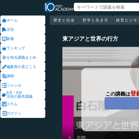
ホーム
歴史と社会
哲学と生き方
経営ビジネ
注目
東アジアと世界の行方
新着
ランキング
を知る講義まとめ
編集長の見どころ
講師
ジャンル
登
8月・9月
この講義は
注目の新作講義
コラム
ログイン