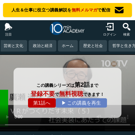
人生＆仕事に役立つ講義解説を
無料メルマガ
で配信
注目
ログイン
検索
芸術と文化
政治と経済
ホーム
歴史と社会
哲学と生き
第2話
この講義シリーズは
まで
登録不要
無料視聴
で
できます！
第1話へ
▶ この講義を再生