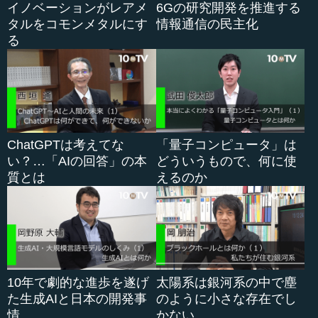
イノベーションがレアメ
6Gの研究開発を推進する
について見ていくということだと思います。
タルをコモンメタルにす
情報通信の民主化
る
短期的な影響に関しては、研究者はすでに30年ほど使っ
ていますから、そういった人たちの目がおかしくなったと
いう話は聞いていません。少なくとも通常のVR体験に使う
というくらいなら、そんなに心配はいらないのかなと思い
ます。
ただ、それが一般に広く普及していったときはどうでし
ChatGPTは考えてな
「量子コンピュータ」は
ょうか。研究者は実は、そんなに耽溺するほど没入して使
い？…「AIの回答」の本
どういうもので、何に使
うという状況にはまだなっていません。よって、それが趣
質とは
えるのか
味化して広がっていったとき、本当に大丈夫かというのは
時間的問題として、これから恐らくぽろぽろと出てくるの
ではないかと思います。
実際の機械は人間の外にありますから、そういう意味に
おいては、例えば「自動車が人間に悪い影響があるんじゃ
10年で劇的な進歩を遂げ
太陽系は銀河系の中で塵
ないの？」といっても、自動車は人間から比べれば基本的
た生成AIと日本の開発事
のように小さな存在でし
に何メートルも先にあり、そんなに近いわけではありませ
情
かない