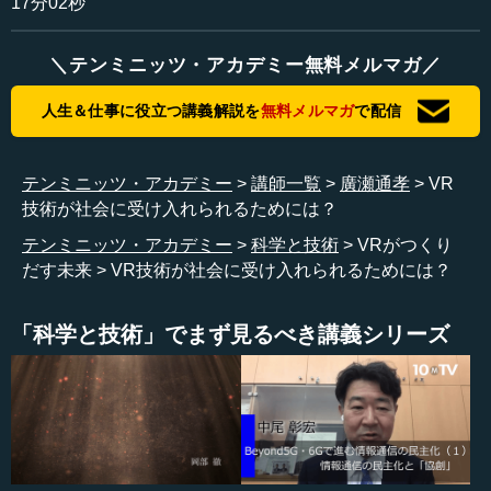
17分02秒
「2016年がVR元年」と申し上げましたが、VR普及元年だ
ということであれば、そんなに間違ったことではないと思
＼テンミニッツ・アカデミー無料メルマガ／
います。
人生＆仕事に役立つ講義解説を
無料メルマガ
で配信
●HMDが目に与える影響とその可能性
テンミニッツ・アカデミー
講師一覧
廣瀬通孝
VR
もちろん普及に当たっては、さまざまな障害がこれから
技術が社会に受け入れられるためには？
立ちはだかってくるということはもちろんですし、それを
テンミニッツ・アカデミー
科学と技術
VRがつくり
克服できて初めて、技術として一人前のものに成長してい
だす未来
VR技術が社会に受け入れられるためには？
くと思います。
即物的に考えると、おそらく皆さんが最もご心配される
「科学と技術」でまず見るべき講義シリーズ
ところは、「HMDって大丈夫？」というようなことではな
いでしょうか。また、「目に悪くないのか」あるいは「斜
視になるのではないのか」ということもよくいわれていま
す。こういった問題は、どんな技術に対しても、すべから
く起こってくることで、そこはその分野で権威のある人た
ちにそういう側面から研究していただき、実際の影響など