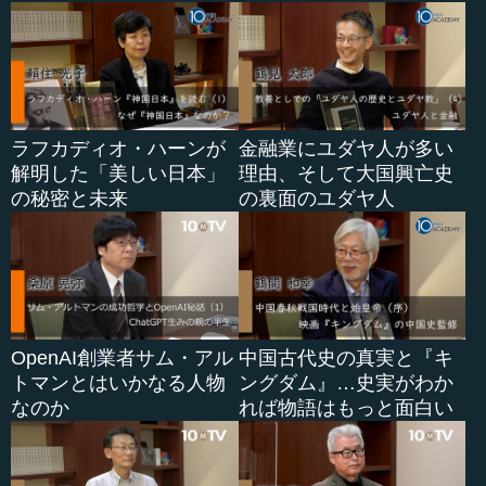
ラフカディオ・ハーンが
金融業にユダヤ人が多い
解明した「美しい日本」
理由、そして大国興亡史
の秘密と未来
の裏面のユダヤ人
OpenAI創業者サム・アル
中国古代史の真実と『キ
トマンとはいかなる人物
ングダム』…史実がわか
なのか
れば物語はもっと面白い