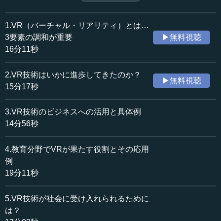
い。 高齢化問題にどう役立たせるのかといった点も含め、
収録日：2018年10月19日
VRの社会実装における課題について解説する。（全5話中
追加日：2018年12月29日
第5話）
1.VR（バーチャル・リアリティ）とは…
カテゴリー：
3要素の調和が重要
▶無料視聴
科学技術
AI・VR・ロボティクス
16分11秒
社会・福祉
社会・福祉一般
2.VR技術はいかに進歩してきたのか？
≪全文≫
▶無料視聴
15分17秒
●2016年はVR普及元年
3.VR技術のビジネスへの活用と具体例
VRの技術そのものに関しては、今まで話してきましたよ
14分56秒
うに、一定のめどがついてきたという状況だろうと思いま
す。やっと動くようになったという状況ではなく、ある程
4.教育分野でVRが果たす役割とその応用
度のクオリティのあるシステムがすでにリーズナブルなコ
例
ストで利用可能だという状況にはなってきたということで
19分11秒
す。
そして、まさにこれから大胆に始まろうとしているの
5.VR技術が社会に受け入れられるために
は、VRの技術をどうやって社会実装していくかというとこ
は？
ろでしょう。ですから、シリーズ1話目の最初の方で