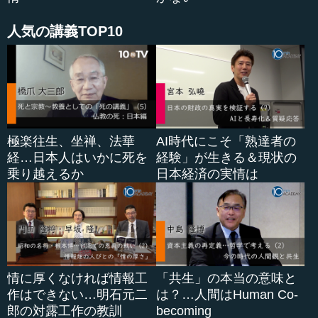
ん。ところが、VRのヘッドマウンテッドディスプレイは人
間の体に非常に近いところにありますから、そういう意味...
人気の講義TOP10
極楽往生、坐禅、法華
AI時代にこそ「熟達者の
経…日本人はいかに死を
経験」が生きる＆現状の
乗り越えるか
日本経済の実情は
情に厚くなければ情報工
「共生」の本当の意味と
作はできない…明石元二
は？…人間はHuman Co-
郎の対露工作の教訓
becoming