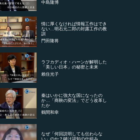
中島隆博
情に厚くなければ情報工作はでき
ない…明石元二郎の対露工作の教
訓
門田隆将
ラフカディオ・ハーンが解明した
「美しい日本」の秘密と未来
賴住光子
秦はいかに強大な国になったの
か…「商鞅の変法」でどう改革し
たか
鶴間和幸
なぜ「何回説明しても伝わらな
い」のか？鍵は認知の仕組み