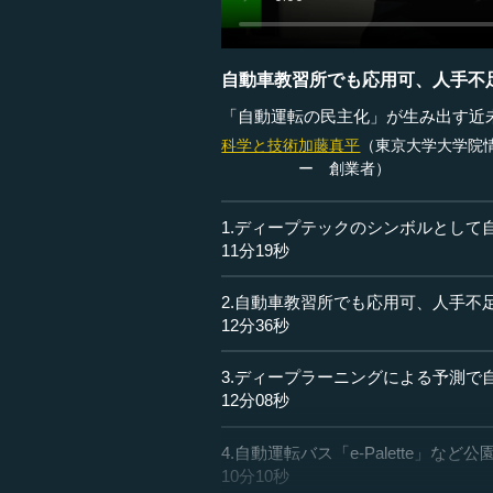
自動車教習所でも応用可、人手不
「自動運転の民主化」が生み出す近
科学と技術
加藤真平
（東京大学大学院
ー 創業者）
1.ディープテックのシンボルとして
11分19秒
2.自動車教習所でも応用可、人手不
12分36秒
3.ディープラーニングによる予測で
12分08秒
4.自動運転バス「e-Palette」な
10分10秒