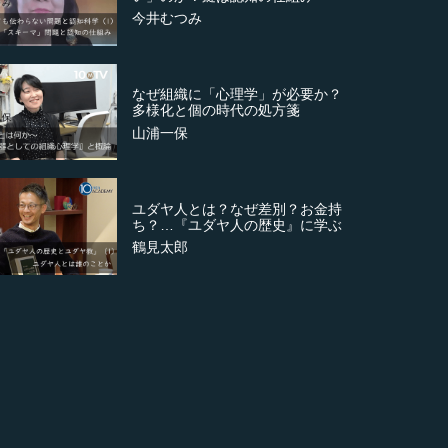
今井むつみ
なぜ組織に「心理学」が必要か？
多様化と個の時代の処方箋
山浦一保
ユダヤ人とは？なぜ差別？お金持
ち？…『ユダヤ人の歴史』に学ぶ
鶴見太郎