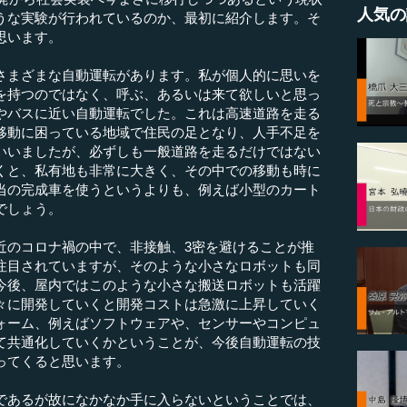
人気の
うな実験が行われているのか、最初に紹介します。そ
思います。
まざまな自動運転があります。私が個人的に思いを
を持つのではなく、呼ぶ、あるいは来て欲しいと思っ
やバスに近い自動運転でした。これは高速道路を走る
移動に困っている地域で住民の足となり、人手不足を
いいましたが、必ずしも一般道路を走るだけではない
くと、私有地も非常に大きく、その中での移動も時に
当の完成車を使うというよりも、例えば小型のカート
でしょう。
のコロナ禍の中で、非接触、3密を避けることが推
注目されていますが、そのような小さなロボットも同
今後、屋内ではこのような小さな搬送ロボットも活躍
々に開発していくと開発コストは急激に上昇していく
ォーム、例えばソフトウェアや、センサーやコンピュ
て共通化していくかということが、今後自動運転の技
ってくると思います。
あるが故になかなか手に入らないということでは、