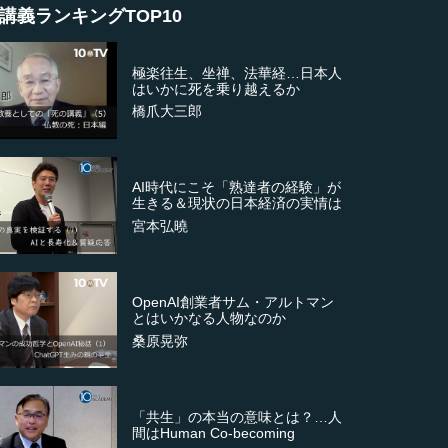
講義ランキングTOP10
極楽往生、坐禅、法華経…日本人
はいかに死を乗り越えるか
橋爪大三郎
AI時代にこそ「熟達者の経験」が
生きる＆現状の日本経済の実情は
宮本弘曉
OpenAI創業者サム・アルトマン
とはいかなる人物なのか
桑原晃弥
「共生」の本当の意味とは？…人
間はHuman Co-becoming