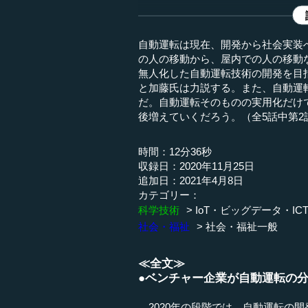
自動運転は現在、開発から社会実装
の人の移動から、屋内での人の移動
無人化した自動運転技術の開発を目
と加藤氏は力説する。また、自動運
だ。自動運転そのものの実用化だけ
後増えていくだろう。（全5話中第2
時間：12分36秒
収録日：2020年11月25日
追加日：2021年4月8日
カテゴリー：
科学技術
IoT・ビッグデータ・IC
社会・福祉
社会・福祉一般
≪全文≫
●ベンチャー企業が自動運転の
2020年の段階では、自動運転の