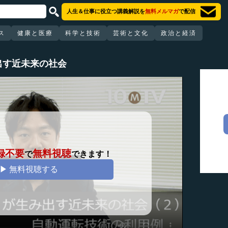
人生＆仕事に役立つ講義解説を
無料メルマガ
で配信
ス
健康と医療
科学と技術
芸術と文化
政治と経済
出す近未来の社会
録不要
無料視聴
で
できます！
▶ 無料視聴する