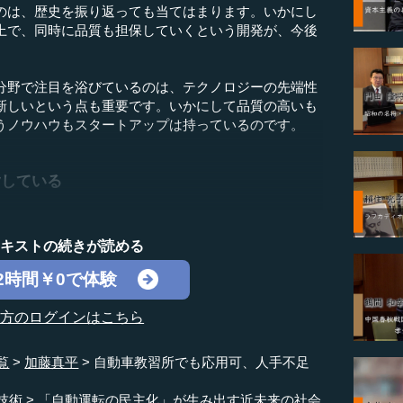
のは、歴史を振り返っても当てはまります。いかにし
上で、同時に品質も担保していくという開発が、今後
野で注目を浴びているのは、テクノロジーの先端性
新しいという点も重要です。いかにして品質の高いも
うノウハウもスタートアップは持っているのです。
指している
テキストの続きが読める
2時間￥0で体験
の方のログインはこちら
覧
加藤真平
自動車教習所でも応用可、人手不足
技術
「自動運転の民主化」が生み出す近未来の社会