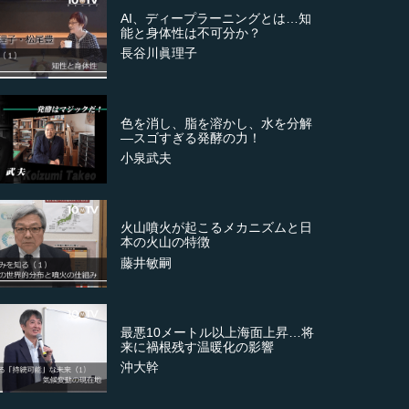
AI、ディープラーニングとは…知
能と身体性は不可分か？
長谷川眞理子
色を消し、脂を溶かし、水を分解
―スゴすぎる発酵の力！
小泉武夫
火山噴火が起こるメカニズムと日
本の火山の特徴
藤井敏嗣
最悪10メートル以上海面上昇…将
来に禍根残す温暖化の影響
沖大幹