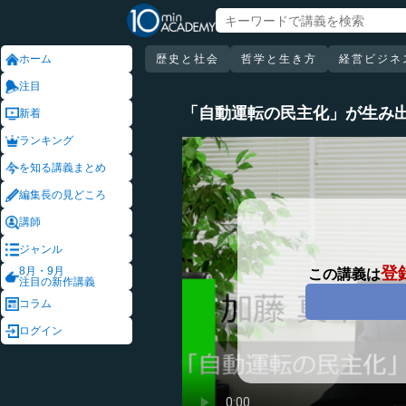
ホーム
歴史と社会
哲学と生き方
経営ビジネ
注目
「自動運転の民主化」が生み
新着
ランキング
を知る講義まとめ
編集長の見どころ
講師
ジャンル
登
8月・9月
この講義は
注目の新作講義
コラム
ログイン