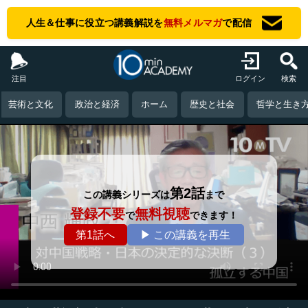
人生＆仕事に役立つ講義解説を
無料メルマガ
で配信
注目
ログイン
検索
芸術と文化
政治と経済
ホーム
歴史と社会
哲学と生き
第2話
この講義シリーズは
まで
登録不要
無料視聴
で
できます！
第1話へ
▶ この講義を再生