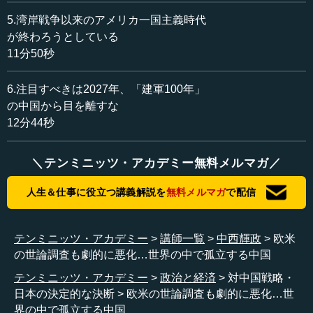
利な孤立状態に陥ろうとしていると読み取れると思いま
5.湾岸戦争以来のアメリカ一国主義時代
す。おそらく中国当局あるいは習近平指導部は、そのこと
が終わろうとしている
についてうすうすか、はっきりかは分かりませんが、気が
11分50秒
つき始めていると思うのです。
6.注目すべきは2027年、「建軍100年」
日本ではあまり報道されませんけれども、2020年という
の中国から目を離すな
年は欧米諸国、特にヨーロッパ諸国が決定的に反中国や中
12分44秒
国脅威論に固まった年になったわけです。これはもう、た
ぶん後戻りはしないと思います。
＼テンミニッツ・アカデミー無料メルマガ／
ここに、ある興味深い世論調査の結果があります。有名
人生＆仕事に役立つ講義解説を
無料メルマガ
で配信
な世論調査機関で、ピュー・リサーチ・センターというと
ころが2020年に欧米で行った世論調査です。その中で、例
えばイギリスで「中国は好ましくない国だ」と答える人の
テンミニッツ・アカデミー
講師一覧
中西輝政
欧米
割合が、2017年には37パーセントだったのが、2020年の夏
の世論調査も劇的に悪化…世界の中で孤立する中国
には74パーセントと、ちょうど倍増しているのです。
テンミニッツ・アカデミー
政治と経済
対中国戦略・
―― 倍増ですね。
日本の決定的な決断
欧米の世論調査も劇的に悪化…世
界の中で孤立する中国