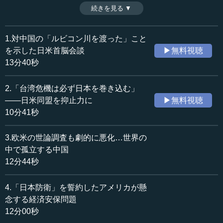
の対決姿勢をとることはきわめて危険だ。中国国内におい
続きを見る ▼
時間：12分44秒
ては、習近平政権批判が芽吹き始めた兆候が見られるとの
収録日：2021年4月23日
声も出ている。（全6話中第3話）
追加日：2021年6月2日
※インタビュアー：川上達史（テンミニッツTV編集長）
1.対中国の「ルビコン川を渡った」こと
カテゴリー：
を示した日米首脳会談
▶無料視聴
国際
国際一般
13分40秒
政治
外交
2.「台湾危機は必ず日本を巻き込む」
≪全文≫
――日米同盟を抑止力に
▶無料視聴
●世界の中で孤立しつつある中国の窮状
10分41秒
―― 今回の首脳会談ないし3月の「2プラス2」において、
3.欧米の世論調査も劇的に悪化…世界の
日本は覚悟を固めて旗幟を鮮明にしたということになりま
中で孤立する中国
すと、その後の展開が気になります。これはシミュレーシ
12分44秒
ョン的になるかもしれませんが、中国側はどういう動きを
してくるのか、あるいは中国側からみると、どういう手を
4.「日本防衛」を誓約したアメリカが懸
打つのが一番効果的だと思われますか。
念する経済安保問題
12分00秒
中西 日米の今回の首脳会談だけではなく、もう少しグロ
ーバルに世界中を見渡してみると、中国外交は今、大変不