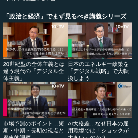
中西 ええ。これはイギリスだけではありません。アメリ
カも同じで、17年には47パーセントのアメリカ人が「中国
「政治と経済」でまず見るべき講義シリーズ
は好ましくない」と思っていたのが、3年後には73パーセン
トがそう思うようになった。ドイツでは53パーセントが71
パーセントに、スウェーデンでは49パーセントが85パーセ
ントになった。
―― また、これもすごいですね。
20世紀型の全体主義とは
日本のエネルギー政策を
中西 カナダ人は40パーセントが73パーセントになった。
違う現代の「デジタル全
「デジタル戦略」で大転
ちなみにオーストラリア人は、2017年は32パーセントだっ
体主義」
換しよう
たのが、2020年には実に81パーセントと大幅に増えてしま
った。これは「大きな」という言葉ではちょっとカバーで
きないほど、画期的な地殻変動です。中国に対して、ヨー
ロッパ諸国やカナダ、オーストラリア、アメリカといった
国々が、ここまで態度を変えたということは、歴史的に見
て、日本としてもやはり大いに注目すべきことなのです。
市場予測のポイント…短
AI大格差…なぜ日本の雇
期・中期・長期の視点と
用環境では「ショックが
歴史的洞察
大きい」のか？