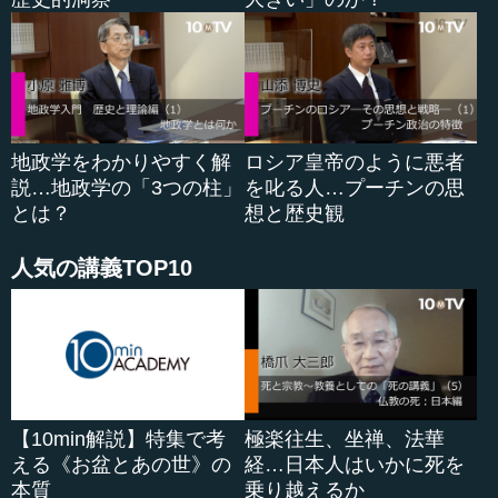
●戦狼外交によって孤立を深める中国
中西 日本は同じ文脈では語れませんけれども、私はいず
れにしても、こ...
地政学をわかりやすく解
ロシア皇帝のように悪者
説…地政学の「3つの柱」
を叱る人…プーチンの思
とは？
想と歴史観
人気の講義TOP10
【10min解説】特集で考
極楽往生、坐禅、法華
える《お盆とあの世》の
経…日本人はいかに死を
本質
乗り越えるか