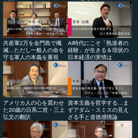
共産軍2万を金門島で殲
AI時代にこそ「熟達者の
滅…ただし一般人の命を
経験」が生きる＆現状の
守る軍人の本義を重視
日本経済の実情は
アメリカ人の心を震わせ
資本主義を哲学する…ま
た20歳の日系二世・三上
ずアダム・スミスの見え
弘文の翻訳
ざる手と道徳感情論