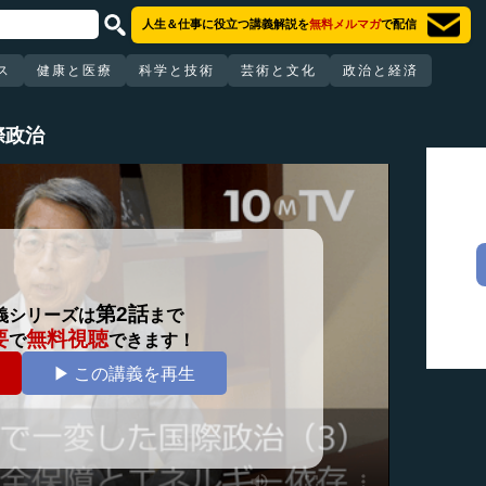
人生＆仕事に役立つ講義解説を
無料メルマガ
で配信
ス
健康と医療
科学と技術
芸術と文化
政治と経済
際政治
第2話
義シリーズは
まで
要
無料視聴
で
できます！
▶ この講義を再生