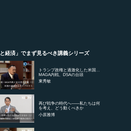
と経済」でまず見るべき講義シリーズ
トランプ政権と過激化した米国…
MAGA内戦、DSAの台頭
東秀敏
再び戦争の時代へ――私たちは何
を考え、どう動くべきか
小原雅博