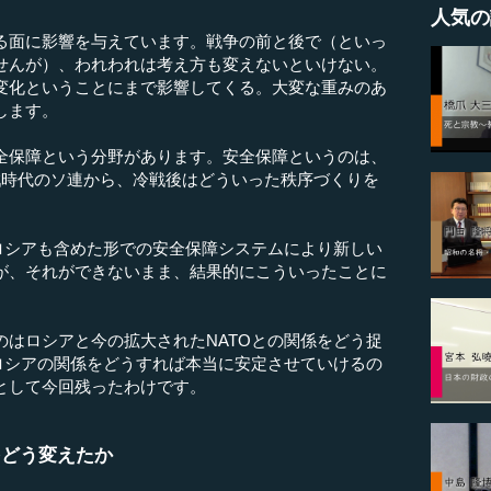
人気の
る面に影響を与えています。戦争の前と後で（といっ
せんが）、われわれは考え方も変えないといけない。
変化ということにまで影響してくる。大変な重みのあ
します。
保障という分野があります。安全保障というのは、
戦時代のソ連から、冷戦後はどういった秩序づくりを
ロシアも含めた形での安全保障システムにより新しい
が、それができないまま、結果的にこういったことに
はロシアと今の拡大されたNATOとの関係をどう捉
とロシアの関係をどうすれば本当に安定させていけるの
として今回残ったわけです。
をどう変えたか