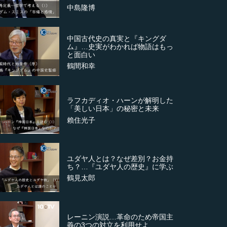
中島隆博
中国古代史の真実と『キングダ
ム』…史実がわかれば物語はもっ
と面白い
鶴間和幸
ラフカディオ・ハーンが解明した
「美しい日本」の秘密と未来
賴住光子
ユダヤ人とは？なぜ差別？お金持
ち？…『ユダヤ人の歴史』に学ぶ
鶴見太郎
レーニン演説…革命のため帝国主
義の3つの対立を利用せよ