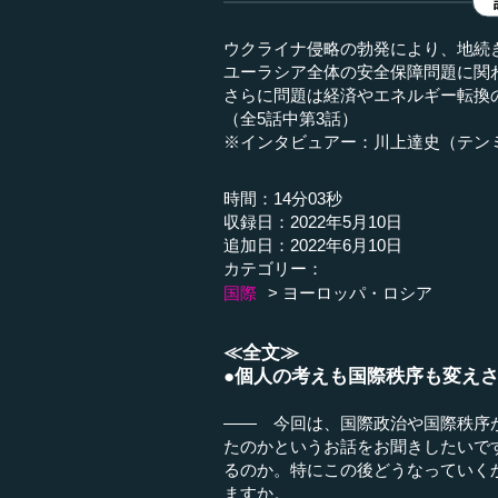
ウクライナ侵略の勃発により、地続
ユーラシア全体の安全保障問題に関
さらに問題は経済やエネルギー転換
（全5話中第3話）
※インタビュアー：川上達史（テン
時間：14分03秒
収録日：2022年5月10日
追加日：2022年6月10日
カテゴリー：
国際
ヨーロッパ・ロシア
≪全文≫
●個人の考えも国際秩序も変え
―― 今回は、国際政治や国際秩序
たのかというお話をお聞きしたいで
るのか。特にこの後どうなっていく
ますか。