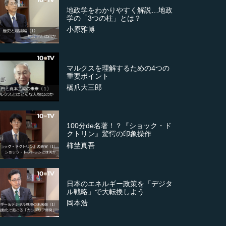
地政学をわかりやすく解説…地政
学の「3つの柱」とは？
小原雅博
マルクスを理解するための4つの
重要ポイント
橋爪大三郎
100分de名著！？『ショック・ド
クトリン』驚愕の印象操作
柿埜真吾
日本のエネルギー政策を「デジタ
ル戦略」で大転換しよう
岡本浩