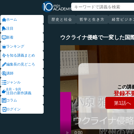
ホーム
歴史と社会
哲学と生き方
経営ビジネ
注目
ウクライナ侵略で一変した国
新着
ランキング
を知る講義まとめ
編集長の見どころ
講師
ジャンル
この講
8月・9月
登録不
注目の新作講義
コラム
第1話へ
ログイン