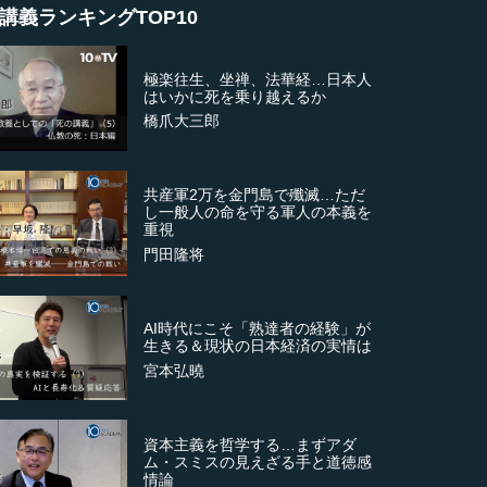
講義ランキングTOP10
極楽往生、坐禅、法華経…日本人
はいかに死を乗り越えるか
橋爪大三郎
共産軍2万を金門島で殲滅…ただ
し一般人の命を守る軍人の本義を
重視
門田隆将
AI時代にこそ「熟達者の経験」が
生きる＆現状の日本経済の実情は
宮本弘曉
資本主義を哲学する…まずアダ
ム・スミスの見えざる手と道徳感
情論