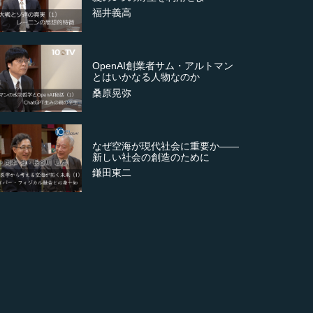
福井義高
OpenAI創業者サム・アルトマン
とはいかなる人物なのか
桑原晃弥
なぜ空海が現代社会に重要か――
新しい社会の創造のために
鎌田東二