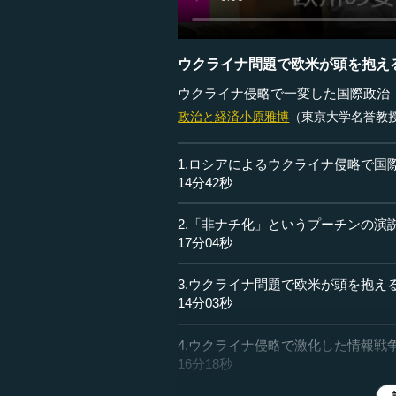
ウクライナ問題で欧米が頭を抱え
ウクライナ侵略で一変した国際政治
政治と経済
小原雅博
（東京大学名誉教
1.ロシアによるウクライナ侵略で国
14分42秒
2.「非ナチ化」というプーチンの演
17分04秒
3.ウクライナ問題で欧米が頭を抱え
14分03秒
4.ウクライナ侵略で激化した情報戦
16分18秒