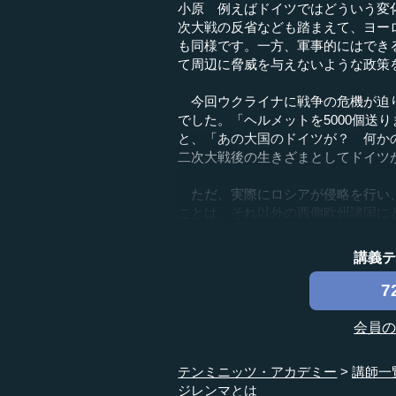
小原 例えばドイツではどういう変
次大戦の反省なども踏まえて、ヨー
も同様です。一方、軍事的にはでき
て周辺に脅威を与えないような政策
今回ウクライナに戦争の危機が迫り
でした。「ヘルメットを5000個送
と、「あの大国のドイツが？ 何か
二次大戦後の生きざまとしてドイツ
ただ、実際にロシアが侵略を行い、
ことは、それ以外の西側欧州諸国にと
講義
7
会員
テンミニッツ・アカデミー
講師一
ジレンマとは