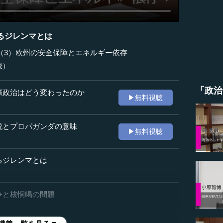
るジレンマとは
（3）欧州の安全保障とエネルギー依存
授）
「政治
際政治はどう変わったのか
▶無料視聴
説とプロパガンダの意味
▶無料視聴
るジレンマとは
争と核恫喝の問題