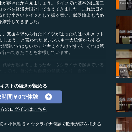
化が起きたかを見ましょう。ドイツでは基本的に第二
ロッパを経済大国として支えてきました。これは日本
るだけ小さいドイツとして振る舞い、武器輸出も含め
を維持してきました。
、支援を求められたドイツが送ったのはヘルメット
りましょう」と言われたゼレンスキー大統領からする
の間違いではないか」と考えるわけですが、それは第
が行ってきたことを象徴しています。
戦争が起きてしまった今、ウクライナで起きている
っては、自分たち自身の脅威であり、自分...
テキストの続きが読める
2時間￥0で体験
の方のログインはこちら
覧
小原雅博
ウクライナ問題で欧米が頭を抱える