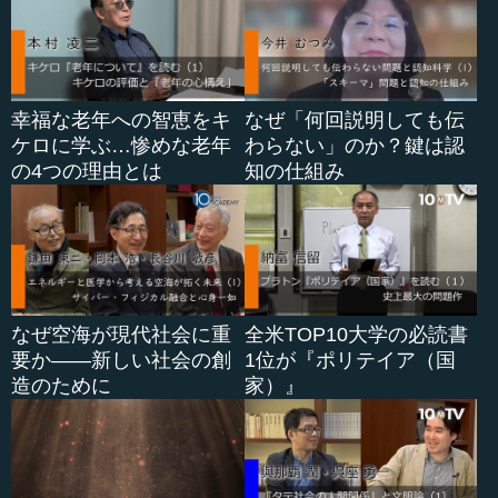
もであるアポロン、現在のギリシアの首都アテネの名前に
もなっている兄弟の神々（アテナ）もよく知られていま
す。問題は、ゼウスになるまでの神々の闘争の世界がある
ことです。
幸福な老年への智恵をキ
なぜ「何回説明しても伝
―― そこはあまり知られていませんね。
ケロに学ぶ…惨めな老年
わらない」のか？鍵は認
の4つの理由とは
知の仕組み
鎌田 そこは結構複雑なのですが、少なくともゼウスは
神々の中で第三世代になるので、それ以前の第一世代、第
二世代といった神々の支配の段階があるわけですね。そし
て、ゼウスの時代になって、いわゆる神権を確立してオリ
ュンポス十二神の座を保った。こういう大きなあらすじに
なっていくのです。
なぜ空海が現代社会に重
全米TOP10大学の必読書
要か――新しい社会の創
1位が『ポリテイア（国
ギリシア神話を「ゼウス以前」「ゼウス以後」の大きく2
造のために
家）』
つに分けるとすると、「ゼウス以前」に神々の中で神権を
担ったのは、ウラノスという神とクロノスという神です。
―― ウラノスが第一世代に当たるのですか。