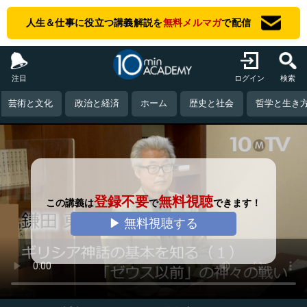
人生＆仕事に役立つ講義解説を
無料メルマガ
で配信
注目
ログイン
検索
芸術と文化
政治と経済
ホーム
歴史と社会
哲学と生き
登録不要
無料視聴
この講義は
で
できます！
▶ 無料視聴する