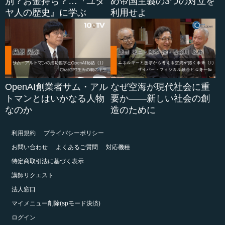
別？お金持ち？…『ユダ
め帝国主義の3つの対立を
ヤ人の歴史』に学ぶ
利用せよ
OpenAI創業者サム・アル
なぜ空海が現代社会に重
トマンとはいかなる人物
要か――新しい社会の創
なのか
造のために
利用規約
プライバシーポリシー
お問い合わせ
よくあるご質問
対応機種
特定商取引法に基づく表示
講師リクエスト
法人窓口
マイメニュー削除(spモード決済)
ログイン