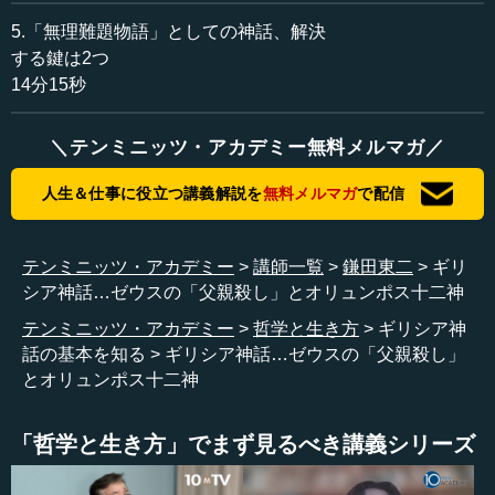
鎌田 戦争は世界各地で起こっていますが、ギリシアの
5.「無理難題物語」としての神話、解決
神々の物語も戦争の物語、戦いの物語です。
する鍵は2つ
14分15秒
―― 神話は、「戦い」とは切っても切れないということ
ですね。
＼テンミニッツ・アカデミー無料メルマガ／
鎌田 神々には戦いによって世界を創造するといいます
人生＆仕事に役立つ講義解説を
無料メルマガ
で配信
か、世界を展開させるという側面があります。神々の政権
交代（神権交代）が次から次へと展開されながら世界が回
っていく、つまり次の段階へ突き進んでいる、といった具
テンミニッツ・アカデミー
講師一覧
鎌田東二
ギリ
合に語られているのです。
シア神話…ゼウスの「父親殺し」とオリュンポス十二神
テンミニッツ・アカデミー
哲学と生き方
ギリシア神
ところで一般的にギリシア神話というと、どの神様が有
話の基本を知る
ギリシア神話…ゼウスの「父親殺し」
名でしょうか。
とオリュンポス十二神
―― 一般的に最初に名前が出てくるのはゼウスですよ
ね。
「哲学と生き方」でまず見るべき講義シリーズ
鎌田 ゼウスは多くの人が知っていますね。ゼウスの子ど