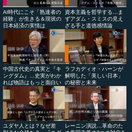
AI時代にこそ「熟達者の
資本主義を哲学する…ま
経験」が生きる＆現状の
ずアダム・スミスの見え
日本経済の実情は
ざる手と道徳感情論
中国古代史の真実と『キ
ラフカディオ・ハーンが
ングダム』…史実がわか
解明した「美しい日本」
れば物語はもっと面白い
の秘密と未来
ユダヤ人とは？なぜ差
レーニン演説…革命のた