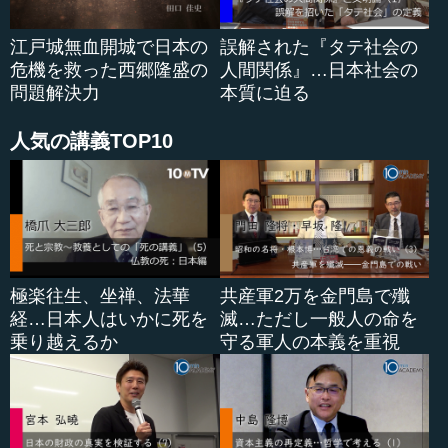
鎌田 そうなります。そのウラノスができるのもまた、そ
江戸城無血開城で日本の
誤解された『タテ社会の
れほど簡単ではありません。ウラノスという神の性格（キ
危機を救った西郷隆盛の
人間関係』…日本社会の
ャラクター）は天空神で、不死なる神々の基盤を確固たる
問題解決力
本質に迫る
ものにしたという役割と意味が与えられています。そのウ
ラノスを生むのはガイアという女神です。だから、ウラノ
スの前には母ガイアがいたということになります。
人気の講義TOP10
―― よく地球をガイアといったりしますが、ガイアとは
大地といった意味...
極楽往生、坐禅、法華
共産軍2万を金門島で殲
経…日本人はいかに死を
滅…ただし一般人の命を
乗り越えるか
守る軍人の本義を重視