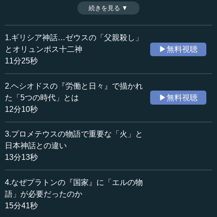
ある。ここではギリシア神話をゼウス以前と以後に分け、
続きを見る ▼
時間：11分25秒
ゼウス以前のギリシア神話のあらましを解説する。（全5話
収録日：2022年3月29日
中1話）
追加日：2022年8月18日
※インタビュアー：川上達史（テンミニッツTV編集長）
1.ギリシア神話…ゼウスの「父親殺し」
カテゴリー：
とオリュンポス十二神
▶無料視聴
歴史・民族
歴史・民族一般
11分25秒
文化・芸術
異文化理解
2.ヘシオドスの『労働と日々』で描かれ
≪全文≫
た「5つの時代」とは
▶無料視聴
●「ゼウス以前」と「ゼウス以後」
12分10秒
―― 皆さま、こんにちは。本日は鎌田東二先生に、ギリ
3.プロメテウスの物語で重要な「火」と
シア神話のあらましについてお話を伺いたいと思います。
日本神話との違い
先生、どうぞよろしくお願いいたします。
13分13秒
鎌田 よろしくお願いします。
4.なぜプラトンの『国家』に「エルの物
語」が必要だったのか
―― まずギリシア神話の総括的なあらすじですが、おお
15分41秒
よそどのような構造になっているのでしょうか。