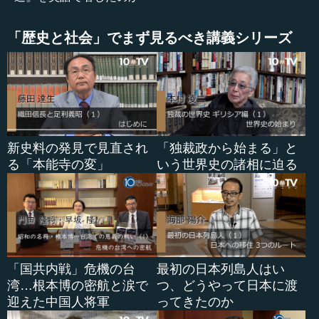
は、どうせボロが出てくる。長い時間をかけてよりよいも
のをつくっていくには、ごまかさない誠実さが必要だとい
「歴史と社会」でまず見るべき講義シリーズ
うことです。
●誠実さの源、「父祖の遺風」と「武士道」
本村 その誠実さはどこでできてきたものかと考えたとき
に、ローマ人においては「モス・マイオルム（mos
新史料の発見で見直され
「独裁政から始まる」と
maiorum）」であり、日本人においては「武士道」ではな
る「本能寺の変」
いう世界史の諸相に迫る
いか。日本人は、キリスト教的な意味での共通の宗教を持
っているわけではありません。武士道というと、『葉隠』
とかいろいろな強面の武士道もありますが、私が思うの
は、新渡戸稲造が書いた『武士道』でした。
新渡戸がそれを書いた経緯として、幕末から明治維新の
「国共内戦」危機の台
最初の日本列島人はい
頃、たくさんの日本人が欧米を訪れていますよね（新渡戸
湾…根本博の密航と涙で
つ、どうやって日本に渡
は文久2（1862）年の幕末生まれですが、実際に訪れたの
迎えた中国人将軍
ってきたのか
はそれよりももっと後になります）。そ...