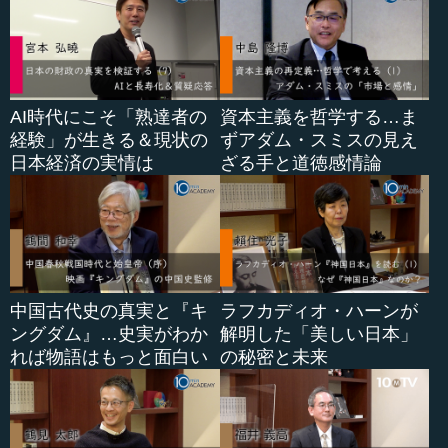
AI時代にこそ「熟達者の
資本主義を哲学する…ま
経験」が生きる＆現状の
ずアダム・スミスの見え
日本経済の実情は
ざる手と道徳感情論
中国古代史の真実と『キ
ラフカディオ・ハーンが
ングダム』…史実がわか
解明した「美しい日本」
れば物語はもっと面白い
の秘密と未来