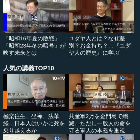
『昭和16年夏の敗戦』
ユダヤ人とは？なぜ差
『昭和23年冬の暗号』が
別？お金持ち？…『ユダ
映す未来とは
ヤ人の歴史』に学ぶ
人気の講義TOP10
極楽往生、坐禅、法華
共産軍2万を金門島で殲
経…日本人はいかに死を
滅…ただし一般人の命を
乗り越えるか
守る軍人の本義を重視