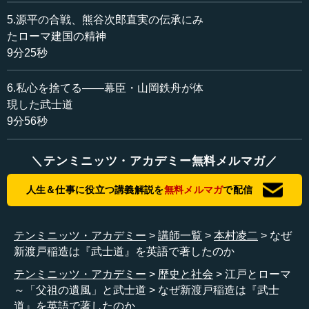
5.源平の合戦、熊谷次郎直実の伝承にみ
本村 ええ。前にも言ったと思いますが、日本人とローマ
たローマ建国の精神
人は意外に似ているところがあります。日本人はよくオリ
9分25秒
ジナリティがないと批判されますが、実はローマ人も同じ
ようなところがあります。ところがローマ人も、一旦自分
6.私心を捨てる――幕臣・山岡鉄舟が体
たちが習得したものを磨き上げていく能力を持っていま
現した武士道
す。日本人にも確かにそういうところがあるでしょう。
9分56秒
皆さんには信じられないでしょうが、かつて戦後すぐの
時期には、例えばアメリカに渡った「Made in Japan」が粗
＼テンミニッツ・アカデミー無料メルマガ／
悪品の代表のようにいわれました。世界中でそのような評
価を受けていた日本製品が、今ではまったくそうではなく
人生＆仕事に役立つ講義解説を
無料メルマガ
で配信
なっています。一旦習得したものをソフィスティケートし
ていく能力には、非常に優れたものがあるわけです。
テンミニッツ・アカデミー
講師一覧
本村凌二
なぜ
新渡戸稲造は『武士道』を英語で著したのか
その背景には、やはり一種の「人間としての誠実さ」と
いうものがあると思います。物事をソフィスティケートし
テンミニッツ・アカデミー
歴史と社会
江戸とローマ
ていくには、ごまかさないという資質が大事です。よりよ
～「父祖の遺風」と武士道
なぜ新渡戸稲造は『武士
くしていくような振りをして本当はごまかしているので
道』を英語で著したのか