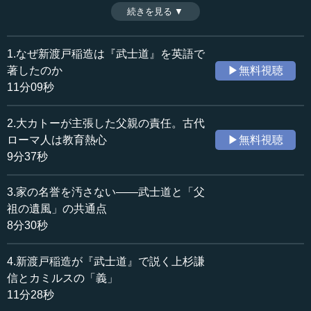
実さが不可欠だった。実はローマにも共通する誠実さの
続きを見る ▼
時間：11分09秒
源、ローマでは父祖の遺風、江戸では武士道だったのでは
収録日：2021年7月16日
ないだろうか。（全6話中第1話）
追加日：2022年11月12日
※インタビュアー：川上達史（テンミニッツTV編集長）
1.なぜ新渡戸稲造は『武士道』を英語で
カテゴリー：
著したのか
▶無料視聴
歴史・民族
歴史・民族一般
11分09秒
≪全文≫
2.大カトーが主張した父親の責任。古代
●ソフィスティケートのために必要な誠実さとは
ローマ人は教育熱心
▶無料視聴
9分37秒
―― 皆様、こんにちは。本日は本村凌二先生の「江戸と
ローマ」の講義で「父祖の遺風と武士道」というテーマで
3.家の名誉を汚さない――武士道と「父
お話をいただきます。どうぞよろしくお願いいたします。
祖の遺風」の共通点
8分30秒
本村 どうも。
4.新渡戸稲造が『武士道』で説く上杉謙
―― 今回、「父祖の遺風」については、本村先生の『テ
ンミニッツTV』講義でこれまでもいろいろご言及いただい
信とカミルスの「義」
ています。やはりこれが武士道的な伝統との共通性が非常
11分28秒
にあるということでしょうか。