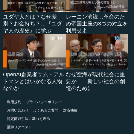
ユダヤ人とは？なぜ差
レーニン演説…革命のた
別？お金持ち？…『ユダ
め帝国主義の3つの対立を
ヤ人の歴史』に学ぶ
利用せよ
OpenAI創業者サム・アル
なぜ空海が現代社会に重
トマンとはいかなる人物
要か――新しい社会の創
なのか
造のために
利用規約
プライバシーポリシー
お問い合わせ
よくあるご質問
対応機種
特定商取引法に基づく表示
講師リクエスト