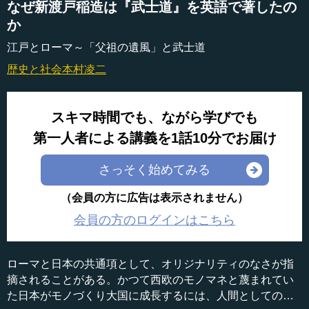
なぜ新渡戸稲造は『武士道』を英語で著したの
か
江戸とローマ～「父祖の遺風」と武士道
歴史と社会
本村凌二
スキマ時間でも、ながら学びでも
第一人者による講義を1話10分でお届け
さっそく始めてみる
（会員の方に広告は表示されません）
会員の方のログインはこちら
ローマと日本の共通項として、オリジナリティのなさが指
摘されることがある。かつて西欧のモノマネと蔑まれてい
た日本がモノづくり大国に成長するには、人間としての誠