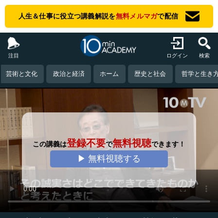
人生＆仕事に役立つ講義解説を
無料メルマガ
で配信
注目
ログイン
検索
芸術と文化
政治と経済
ホーム
歴史と社会
哲学と生き
登録不要
無料視聴
この講義は
で
できます！
▶ 無料視聴する