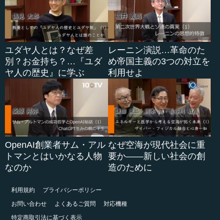
ユダヤ人とは？なぜ差
レーニン演説…革命のた
別？お金持ち？…『ユダ
め帝国主義の3つの対立を
ヤ人の歴史』に学ぶ
利用せよ
OpenAI創業者サム・アル
なぜ空海が現代社会に重
トマンとはいかなる人物
要か――新しい社会の創
なのか
造のために
利用規約
プライバシーポリシー
お問い合わせ
よくあるご質問
対応機種
特定商取引法に基づく表示