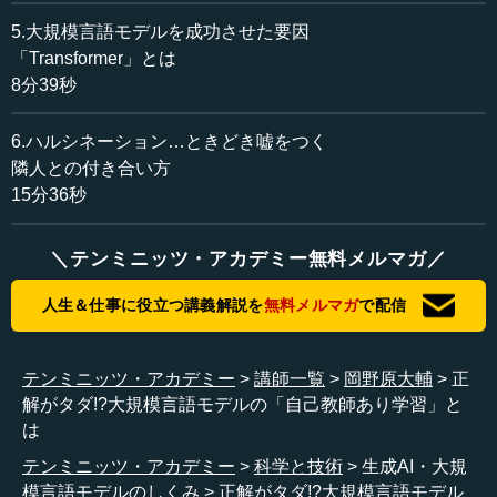
岡野原 大規模言語モデルの「言語モデル」という部分に
関して、まず説明させていただきます。
5.大規模言語モデルを成功させた要因
「Transformer」とは
言語モデル（ランゲージモデル）というのは、今の大規
8分39秒
模言語モデルがこれだけブームになるよりずっと前からあ
る分野です。それこそ、情報理論を発明して、今のコンピ
6.ハルシネーション…ときどき嘘をつく
ュータの礎をつくったシャノンという有名な研究者が1940
隣人との付き合い方
年代に出したいちばん最初の情報理論の論文にも、その言
15分36秒
語モデルの原型が出ています。
この言語モデルでは、今のような文章を丸ごと生成する
＼テンミニッツ・アカデミー無料メルマガ／
のは難しいので、1単語ずつ順番に生成していきます。まず
人生＆仕事に役立つ講義解説を
無料メルマガ
で配信
最初に、いろいろあり得る単語の候補の中で「私」という
のが出る確率を出すようなモデルを用意します。
テンミニッツ・アカデミー
講師一覧
岡野原大輔
正
例えば、「私」というのはありとあらゆる単語の中で
解がタダ!?大規模言語モデルの「自己教師あり学習」と
0.005の確率で出現する（とする）。いちばん出やすいの
は
は、例えば「東京」とか、もっと別の単語かもしれないで
すけれど、たまたまサイコロを振ったら「私」が出る確率
テンミニッツ・アカデミー
科学と技術
生成AI・大規
が0.005と設定します。次に、「私」の次に何の単語が出や
模言語モデルのしくみ
正解がタダ!?大規模言語モデル