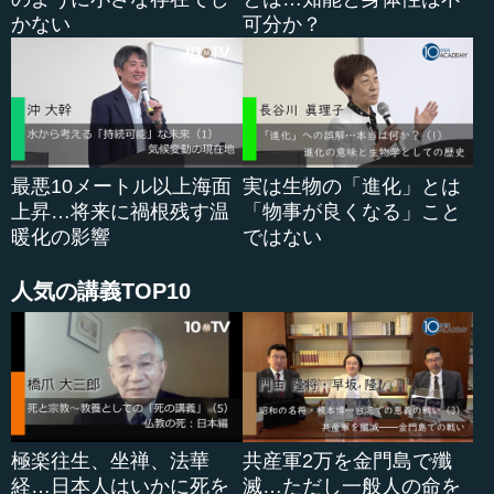
かない
可分か？
最悪10メートル以上海面
実は生物の「進化」とは
上昇…将来に禍根残す温
「物事が良くなる」こと
暖化の影響
ではない
人気の講義TOP10
極楽往生、坐禅、法華
共産軍2万を金門島で殲
経…日本人はいかに死を
滅…ただし一般人の命を