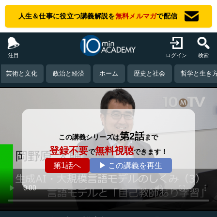
人生＆仕事に役立つ講義解説を
無料メルマガ
で配信
注目
ログイン
検索
芸術と文化
政治と経済
ホーム
歴史と社会
哲学と生き
第2話
この講義シリーズは
まで
登録不要
無料視聴
で
できます！
第1話へ
▶ この講義を再生