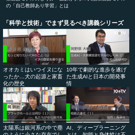
すいかという確率を用意します。例えば「は」が0.02（の
の「自己教師あり学習」とは
確率で）出る（とする）。
「科学と技術」でまず見るべき講義シリーズ
こういうふうに、何か文字列を生成しよう、確率を与え
ようという場合に、まず1単語目がどういう確率で出るか。
次に、1単語目に決めたものの次の2単語目に何が出やすい
かということで決める。3単語目は、1単語目と2単語目の次
に何が出やすいのかということを決める。こういう形で、
単語列というものに対して、これがサイコロを振ったらど
れくらいの確率で出るのかということを出せるようなモデ
オオカミはいつイヌにな
10年で劇的な進歩を遂げ
ルが、言語モデルになっています。
ったか…犬の起源と家畜
た生成AIと日本の開発事
化の歴史
情
―― そうすると、その先ほどから意味の部分の話をして
いますけれど、（むしろ）意味というよりは、確率でどれ
が確からしいかというところで並べ替えていくということ
ですね。
岡野原 そうです。まさに今、非常に重要なところを話し
太陽系は銀河系の中で塵
AI、ディープラーニング
てもらいました。人間ですとどうしても、こういう...
のように小さな存在でし
とは…知能と身体性は不