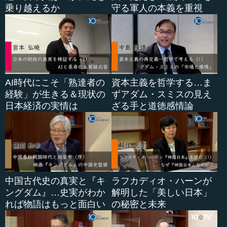
乗り越えるか
守る軍人の本義を重視
AI時代にこそ「熟達者の
資本主義を哲学する…ま
経験」が生きる＆現状の
ずアダム・スミスの見え
日本経済の実情は
ざる手と道徳感情論
中国古代史の真実と『キ
ラフカディオ・ハーンが
ングダム』…史実がわか
解明した「美しい日本」
れば物語はもっと面白い
の秘密と未来