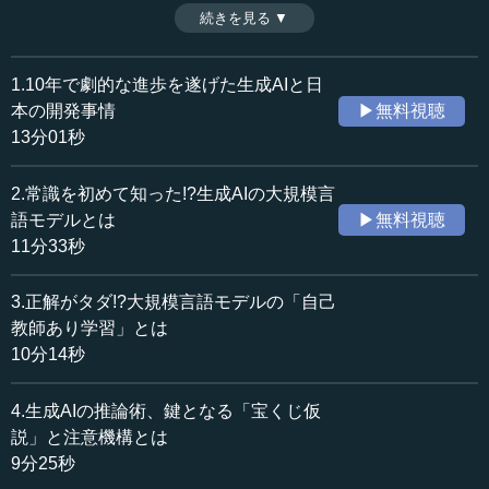
にその仕組みを解説しながら、大規模言語モデルの画期性
続きを見る ▼
時間：10分14秒
を解き明かす。キーワードは「自己教師あり学習」だ。
収録日：2024年4月16日
（全6話中第3話）
追加日：2024年7月23日
※インタビュアー：川上達史（テンミニッツTV編集長）
1.10年で劇的な進歩を遂げた生成AIと日
カテゴリー：
本の開発事情
▶無料視聴
科学技術
AI・VR・ロボティクス
13分01秒
≪全文≫
2.常識を初めて知った!?生成AIの大規模言
●単語の出現確率から文章を生成した初期の言語モデ
語モデルとは
▶無料視聴
ル
11分33秒
―― そういう話になってくると、ますます、どうやって
3.正解がタダ!?大規模言語モデルの「自己
そういう能力をいわゆるAIが身につけていくのかというと
教師あり学習」とは
ころを、まず知った上でないと判断が難しいと思うのです
10分14秒
が、早速その話に入っていきたいと思います。
4.生成AIの推論術、鍵となる「宝くじ仮
まず挙げていただいた言語モデルというところですね。
説」と注意機構とは
これはどういうことになりますでしょうか。
9分25秒