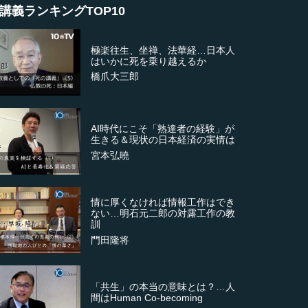
講義ランキングTOP10
極楽往生、坐禅、法華経…日本人
はいかに死を乗り越えるか
橋爪大三郎
AI時代にこそ「熟達者の経験」が
生きる＆現状の日本経済の実情は
宮本弘曉
情に厚くなければ情報工作はでき
ない…明石元二郎の対露工作の教
訓
門田隆将
「共生」の本当の意味とは？…人
間はHuman Co-becoming