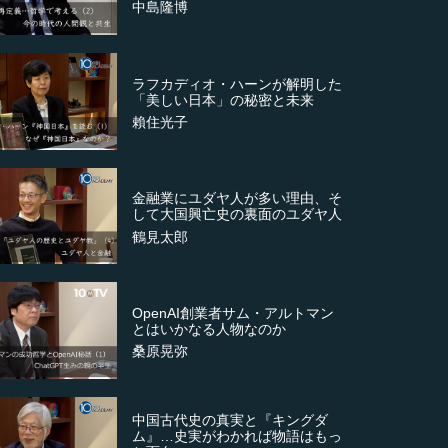
中島隆博
ラフカディオ・ハーンが解明した
「美しい日本」の秘密と未来
賴住光子
金融業にユダヤ人が多い理由、そ
して大国興亡史の裏面のユダヤ人
鶴見太郎
OpenAI創業者サム・アルトマン
とはいかなる人物なのか
桑原晃弥
中国古代史の真実と『キングダ
ム』…史実がわかれば物語はもっ