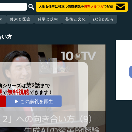
人生＆仕事に役立つ講義解説を
無料メルマガ
で配信
ス
健康と医療
科学と技術
芸術と文化
政治と経済
合い方
第2話
義シリーズは
まで
要
無料視聴
で
できます！
▶ この講義を再生