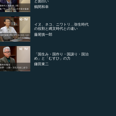
と面白い
鶴間和幸
イヌ、ネコ、ニワトリ…弥生時代
の役割と縄文時代との違い
藤尾慎一郎
「国生み・国作り・国譲り・国治
め」と「むすひ」の力
鎌田東二