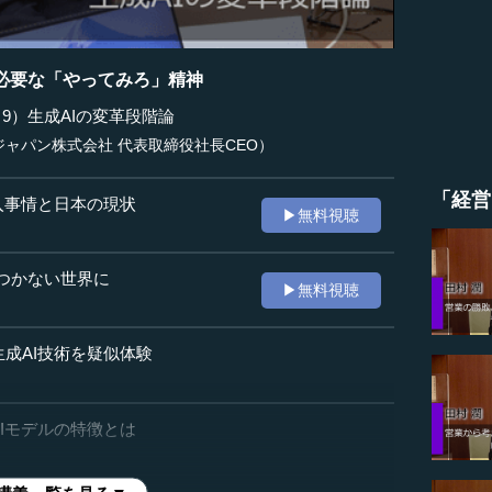
に必要な「やってみろ」精神
（9）生成AIの変革段階論
ャパン株式会社 代表取締役社長CEO）
「経営
導入事情と日本の現状
▶無料視聴
想像がつかない世界に
▶無料視聴
生成AI技術を疑似体験
のAIモデルの特徴とは