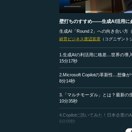
壁打ちのすすめ――生成AI活用
生成AI「Round 2」への向き合い方
経営ビジネス
渡辺宣彦
（コグニザントジ
1.生成AIの利活用に格差…世界の
15分17秒
2.Microsoft Copilotの革新性…
8分14秒
3.「マルチモーダル」とは？最新の
10分35秒
4.Copilotに訊いてみた！日本企業
6分09秒