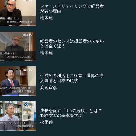
ファーストリテイリングで経営者
が育つ理由
楠木建
経営者のセンスは担当者のスキル
とは全く違う
楠木建
生成AIの利活用に格差…世界の導
入事情と日本の現状
渡辺宣彦
成長を促す「3つの経験」とは？
経験学習の基本を学ぶ
松尾睦