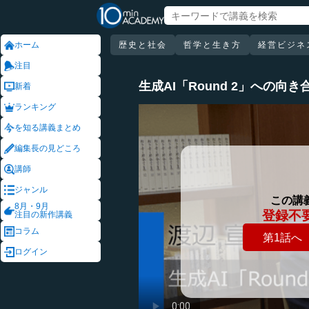
ホーム
歴史と社会
哲学と生き方
経営ビジネ
注目
生成AI「Round 2」への向き
新着
ランキング
を知る講義まとめ
編集長の見どころ
講師
ジャンル
この講
8月・9月
登録不
注目の新作講義
コラム
第1話へ
ログイン