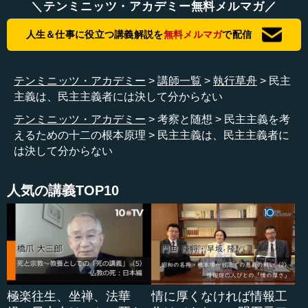
＼テンミニッツ・アカデミー無料メルマガ／
います。
人生＆仕事に役立つ講義解説を
無料メルマガ
で配信
それを現代...
テンミニッツ・アカデミー
講師一覧
執行草舟
民主
主義は、民主主義者には決して分からない
テンミニッツ・アカデミー
考察と随想
民主主義を考
えるための十二の根本原理
民主主義は、民主主義者に
は決して分からない
人気の講義TOP10
極楽往生、坐禅、法華
情に厚くなければ情報工