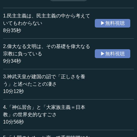
た民主主義とも違うものだが、現代人はそれを民主主義と
収録日：2025年1月16日
思い込んでいる。だから、今の民主主義は一切捨てて、民
追加日：2025年6月6日
主主義以外の思想をもう一回勉強して、歴史に則った新し
1.民主主義は、民主主義の中から考えて
カテゴリー：
い民主主義を全員が作らなければダメということである。
いてもわからない
▶無料視聴
哲学・思想
思想・随想
（全13話中第13話）
8分35秒
≪全文≫
2.偉大なる文明は、その基礎を偉大なる
●歴史を勉強して、もう一回考え直さなければダメ
宗教に負っている
▶無料視聴
9分34秒
―― 執行先生、まことにありがとうございます。「民主
主義を考えるための根本原理」ということでお話しいただ
3.神武天皇が建国の詔で「正しさを養
く中、思い出したのが「テンミニッツTV」で橋爪大三郎先
う」と述べたことの凄さ
生にお話しいただいたアメリカの民主主義についての講義
10分12秒
です。
4.「神仏習合」と「大家族主義＝日本
アメリカでなぜ自由が大事なのか。なぜ法の支配が大事
なのか。要は先生がこの講義でご説明いただいた、アメリ
教」の世界史的なすごさ
カには非常に熱心なピューリタン、プロテスタントの方が
10分56秒
来て、地区ごとにみんな「ここはこのプロテスタントを信
じています」「ここはまた違うものを信じています」と全