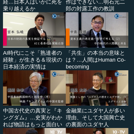
経…日本人はいかに死を
作はできない…明石元二
乗り越えるか
郎の対露工作の教訓
AI時代にこそ「熟達者の
「共生」の本当の意味と
経験」が生きる＆現状の
は？…人間はHuman Co-
日本経済の実情は
becoming
中国古代史の真実と『キ
金融業にユダヤ人が多い
ングダム』…史実がわか
理由、そして大国興亡史
れば物語はもっと面白い
の裏面のユダヤ人