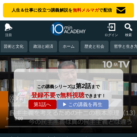
人生＆仕事に役立つ講義解説を
無料メルマガ
で配信
注目
ログイン
検索
芸術と文化
政治と経済
ホーム
歴史と社会
哲学と生き
第2話
この講義シリーズは
まで
登録不要
無料視聴
で
できます！
第1話へ
▶ この講義を再生