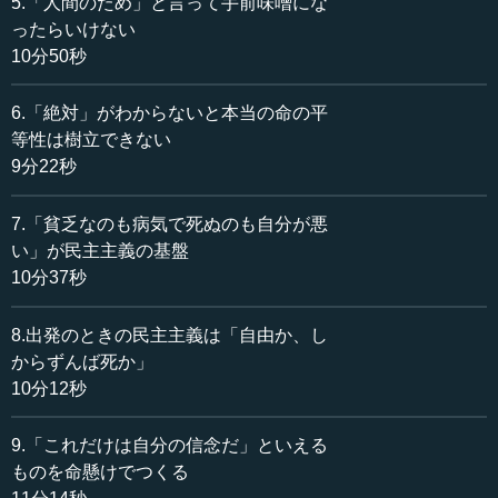
5.「人間のため」と言って手前味噌にな
然違う人たちが、それぞれコミュニティを作っていると。
ったらいけない
10分50秒
執行 そうですね。
6.「絶対」がわからないと本当の命の平
―― お互いにとって、自分たちの宗教の自由を奪われる
等性は樹立できない
のが嫌なので、お互いに自由を守ろうとなった。だから法
9分22秒
律を作って、お互い好きなことやるために自由を重んじる
と。
7.「貧乏なのも病気で死ぬのも自分が悪
民主主義というのは、全然違う人たちがとりあえずまと
い」が民主主義の基盤
まらなければいけないので、そのために先ほど先生がおっ
10分37秒
しゃった「自由か、しからずんば死か」といったアメリカ
のピューリタンの伝統が生まれた。心に「自分の理想」な
8.出発のときの民主主義は「自由か、し
り「こういうふうに生きていこう」と思っている人たちが
からずんば死か」
それぞれ集まったと。
10分12秒
執行 それは元があるということです。
9.「これだけは自分の信念だ」といえる
ものを命懸けでつくる
―― それぞれが自分の大切なものを大切にしたいので、