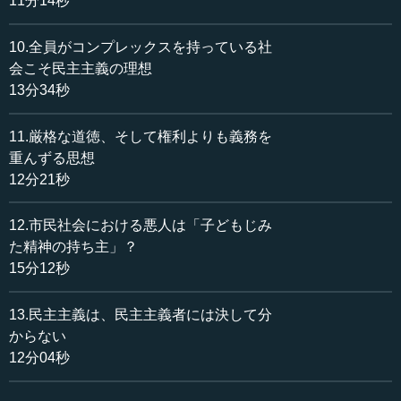
11分14秒
お互い大切にしながら、一方で民主主義的に話し合って国
の方向を決めていく。この話と、今日の執行先生のお話で
10.全員がコンプレックスを持っている社
「魂の部分」が非常に伝わってきました。それが文学や言
葉として、どう表現されているかということが非常によく
会こそ民主主義の理想
伝わってくる講義でございました。
13分34秒
執行 そうですね。そして最後の根本原理12は私が勝手に
11.厳格な道徳、そして権利よりも義務を
言っていることで、まとめです。「民主主義は、民主主義
重んずる思想
者には決して分からない」。この意味は、川上さんが言わ
12分21秒
れた本当の民主主義ならわかります。
12.市民社会における悪人は「子どもじみ
今、民主主義と言われているのは、アメリカなどで作ら
た精神の持ち主」？
れた民主主義と丸っきり違うし、大家族主義から生まれた
15分12秒
日本の民主主義、憲法十七条などに表れている民主主義と
も丸っきり違います。
13.民主主義は、民主主義者には決して分
今はどちらかといえば工業文明、または公害を生み出す
からない
文明、高度成長をよしとするグローバリストがよしとされ
12分04秒
ます。それを、日本も含めて世界中の国家が応援し、その
太鼓持ちである各国のマスコミ機関も、どんどん宣伝して