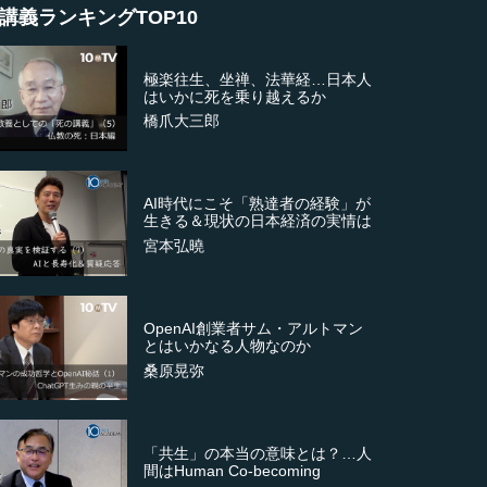
講義ランキングTOP10
極楽往生、坐禅、法華経…日本人
はいかに死を乗り越えるか
橋爪大三郎
AI時代にこそ「熟達者の経験」が
生きる＆現状の日本経済の実情は
宮本弘曉
OpenAI創業者サム・アルトマン
とはいかなる人物なのか
桑原晃弥
「共生」の本当の意味とは？…人
間はHuman Co-becoming