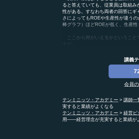
ると答えていても、従業員は取組み
性がある。すなわち両者の回答にギ
さによってもROEや生産性が違う
棒グラフ）ほどROEが低く、生産
ここから何がいえるかということで
すが...
講義
7
会員
テンミニッツ・アカデミー
講師一
実すると業績がよくなる
テンミニッツ・アカデミー
経営ビ
用――経営理念が充実すると業績が