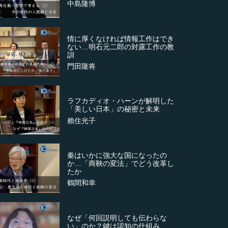
中島隆博
情に厚くなければ情報工作はでき
ない…明石元二郎の対露工作の教
訓
門田隆将
ラフカディオ・ハーンが解明した
「美しい日本」の秘密と未来
賴住光子
秦はいかに強大な国になったの
か…「商鞅の変法」でどう改革し
たか
鶴間和幸
なぜ「何回説明しても伝わらな
い」のか？鍵は認知の仕組み