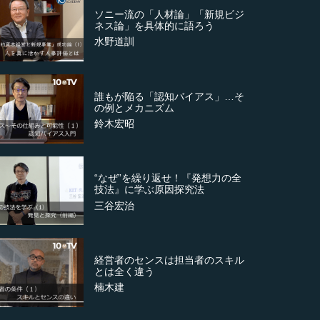
ソニー流の「人材論」「新規ビジ
ネス論」を具体的に語ろう
水野道訓
誰もが陥る「認知バイアス」…そ
の例とメカニズム
鈴木宏昭
“なぜ”を繰り返せ！『発想力の全
技法』に学ぶ原因探究法
三谷宏治
経営者のセンスは担当者のスキル
とは全く違う
楠木建