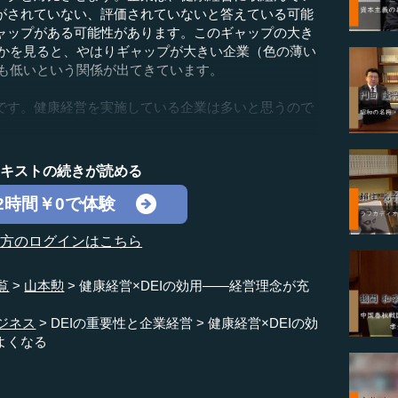
がされていない、評価されていないと答えている可能
ャップがある可能性があります。このギャップの大き
のかを見ると、やはりギャップが大きい企業（色の薄い
性も低いという関係が出てきています。
す。健康経営を実施している企業は多いと思うので
テキストの続きが読める
2時間￥0で体験
の方のログインはこちら
覧
山本勲
健康経営×DEIの効用――経営理念が充
ジネス
DEIの重要性と企業経営
健康経営×DEIの効
よくなる