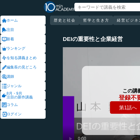
ホーム
歴史と社会
哲学と生き方
経営ビジネ
注目
DEIの重要性と企業経営
新着
ランキング
を知る講義まとめ
編集長の見どころ
講師
ジャンル
この講
8月・9月
登録不
注目の新作講義
コラム
第1話へ
ログイン