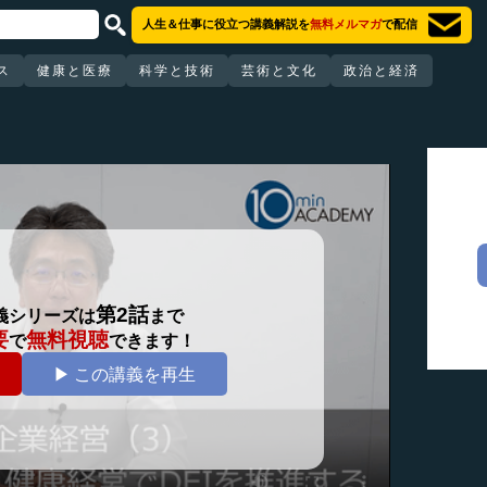
人生＆仕事に役立つ講義解説を
無料メルマガ
で配信
ス
健康と医療
科学と技術
芸術と文化
政治と経済
第2話
義シリーズは
まで
要
無料視聴
で
できます！
▶ この講義を再生