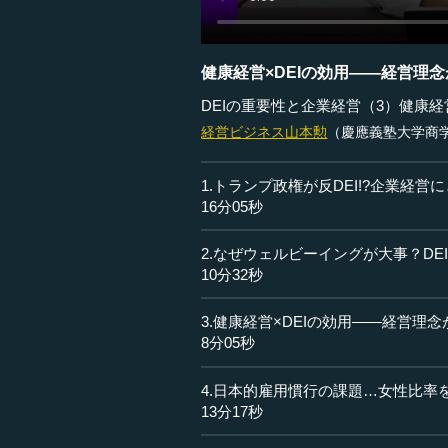
健康経営×DEIの効用――経営理
DEIの重要性と企業経営（3）健康経
経営ビジネス
山本勲
（慶應義塾大学商
1.トランプ政権が反DEI!?企業経営
16分05秒
2.なぜウェルビーイングが大事？D
10分32秒
3.健康経営×DEIの効用――経営理
8分05秒
4.日本的雇用慣行の課題…女性比率
13分17秒