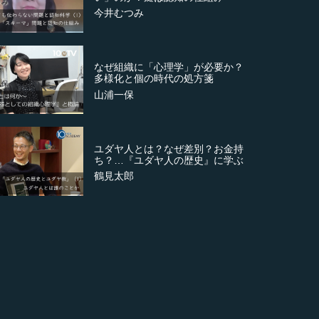
今井むつみ
なぜ組織に「心理学」が必要か？
多様化と個の時代の処方箋
山浦一保
ユダヤ人とは？なぜ差別？お金持
ち？…『ユダヤ人の歴史』に学ぶ
鶴見太郎