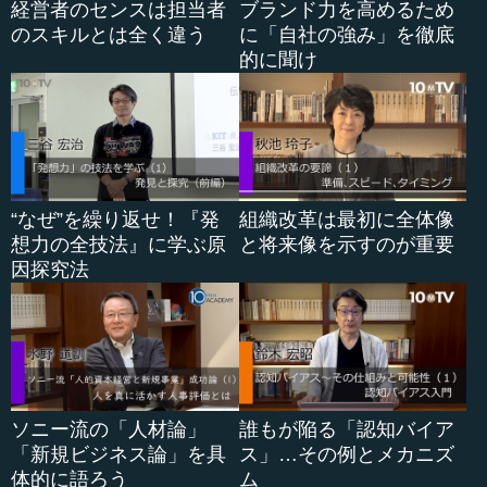
経営者のセンスは担当者
ブランド力を高めるため
のスキルとは全く違う
に「自社の強み」を徹底
やや逆説的ですが、1つの効果は、仮に女性が市場で差別
的に聞け
的な扱いを受けていて、不当に女性の賃金が安いという状
況があるとしたら、そういう状況を逆手にとって女性を多
く登用した企業のほうが人件費は安く済むので、かえって
業績がよくなるのではないかということが指摘されていま
す。
不当に安い賃金で女性が働いているという状況を、経済
“なぜ”を繰り返せ！『発
組織改革は最初に全体像
学では生産性に対して賃金が安すぎるというように置き換
想力の全技法』に学ぶ原
と将来像を示すのが重要
えます。仮にこういう差別が市場にあるとしたら、女性は
因探究法
生産性の分だけ賃金を払わなくても済むと捉えることがで
きます。そうすると、生産性対比で見た人件費は女性のほ
うが安いので、女性を登用したほうが人件費を削減でき
て、業績や利益率がよくなるといった状況があるのです。
ですから、差別が生じている状況では、女性を...
ソニー流の「人材論」
誰もが陥る「認知バイア
「新規ビジネス論」を具
ス」…その例とメカニズ
体的に語ろう
ム