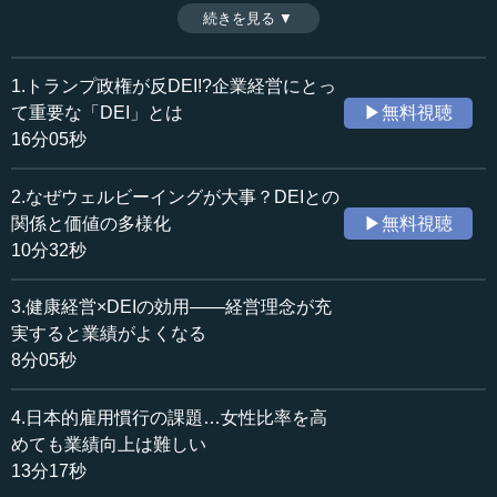
経済学」という分野があり、これは女性を登用することで
続きを見る ▼
時間：13分17秒
業績や利益率がよくなるプロセスを逆説的に説明する考え
収録日：2025年5月22日
方である。最終話では、その詳細についてデータを検証し
追加日：2025年8月29日
ながら、女性活躍推進とDEIの関係を解説する。（全4話中
1.トランプ政権が反DEI!?企業経営にとっ
カテゴリー：
第4話）
て重要な「DEI」とは
▶無料視聴
ビジネス・経営
ビジネス・経営一般
16分05秒
≪全文≫
2.なぜウェルビーイングが大事？DEIとの
●人口統計的DEIも重要――女性活躍推進と「差別の
関係と価値の多様化
▶無料視聴
経済学」
10分32秒
以上、DEIについてお話ししてきて、DEIの中でも認知的
3.健康経営×DEIの効用――経営理念が充
DEIが大事だという話がメインになっていたと思います。で
実すると業績がよくなる
は、認知的DEIではない人口統計的DEIのほうは重要ではな
8分05秒
いのかというと、そういうわけでもなく、そちらもやはり
大事です。
4.日本的雇用慣行の課題…女性比率を高
めても業績向上は難しい
特に認知的DEIがそれほど進んでいない、あるいは日本の
13分17秒
ように――日本では「多様性」というと、どうしても男女