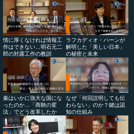
情に厚くなければ情報工
ラフカディオ・ハーンが
作はできない…明石元二
解明した「美しい日本」
郎の対露工作の教訓
の秘密と未来
秦はいかに強大な国にな
なぜ「何回説明しても伝
ったのか…「商鞅の変
わらない」のか？鍵は認
法」でどう改革したか
知の仕組み