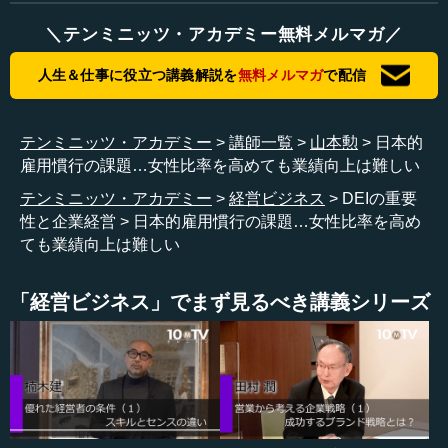
が注目されるのですが――まだまだ女性活躍推進が必ずし
も進んでいないというような状況では、認知的DEIを進めて
＼テンミニッツ・アカデミー無料メルマガ／
いって、男女のDEI、多様性を追求するような方向性も大事
ですが、そこにかなり時間がかかる可能性があります。む
人生＆仕事に役立つ講義解説を
無料メルマガ
で配信
しろ、人口統計的な男女の多様性に注目して、そこを少し
進めることによってDEIが重要であるということが浸透し、
結果的に認知的DEIが広がっていくという方向も大事ではな
テンミニッツ・アカデミー
講師一覧
山本勲
日本的
いかと思います。
雇用慣行の課題…女性比率を高めても業績向上は難しい
テンミニッツ・アカデミー
経営ビジネス
DEIの重要
それから男女の観点でいくと、先ほど管理職女性比率や
性と企業経営
日本的雇用慣行の課題…女性比率を高め
役員女性比率が必ずしも業績にプラスの影響を与えないと
ても業績向上は難しい
いう結果が出てきていましたが（第1話目）、ここをもう少
し深掘りしてみると、また違う姿が見えてくる可能性があ
る。そういうことから、女性活躍推進について注目してみ
「経営ビジネス」でまず見るべき講義シリーズ
たいと思います。
私が専門とする経済学では、ベッカー教授が「差別の経
済学」という分野を打ち立てました。この差別の経済学で
指摘されている女性活躍推進の効果は2つあると解釈するこ
とができます。