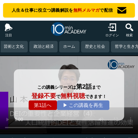
人生＆仕事に役立つ講義解説を
無料メルマガ
で配信
注目
ログイン
検索
芸術と文化
政治と経済
ホーム
歴史と社会
哲学と生き
第2話
この講義シリーズは
まで
登録不要
無料視聴
で
できます！
第1話へ
▶ この講義を再生