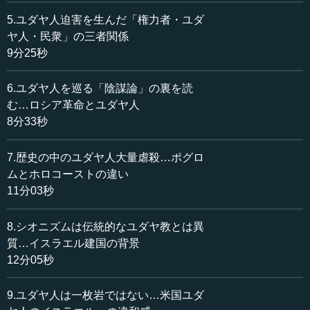
鶴見 もともとはロシア語です。それでだいたい民衆暴力
5.ユダヤ人迫害を生んだ「権力者・ユダ
というか、民衆が別の民衆を集団で襲ったりすることをポ
ヤ人・民衆」の三者関係
グロムと呼びます。ほとんどそのターゲットになるのがユ
9分25秒
ダヤ人だったので、だいたいポグロムといえば、特に説明
がなければ、だいたいユダヤ人がやられる事件のことを指
6.ユダヤ人を巡る「陰謀論」の裏を読
します。
む…ロシア革命とユダヤ人
8分33秒
―― これは年代でいうといつぐらいが中心になるのです
か。
7.歴史の中のユダヤ人大量虐殺…ポグロ
ムとホロコーストの違い
鶴見 ポグロムと呼ばれる中で犠牲者が一番多かったの
11分03秒
は、ロシア革命の後に起こった内戦期、あるいは第一次世
界大戦からその内戦期にかけての時期、そこがピークと考
えられます。その頃にはポグロムという言葉は非常に流通
8.シオニズムは伝統的なユダヤ教とは異
しています。中世に起こったユダヤ人襲撃事件も遡及的に
質…イスラエル建国の背景
というか、ポグロムと呼ばれたりもするので、そういう意
12分05秒
味ではいつが最初のポグロムかはなかなか難しいのですけ
れど、特に吹き荒れたのは19世紀の、1881年にけっこう大
9.ユダヤ人は一枚岩ではない…米国ユダ
きなものが起こって、（そのあとは）1903年から1906年に