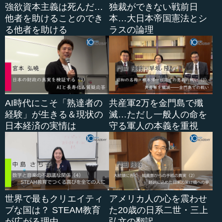
強欲資本主義は死んだ…
独裁ができない戦前日
他者を助けることのでき
本…大日本帝国憲法とシ
る他者を助ける
ラスの論理
AI時代にこそ「熟達者の
共産軍2万を金門島で殲
経験」が生きる＆現状の
滅…ただし一般人の命を
日本経済の実情は
守る軍人の本義を重視
世界で最もクリエイティ
アメリカ人の心を震わせ
ブな国は？ STEAM教育
た20歳の日系二世・三上
が広がる理由
弘文の翻訳