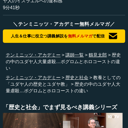
ヤ人のイスラエルへの違和感
かけて、あとは内戦期です。そのあたりが大きなポグロム
9分41秒
があった時期です。
―― その言葉がある意味遡って、中世期などのユダヤ人
＼テンミニッツ・アカデミー無料メルマガ／
虐待もポグロムという言葉が使われるようになったといい
人生＆仕事に役立つ講義解説を
無料メルマガ
で配信
ますが、この2つ、（つまり）中世期のユダヤ人虐待と20世
紀初頭の（ユダヤ人）虐待とでは、何か違いはあるものな
のですか。
テンミニッツ・アカデミー
講師一覧
鶴見太郎
歴史
の中のユダヤ人大量虐殺…ポグロムとホロコーストの違
鶴見 襲われたユダヤ人からするとあまり違いは感じなか
い
ったと思います。構造として、昔あった、民衆がユダヤ人
の商店を襲うみたいなことはだいたいポグロムといわれる
テンミニッツ・アカデミー
歴史と社会
教養としての
ので、そこだけ切り取れば、基本的には同じことです。背
「ユダヤ人の歴史とユダヤ教」
歴史の中のユダヤ人大
景も複雑なので、なかなか一概にいえないのですが、何か
量虐殺…ポグロムとホロコーストの違い
しら三者構造、三者関係の中で民衆の間に、ユダヤ人が非
常に敵視される状況が高まったときに爆発して起こるのは
「歴史と社会」でまず見るべき講義シリーズ
基本的には同じです。中世でも農民が不満をためて、とい
うパターンが基本的なところです。