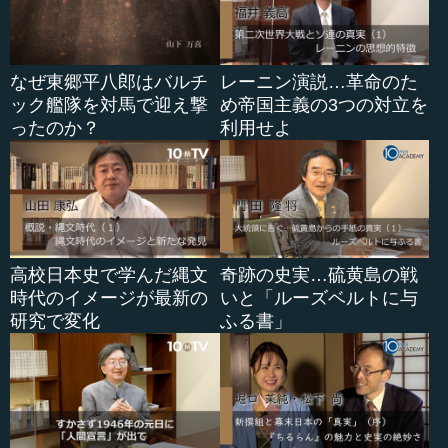
●ポグロムの背景に...
なぜ東郷平八郎はバルチ
レーニン演説…革命のた
ック艦隊を対馬で迎え撃
め帝国主義の3つの対立を
ったのか？
利用せよ
高校日本史で学んだ縄文
奇跡の史実…硫黄島の戦
時代のイメージが最新の
いと「ルーズベルトに与
研究で変化
ふる書」