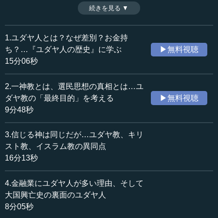
と意味を丁寧に解説しながら、政治状況や権力との関係性
続きを見る ▼
時間：11分03秒
の中で差別され、暴力のターゲットにされたその歴史を振
収録日：2025年12月5日
り返る。（全9話中第7話）
追加日：2026年4月28日
※インタビュアー：川上達史（テンミニッツ・アカデミー
1.ユダヤ人とは？なぜ差別？お金持
カテゴリー：
編集長）
ち？…『ユダヤ人の歴史』に学ぶ
▶無料視聴
歴史・民族
歴史・民族一般
15分06秒
哲学・思想
哲学・思想一般
2.一神教とは、選民思想の真相とは…ユ
≪全文≫
ダヤ教の「最終目的」を考える
▶無料視聴
●ユダヤ人への敵視から生まれたポグロム
9分48秒
―― 今の見方ともつながってくる話になりますが、それ
3.信じる神は同じだが…ユダヤ教、キリ
こそヨーロッパ各地のいわゆる「ポグロム」といわれる虐
スト教、イスラム教の異同点
待現象が起きる。あるいは、ナチス・ドイツが典型的です
16分13秒
けれど、「ホロコースト」ということで大量虐殺が行われ
るということで、そのポグロムとホロコーストということ
4.金融業にユダヤ人が多い理由、そして
がありますけれど、言葉としてのポグロム、ホロコースト
大国興亡史の裏面のユダヤ人
（についてお聞きしたいと思います）。まずポグロムとは
8分05秒
何語になるのですか。