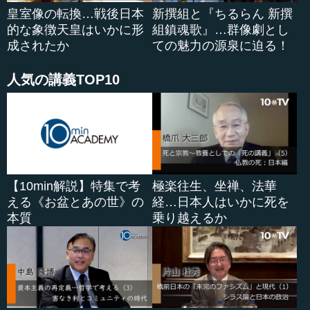
皇室像の転換…戦後日本
新撰組と『ちるらん 新撰
的な象徴天皇はいかに形
組鎮魂歌』…群像劇とし
成されたか
ての魅力の源泉に迫る！
人気の講義TOP10
【10min解説】特集で考
極楽往生、坐禅、法華
える《お盆とあの世》の
経…日本人はいかに死を
本質
乗り越えるか