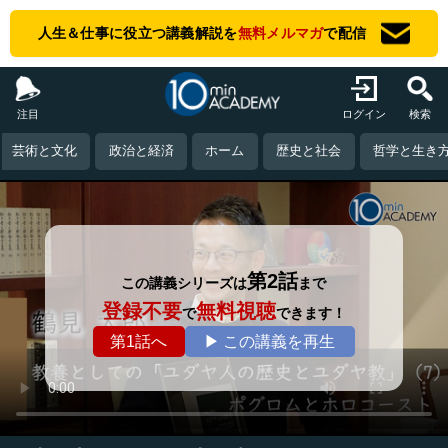
人生＆仕事に役立つ講義解説を
無料メルマガ
で配信
注目
ログイン
検索
芸術と文化
政治と経済
ホーム
歴史と社会
哲学と生き
第2話
この講義シリーズは
まで
登録不要
無料視聴
で
できます！
第1話へ
▶ この講義を再生