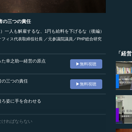
者の三つの責任
1）一人も解雇するな、1円も給料を下げるな（後編）
フィス代表取締役社長 ／元参議院議員／PHP総合研究
「経営
った幸之助―経営の原点
▶無料視聴
者の三つの責任
▶無料視聴
後ろ姿に手を合わせる
なければならない