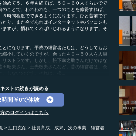
を始めて５、６年も経てば、５０～６０人くらいでで
前のことで、われわれも、一つのことを修得すれば、
、５時間程度でできるようになります。ひと昔前です
ったり、また今であればインターネットやパソコンも
いますが、慣れてくればいじれるようになります。そ
とになります。平成の経営者たちは、どうしてもお
は縮小していくのですが、余った４０～５０人を人員
、リストラです。しかし、松下幸之助さんだけではな
盛田昭夫さん、土光敏夫さんなど、昔の経営者は、余
、しないのです。それは、松...
テキストの続きが読める
2時間￥0で体験
の方のログインはこちら
覧
江口克彦
社員育成、成果、次の事業―経営者