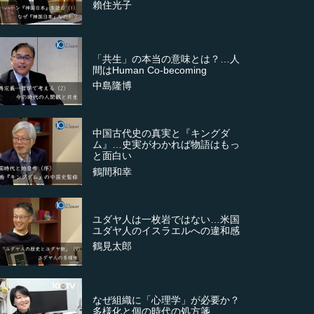
賴住光子
「共生」の本当の意味とは？…人
間はHuman Co-becoming
中島隆博
中国古代史の真実と『キングダ
ム』…史実がわかれば物語はもっ
と面白い
鶴間和幸
ユダヤ人は一枚岩ではない…米国
ユダヤ人のイスラエルへの違和感
鶴見太郎
なぜ組織に「心理学」が必要か？
多様化と個の時代の処方箋