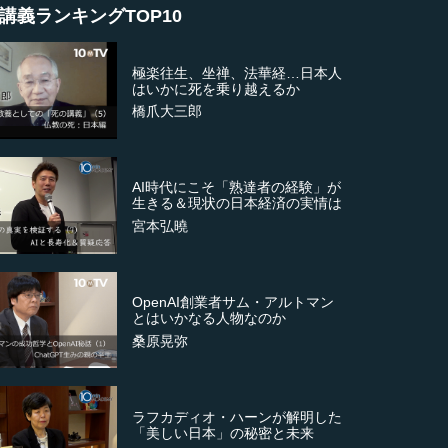
講義ランキングTOP10
極楽往生、坐禅、法華経…日本人
はいかに死を乗り越えるか
橋爪大三郎
AI時代にこそ「熟達者の経験」が
生きる＆現状の日本経済の実情は
宮本弘曉
OpenAI創業者サム・アルトマン
とはいかなる人物なのか
桑原晃弥
ラフカディオ・ハーンが解明した
「美しい日本」の秘密と未来