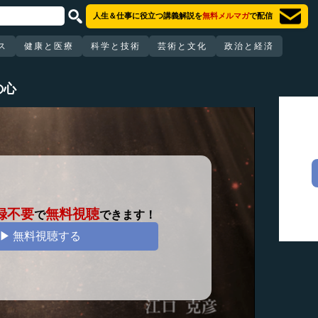
人生＆仕事に役立つ講義解説を
無料メルマガ
で配信
ス
健康と医療
科学と技術
芸術と文化
政治と経済
の心
録不要
無料視聴
で
できます！
▶ 無料視聴する