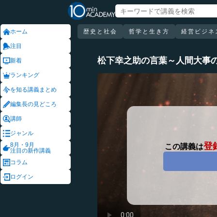
ホーム
歴史と社会
哲学と生き方
経営ビジネ
注目
松下幸之助の言葉～人間大事
新着
ランキング
を知る講義まとめ
編集長の見どころ
講師
ジャンル
登
8月・9月
この講義は
注目の新作講義
コラム
ログイン