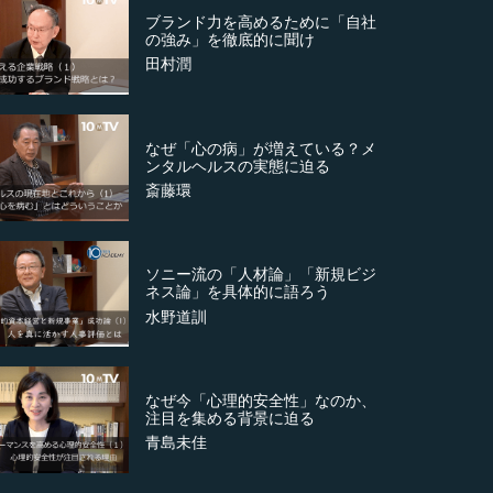
ブランド力を高めるために「自社
の強み」を徹底的に聞け
田村潤
なぜ「心の病」が増えている？メ
ンタルヘルスの実態に迫る
斎藤環
ソニー流の「人材論」「新規ビジ
ネス論」を具体的に語ろう
水野道訓
なぜ今「心理的安全性」なのか、
注目を集める背景に迫る
青島未佳