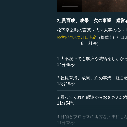
社員育成、成果、次の事業―経営
松下幸之助の言葉～人間大事の心（
経営ビジネス
江口克彦
（株式会社江口オ
所元社長）
1.大不況下でも解雇や減給をしなか
14分45秒
2.社員育成、成果、次の事業―経営
13分19秒
3.買ってくれた感謝からお客さんの
11分54秒
4.目的とプロセスの両方を大事にし
11分38秒