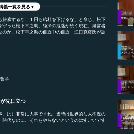
講義一覧を見る▼
も解雇するな、１円も給料を下げるな」と命じ、松下
を守った松下幸之助。経済の混迷が続く現在、経営者
なのか。松下幸之助の側近中の側近・江口克彦氏が語
営哲学
」が先に立つ
事」は）非常に大事ですね。当時は世界的な大不況の
た時代なのに、それをやらないというのはすごいです