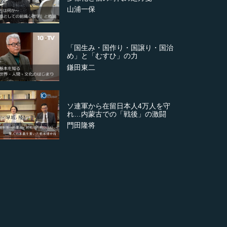
山浦一保
「国生み・国作り・国譲り・国治
め」と「むすひ」の力
鎌田東二
ソ連軍から在留日本人4万人を守
れ…内蒙古での「戦後」の激闘
門田隆将