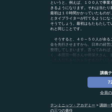
というと、例えば、１００人で事業
きるようになります。それは当たり
最初は１０時間かかっていたものが
とタイプライターが打てるようにな
そうでしょう。最初はもたもたして
れと同じことです。
そうすると、４０～５０人が余るこ
金を先行させますから、日本の経営
整理してしまいます。言ってみれば
く、本田宗一郎さんや井深大さん、
った人たちをリストラするかというと
講義
7
会員
テンミニッツ・アカデミー
講師一
の三つの責任