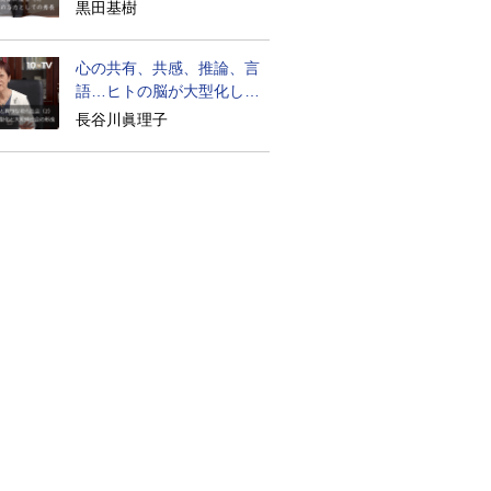
生は？
黒田基樹
心の共有、共感、推論、言
語…ヒトの脳が大型化した
理由
長谷川眞理子