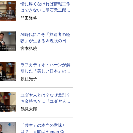
情に厚くなければ情報工作
はできない…明石元二郎の
対露工作の教訓
門田隆将
AI時代にこそ「熟達者の経
験」が生きる＆現状の日本
経済の実情は
宮本弘曉
ラフカディオ・ハーンが解
明した「美しい日本」の秘
密と未来
賴住光子
ユダヤ人とは？なぜ差別？
お金持ち？…『ユダヤ人の
歴史』に学ぶ
鶴見太郎
「共生」の本当の意味と
は？…人間はHuman Co-