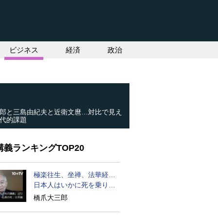
ビジネス
経済
政治
郎と三島由紀夫と近衛文麿…対比で見え
代的課題
義ランキングTOP20
極楽往生、坐禅、法華経…
日本人はいかに死を乗り越
えるか
橋爪大三郎