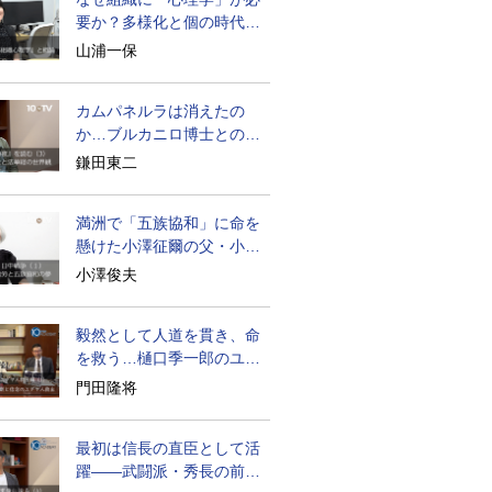
要か？多様化と個の時代の
処方箋
山浦一保
カムパネルラは消えたの
か…ブルカニロ博士との対
話の意味
鎌田東二
満洲で「五族協和」に命を
懸けた小澤征爾の父・小澤
開作
小澤俊夫
毅然として人道を貫き、命
を救う…樋口季一郎のユダ
ヤ人救出
門田隆将
最初は信長の直臣として活
躍――武闘派・秀長の前半