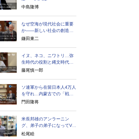
becoming
中島隆博
なぜ空海が現代社会に重要
か――新しい社会の創造の
ために
鎌田東二
イヌ、ネコ、ニワトリ…弥
生時代の役割と縄文時代と
の違い
藤尾慎一郎
ソ連軍から在留日本人4万人
を守れ…内蒙古での「戦
後」の激闘
門田隆将
米長邦雄のアンラーニン
グ、弟子の弟子になってV字
成長
松尾睦