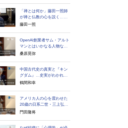
「禅とは何か」藤田一照師
が禅と仏教の心を説く…自
発性を重んじる
藤田一照
OpenAI創業者サム・アルト
マンとはいかなる人物なの
か
桑原晃弥
中国古代史の真実と『キン
グダム』…史実がわかれば
物語はもっと面白い
鶴間和幸
アメリカ人の心を震わせた
20歳の日系二世・三上弘文
の翻訳
門田隆将
なぜ組織に「心理学」が必