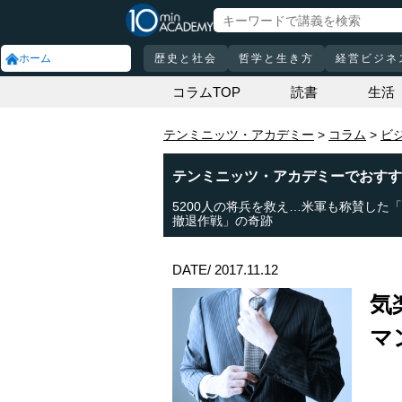
ホーム
歴史と社会
哲学と生き方
経営ビジネ
コラムTOP
読書
生活
テンミニッツ・アカデミー
コラム
ビ
テンミニッツ・アカデミーでおすす
5200人の将兵を救え…米軍も称賛した
撤退作戦」の奇跡
DATE/ 2017.11.12
気
マ