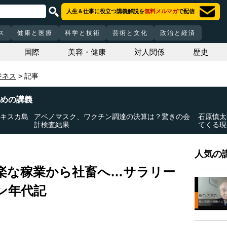
人生＆仕事に役立つ講義解説を
無料メルマガ
で配信
ス
健康と医療
科学と技術
芸術と文化
政治と経済
国際
美容・健康
対人関係
歴史
ジネス
記事
めの講義
「キスカ島
アベノマスク、ワクチン調達の決算は？驚きの会
石原慎太
計検査結果
てくる現
人気の講
楽な稼業から社畜へ…サラリー
ン年代記