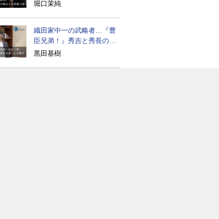
道の気風
堀口茉純
織田家中一の武略者…『豊
臣兄弟！』秀吉と秀長の知
られざる実像
黒田基樹