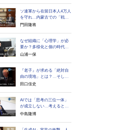
ソ連軍から在留日本人4万人
を守れ…内蒙古での「戦
後」の激闘
門田隆将
なぜ組織に「心理学」が必
要か？多様化と個の時代の
処方箋
山浦一保
『老子』が求める「絶対自
由の境地」とは？…そして
創造長寿へ
田口佳史
AIでは「思考の三位一体」
が成立しない…考えると
は？
中島隆博
「生成AI」実装の衝撃…人