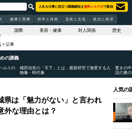
人生＆仕事に役立つ講義解説を
無料メルマガ
で配信
ス
健康と医療
科学と技術
芸術と文化
政治と経済
国際
美容・健康
対人関係
歴史
活
記事
めの講義
ヘルスの
織田信長の「天下」とは…最新研究で激変する人
驚きの中
物像・時代像
説の裏の
人気の講
城県は「魅力がない」と言われ
意外な理由とは？