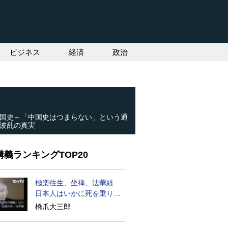
ビジネス
経済
政治
国史～「中国史はつまらない」という通
波乱の真実
義ランキングTOP20
極楽往生、坐禅、法華経…
日本人はいかに死を乗り越
えるか
橋爪大三郎