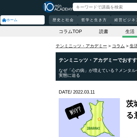
ホーム
歴史と社会
哲学と生き方
経営ビジネ
コラムTOP
読書
生活
テンミニッツ・アカデミー
コラム
生
テンミニッツ・アカデミーでおすす
なぜ「心の病」が増えている？メンタル
実態に迫る
DATE/ 2022.03.11
茨
る