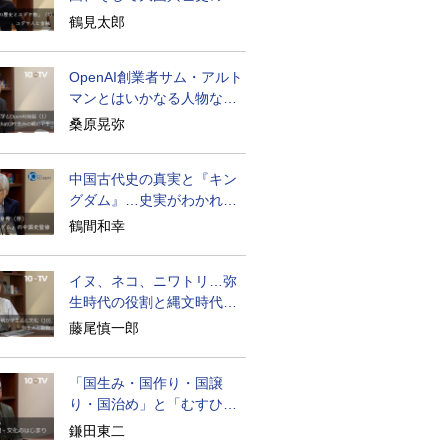
面のユダヤ人
鶴見太郎
OpenAI創業者サム・アルト
マンとはいかなる人物なの
か
桑原晃弥
中国古代史の真実と『キン
グダム』…史実がわかれば
物語はもっと面白い
鶴間和幸
イヌ、ネコ、ニワトリ…弥
生時代の役割と縄文時代と
の違い
藤尾慎一郎
「国生み・国作り・国譲
り・国治め」と「むすひ」
の力
鎌田東二