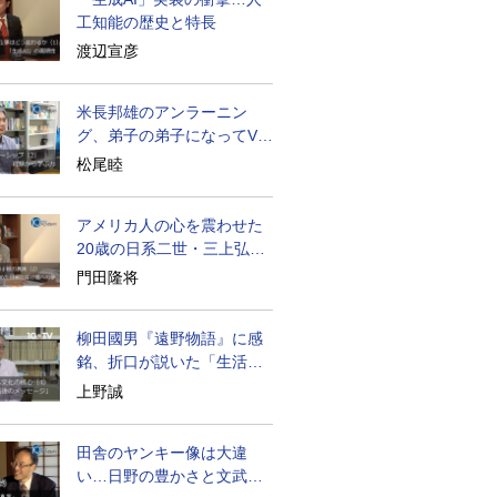
工知能の歴史と特長
渡辺宣彦
米長邦雄のアンラーニン
グ、弟子の弟子になってV字
成長
松尾睦
アメリカ人の心を震わせた
20歳の日系二世・三上弘文
の翻訳
門田隆将
柳田國男『遠野物語』に感
銘、折口が説いた「生活の
古典」
上野誠
田舎のヤンキー像は大違
い…日野の豊かさと文武両