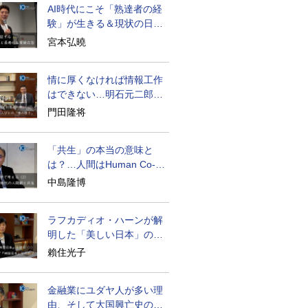
AI時代にこそ「熟達者の経
験」が生きる＆現状の日本
経済の実情は
宮本弘曉
情に厚くなければ情報工作
はできない…明石元二郎の
対露工作の教訓
門田隆将
「共生」の本当の意味と
は？…人間はHuman Co-
becoming
中島隆博
ラフカディオ・ハーンが解
明した「美しい日本」の秘
密と未来
賴住光子
金融業にユダヤ人が多い理
由、そして大国興亡史の裏