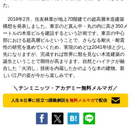
た。
2018年2月、住友林業が地上70階建ての超高層木造建築
構想を発表しました。東京のど真ん中・丸の内に高さ350メ
ートルの木造ビルを建設するという計画です。東京の中心
部における超高層ビルということで、さらなる耐火・耐震
性の研究を進めていくため、実現のめどは2041年頃と少し
先になりますが、完成すれば世界に類を見ない木造建築の
誕生ということで期待が高まります。自然とハイテクが融
合した「火消し」技術を内蔵したかのような木の建物。新
しい江戸の姿が今から楽しみです。
＼テンミニッツ・アカデミー無料メルマガ／
人生＆仕事に役立つ講義解説を
無料メルマガ
で配信