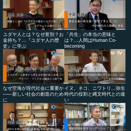
ユダヤ人とは？なぜ差別？お
「共生」の本当の意味と
金持ち？…『ユダヤ人の歴
は？…人間はHuman Co-
史』に学ぶ
becoming
なぜ空海が現代社会に重要か
イヌ、ネコ、ニワトリ…弥生
――新しい社会の創造のため
時代の役割と縄文時代との違
に
い