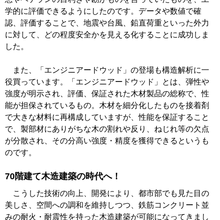
学的に評価できるようにしたのです。データや数値で確
認、評価することで、地震や台風、鉛直荷重といった外力
に対して、どの程度安全かを見える化することに成功しま
した。
また、「エンジニアードウッド」の登場も構造解析に一
役買っています。「エンジニアードウッド」とは、弾性や
強度が明示され、評価、保証された木材製品の総称で、性
能が担保されているもの。木材を細分化したものを接着剤
で大きな材料に再構成していますが、性能を保証すること
で、製部材にありがちな木の割れや反り、ねじれ等の欠点
が分散され、その分高い強度・精度を獲得できるというも
のです。
70階建て木造建築の時代へ！
こうした技術の向上、開発により、都市部でも見た目の
美しさ、空間への調和を維持しつつ、鉄筋コンクリート並
みの耐火・耐震性を持った木造建築が可能になってきまし