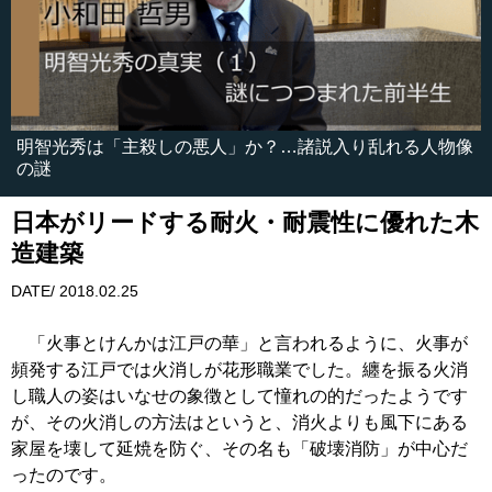
明智光秀は「主殺しの悪人」か？…諸説入り乱れる人物像
の謎
日本がリードする耐火・耐震性に優れた木
造建築
DATE/ 2018.02.25
「火事とけんかは江戸の華」と言われるように、火事が
頻発する江戸では火消しが花形職業でした。纏を振る火消
し職人の姿はいなせの象徴として憧れの的だったようです
が、その火消しの方法はというと、消火よりも風下にある
家屋を壊して延焼を防ぐ、その名も「破壊消防」が中心だ
ったのです。