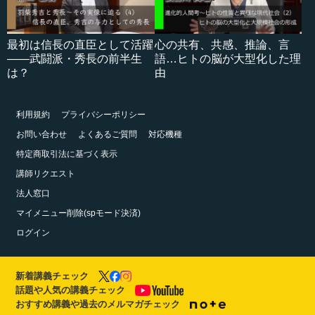
最初は信長の直臣として活躍
心の共有、共感、推論、言
――武闘派・秀長の前半生
語…ヒトの脳が大型化した理
は？
由
利用規約
プライバシーポリシー
お問い合わせ
よくあるご質問
対応機種
特定商取引法に基づく表示
講師リクエスト
法人窓口
マイメニュー削除(spモード決済)
ログイン
新着講義チェック
話題や人気の講義チェック
おすすめ講義や過去のメルマガチェック