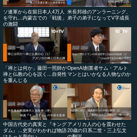
ソ連軍から在留日本人4万人
米長邦雄のアンラーニング、
を守れ…内蒙古での「戦後」
弟子の弟子になってV字成長
の激闘
「禅とは何か」藤田一照師が
OpenAI創業者サム・アルト
禅と仏教の心を説く…自発性
マンとはいかなる人物なのか
を重んじる
中国古代史の真実と『キング
アメリカ人の心を震わせた
ダム』…史実がわかれば物語
20歳の日系二世・三上弘文
はもっと面白い
の翻訳