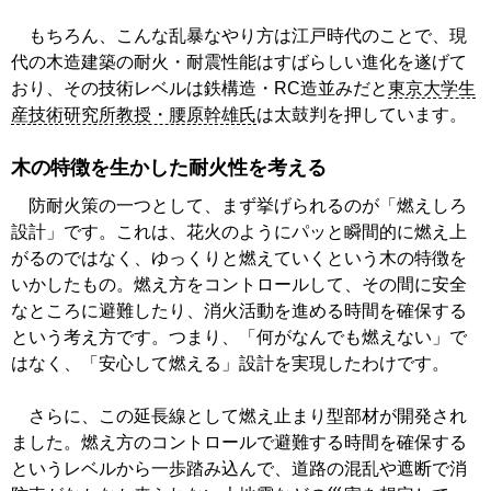
もちろん、こんな乱暴なやり方は江戸時代のことで、現
代の木造建築の耐火・耐震性能はすばらしい進化を遂げて
おり、その技術レベルは鉄構造・RC造並みだと
東京大学生
産技術研究所教授・腰原幹雄氏
は太鼓判を押しています。
木の特徴を生かした耐火性を考える
防耐火策の一つとして、まず挙げられるのが「燃えしろ
設計」です。これは、花火のようにパッと瞬間的に燃え上
がるのではなく、ゆっくりと燃えていくという木の特徴を
いかしたもの。燃え方をコントロールして、その間に安全
なところに避難したり、消火活動を進める時間を確保する
という考え方です。つまり、「何がなんでも燃えない」で
はなく、「安心して燃える」設計を実現したわけです。
さらに、この延長線として燃え止まり型部材が開発され
ました。燃え方のコントロールで避難する時間を確保する
というレベルから一歩踏み込んで、道路の混乱や遮断で消