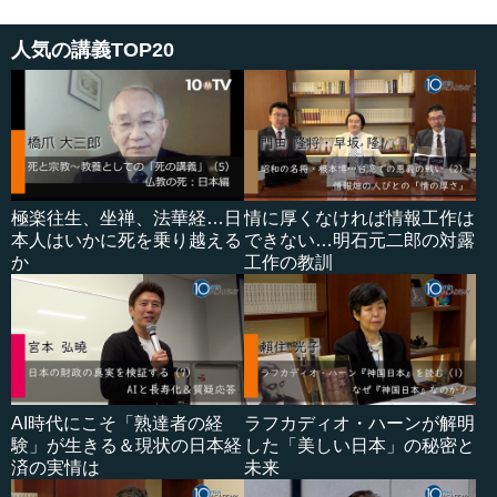
人気の講義TOP20
極楽往生、坐禅、法華経…日
情に厚くなければ情報工作は
本人はいかに死を乗り越える
できない…明石元二郎の対露
か
工作の教訓
AI時代にこそ「熟達者の経
ラフカディオ・ハーンが解明
験」が生きる＆現状の日本経
した「美しい日本」の秘密と
済の実情は
未来