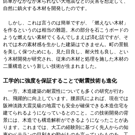
防車がなかなか来られない大地震などの災害を想定して、
自然に鎮火する木材を開発したのです。
しかし、これは言うのは簡単ですが、「燃えない木材」
を作るというのは相当の難題。木の部分を石こうボードの
ような燃えない素材でくるんでしまえば済む話ですが、そ
れでは木の素材感を生かした建築はできません。町の景観
を美しく保つためにも、見た目良し、耐火性も良し、とい
う木材開発が研究され、従来の木材と処理を施した木材の
二重構造という新しい技術が生まれました。
工学的に強度を保証することで耐震技術も進化
一方、木造建築の耐震性についても多くの研究が行わ
れ、飛躍的に向上しています。腰原氏によれば、現在では
阪神淡路大震災級の地震でも安全が確保できる木造住宅を
建てられるようになっているとのこと。この技術開発の背
景には、木造でも構造解析ができるようになったことがあ
ります。これまでは、大工の経験則に基づく先人からの知
恵やベテランの目利きや勘がものを言っていたものを、工