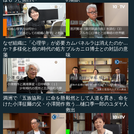
なぜ組織に「心理学」が必要
カムパネルラは消えたのか…
か？多様化と個の時代の処方
ブルカニロ博士との対話の意
箋
味
満洲で「五族協和」に命を懸
毅然として人道を貫き、命を
けた小澤征爾の父・小澤開作
救う…樋口季一郎のユダヤ人
救出