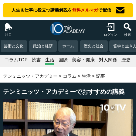
人生＆仕事に役立つ講義解説を
無料メルマガ
で配信
注目
ログイン
検索
芸術と文化
政治と経済
ホーム
歴史と社会
哲学と生き
コラムTOP
読書
生活
国際
美容・健康
対人関係
歴史
テンミニッツ・アカデミー
コラム
生活
記事
テンミニッツ・アカデミーでおすすめの講義