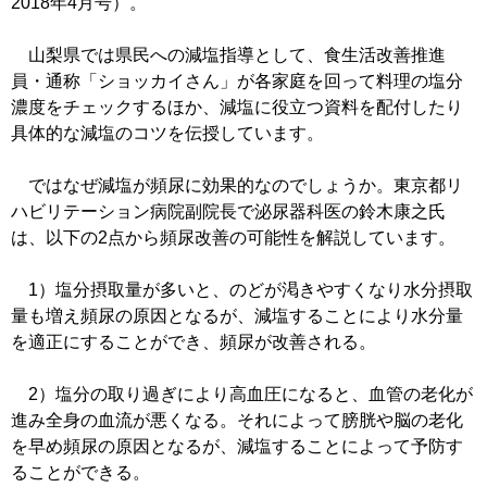
2018年4月号）。
山梨県では県民への減塩指導として、食生活改善推進
員・通称「ショッカイさん」が各家庭を回って料理の塩分
濃度をチェックするほか、減塩に役立つ資料を配付したり
具体的な減塩のコツを伝授しています。
ではなぜ減塩が頻尿に効果的なのでしょうか。東京都リ
ハビリテーション病院副院長で泌尿器科医の鈴木康之氏
は、以下の2点から頻尿改善の可能性を解説しています。
1）塩分摂取量が多いと、のどが渇きやすくなり水分摂取
量も増え頻尿の原因となるが、減塩することにより水分量
を適正にすることができ、頻尿が改善される。
2）塩分の取り過ぎにより高血圧になると、血管の老化が
進み全身の血流が悪くなる。それによって膀胱や脳の老化
を早め頻尿の原因となるが、減塩することによって予防す
ることができる。