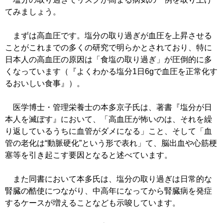
てみましょう。
まずは高血圧です。塩分の取り過ぎが血圧を上昇させる
ことがこれまでの多くの研究で明らかとされており、特に
日本人の高血圧の原因は「食塩の取り過ぎ」が圧倒的に多
くなっています（『よくわかる塩分1日6gで血圧を正常化す
るおいしい食事』）。
医学博士・管理栄養士の本多京子氏は、著書『塩分が日
本人を滅ぼす』において、「高血圧が怖いのは、それを繰
り返しているうちに血管がダメになる」こと、そして「血
管の老化は“動脈硬化”という形で表れ」て、脳出血や心筋梗
塞等を引き起こす要因となると述べています。
また同書において本多氏は、塩分の取り過ぎは日常的な
腎臓の酷使につながり、中高年になってから腎臓病を発症
するケースが増えることなども示唆しています。