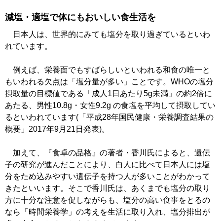
減塩・適塩で体にもおいしい食生活を
日本人は、世界的にみても塩分を取り過ぎているといわ
れています。
例えば、栄養面でもすばらしいといわれる和食の唯一と
もいわれる欠点は「塩分量が多い」ことです。WHOの塩分
摂取量の目標値である「成人1日あたり5g未満」の約2倍に
あたる、男性10.8g・女性9.2g の食塩を平均して摂取してい
るといわれています(「平成28年国民健康・栄養調査結果の
概要」2017年9月21日発表)。
加えて、『食卓の品格』の著者・香川氏によると、遺伝
子の研究が進んだことにより、白人に比べて日本人には塩
分をため込みやすい遺伝子を持つ人が多いことがわかって
きたといいます。そこで香川氏は、あくまでも塩分の取り
方に十分な注意を促しながらも、塩分の高い食事をとるの
なら「時間栄養学」の考えを生活に取り入れ、塩分排出が