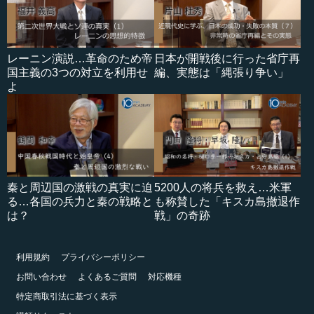
レーニン演説…革命のため帝
日本が開戦後に行った省庁再
国主義の3つの対立を利用せ
編、実態は「縄張り争い」
よ
秦と周辺国の激戦の真実に迫
5200人の将兵を救え…米軍
る…各国の兵力と秦の戦略と
も称賛した「キスカ島撤退作
は？
戦」の奇跡
利用規約
プライバシーポリシー
お問い合わせ
よくあるご質問
対応機種
特定商取引法に基づく表示