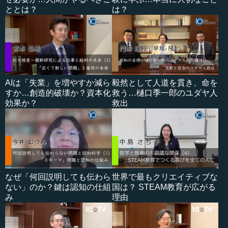
ととは？
は？
AIは「失業」を増やすか減ら
毅然として人道を貫き、命を
すか…創造的破壊か？資本化
救う…樋口季一郎のユダヤ人
効果か？
救出
なぜ「何回説明しても伝わら
世界で最もクリエイティブな
ない」のか？鍵は認知の仕組
国は？ STEAM教育が広がる
み
理由