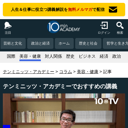
人生＆仕事に役立つ講義解説を
無料メルマガ
で配信
注目
ログイン
検索
芸術と文化
政治と経済
ホーム
歴史と社会
哲学と生き
活
国際
美容・健康
対人関係
歴史
ビジネス
経済
政治
テンミニッツ・アカデミー
コラム
美容・健康
記事
テンミニッツ・アカデミーでおすすめの講義