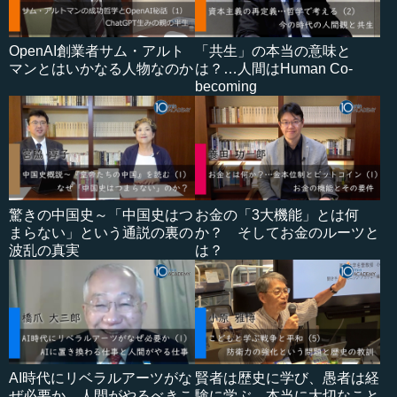
OpenAI創業者サム・アルト
「共生」の本当の意味と
マンとはいかなる人物なのか
は？…人間はHuman Co-
becoming
驚きの中国史～「中国史はつ
お金の「3大機能」とは何
まらない」という通説の裏の
か？ そしてお金のルーツと
波乱の真実
は？
AI時代にリベラルアーツがな
賢者は歴史に学び、愚者は経
ぜ必要か…人間がやるべきこ
験に学ぶ…本当に大切なこと