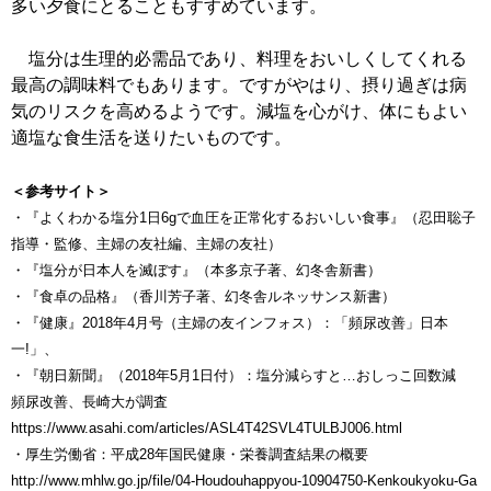
多い夕食にとることもすすめています。
塩分は生理的必需品であり、料理をおいしくしてくれる
最高の調味料でもあります。ですがやはり、摂り過ぎは病
気のリスクを高めるようです。減塩を心がけ、体にもよい
適塩な食生活を送りたいものです。
＜参考サイト＞
・『よくわかる塩分1日6gで血圧を正常化するおいしい食事』（忍田聡子
指導・監修、主婦の友社編、主婦の友社）
・『塩分が日本人を滅ぼす』（本多京子著、幻冬舎新書）
・『食卓の品格』（香川芳子著、幻冬舎ルネッサンス新書）
・『健康』2018年4月号（主婦の友インフォス）：「頻尿改善」日本
一!」、
・『朝日新聞』（2018年5月1日付）：塩分減らすと…おしっこ回数減
頻尿改善、長崎大が調査
https://www.asahi.com/articles/ASL4T42SVL4TULBJ006.html
・厚生労働省：平成28年国民健康・栄養調査結果の概要
http://www.mhlw.go.jp/file/04-Houdouhappyou-10904750-Kenkoukyoku-Ga