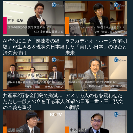
AI時代にこそ「熟達者の経
ラフカディオ・ハーンが解明
験」が生きる＆現状の日本経
した「美しい日本」の秘密と
済の実情は
未来
共産軍2万を金門島で殲滅…
アメリカ人の心を震わせた
ただし一般人の命を守る軍人
20歳の日系二世・三上弘文
の本義を重視
の翻訳