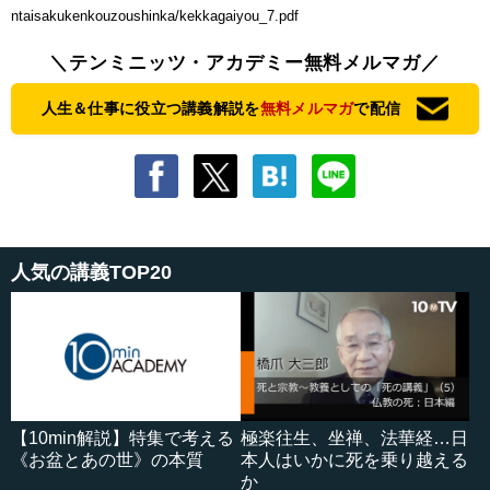
ntaisakukenkouzoushinka/kekkagaiyou_7.pdf
＼テンミニッツ・アカデミー無料メルマガ／
人生＆仕事に役立つ講義解説を
無料メルマガ
で配信
人気の講義TOP20
【10min解説】特集で考える
極楽往生、坐禅、法華経…日
《お盆とあの世》の本質
本人はいかに死を乗り越える
か