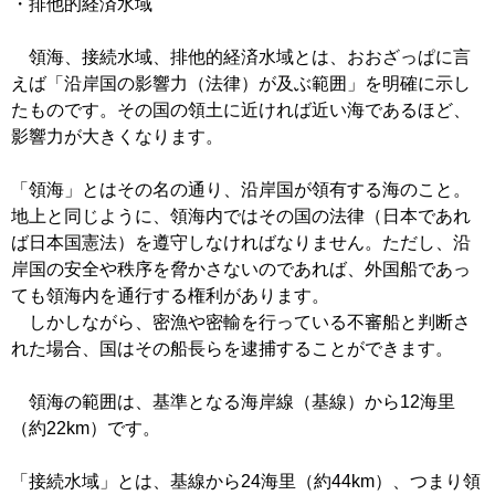
・排他的経済水域
領海、接続水域、排他的経済水域とは、おおざっぱに言
えば「沿岸国の影響力（法律）が及ぶ範囲」を明確に示し
たものです。その国の領土に近ければ近い海であるほど、
影響力が大きくなります。
「領海」とはその名の通り、沿岸国が領有する海のこと。
地上と同じように、領海内ではその国の法律（日本であれ
ば日本国憲法）を遵守しなければなりません。ただし、沿
岸国の安全や秩序を脅かさないのであれば、外国船であっ
ても領海内を通行する権利があります。
しかしながら、密漁や密輸を行っている不審船と判断さ
れた場合、国はその船長らを逮捕することができます。
領海の範囲は、基準となる海岸線（基線）から12海里
（約22km）です。
「接続水域」とは、基線から24海里（約44km）、つまり領