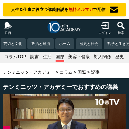
人生＆仕事に役立つ講義解説を
無料メルマガ
で配信
注目
ログイン
検索
芸術と文化
政治と経済
ホーム
歴史と社会
哲学と生き
コラムTOP
読書
生活
国際
美容・健康
対人関係
歴史
テンミニッツ・アカデミー
コラム
国際
記事
テンミニッツ・アカデミーでおすすめの講義