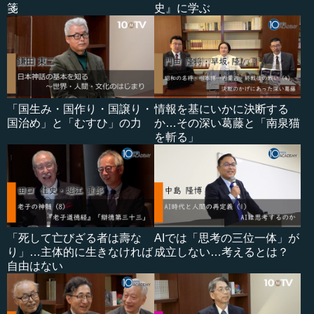
箋
史』に学ぶ
「国生み・国作り・国譲り・
情報を基にいかに決断する
国治め」と「むすひ」の力
か…その深い葛藤と「南泉猫
を斬る」
「死して亡びざる者は壽な
AIでは「思考の三位一体」が
り」…主体的に生きなければ
成立しない…考えるとは？
自由はない