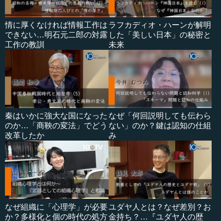
情に厚くなければ情報工作は
ラフカディオ・ハーンが解明
できない…明石元二郎の対露
した「美しい日本」の秘密と
工作の教訓
未来
秦はいかに強大な国になった
なぜ「何回説明しても伝わら
のか…「商鞅の変法」でどう
ない」のか？鍵は認知の仕組
改革したか
み
なぜ組織に「心理学」が必要
ユダヤ人とは？なぜ差別？お
か？多様化と個の時代の処方
金持ち？…『ユダヤ人の歴