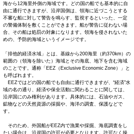
海から12海里外側の海域です。どの国の船でも基本的に自
由に通行できますが、沿岸国側は、領海に近づこうとする
不審な船に対して警告を鳴らす、監視するといった、一定
の警備体制を敷くことができます。船が警告に従わない場
合、その船は処罰の対象になります。領海を侵されないた
めの、予防的海域というイメージです。
「排他的経済水域」とは、基線から200海里（約370km）の
範囲の（領海を除いた）海域とその海底、地下を含む海域
のことです。通称「EEZ（Exclusive Economic Zone）」と
も呼ばれます。
EEZではどの国の船でも自由に通行できますが、“経済”水
域の名の通り、経済や保全活動に関わることに関しては、
沿岸国にのみ権利があります。具体的には、石油やガス、
鉱物などの天然資源の採掘や、海洋の調査、保護などで
す。
そのため、外国船がEEZ内で漁業や採掘、海底調査をし
たい場合は、沿岸国の許可が必要となります。許可なく操