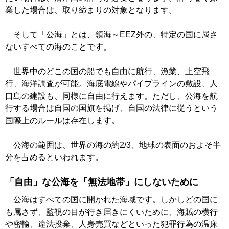
業した場合は、取り締まりの対象となります。
そして「公海」とは、領海～EEZ外の、特定の国に属さ
ないすべての海のことです。
世界中のどこの国の船でも自由に航行、漁業、上空飛
行、海洋調査が可能。海底電線やパイプラインの敷設、人
口島の建設も、同様に自由に行えます。ただし、公海を航
行する場合は自国の国旗を掲げ、自国の法律に従うという
国際上のルールは存在します。
公海の範囲は、世界の海の約2/3、地球の表面のおよそ半
分を占めるといわれます。
「自由」な公海を「無法地帯」にしないために
公海はすべての国に開かれた海域です。しかしどの国に
も属さず、監視の目が行き届きにくいために、海賊の横行
や密輸、違法投棄、人身売買などといった犯罪行為の温床