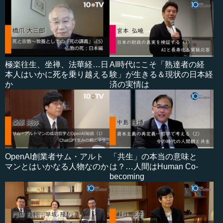
極楽往生、坐禅、法華経…日
AI時代にこそ「熟達者の経
本人はいかに死を乗り越える
験」が生きる＆現状の日本経
か
済の実情は
OpenAI創業者サム・アルト
「共生」の本当の意味と
マンとはいかなる人物なのか
は？…人間はHuman Co-
becoming