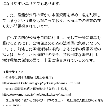
になりやすいエリアでもあります。
また、漁船が公海の豊かな水産資源を求め、魚を乱獲し
てしまうという事態も起こっており、公海上での漁業の在
り方が問題視されています。
すべての国が公海を自由に利用し、そして平等に恩恵を
受けるためにも、公海保全のための法整備は急務となって
います。前述した国連海洋法条約による公海の保護区域の
拡大は、そうした公海航行の安全、持続可能な海洋利用、
海洋環境の保護の面で、非常に注目されているのです。
＜参考サイト＞
・領海等に関する用語（海上保安庁）
https://www1.kaiho.mlit.go.jp/ryokai/zyoho/msk_idx.html
・海洋の国際法秩序と国連海洋法条約（外務省）
https://www.mofa.go.jp/mofaj/gaiko/kaiyo/law.html
・国土を知る / 意外と知らない日本の国土（一般社団法人国土技術研究セ
ンター JICE）