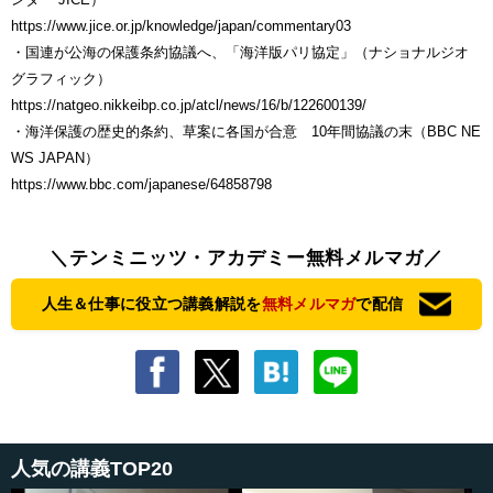
https://www.jice.or.jp/knowledge/japan/commentary03
・国連が公海の保護条約協議へ、「海洋版パリ協定」（ナショナルジオ
グラフィック）
https://natgeo.nikkeibp.co.jp/atcl/news/16/b/122600139/
・海洋保護の歴史的条約、草案に各国が合意 10年間協議の末（BBC NE
WS JAPAN）
https://www.bbc.com/japanese/64858798
＼テンミニッツ・アカデミー無料メルマガ／
人生＆仕事に役立つ講義解説を
無料メルマガ
で配信
人気の講義TOP20