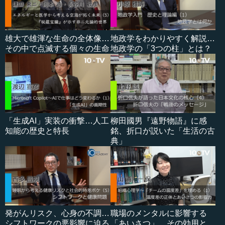
雄大で雄渾な生命の全体像…
地政学をわかりやすく解説…
その中で点滅する個々の生命
地政学の「3つの柱」とは？
「生成AI」実装の衝撃…人工
柳田國男『遠野物語』に感
知能の歴史と特長
銘、折口が説いた「生活の古
典」
発がんリスク、心身の不調…
職場のメンタルに影響する
シフトワークの悪影響に迫る
「あいさつ」、その効用と