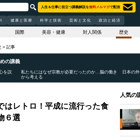
人生＆仕事に役立つ講義解説を
無料メルマガ
で配信
ス
健康と医療
科学と技術
芸術と文化
政治と経済
国際
美容・健康
対人関係
歴史
史
記事
めの講義
心を説
私たちにはなぜ宗教が必要だったのか…脳の働き
日本の外
から考える
人気の講
ではレトロ！平成に流行った食
物６選