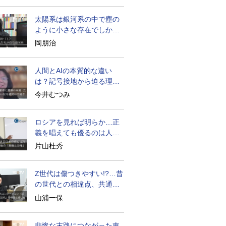
太陽系は銀河系の中で塵の
ように小さな存在でしかな
い
岡朋治
人間とAIの本質的な違い
は？記号接地から迫る理解
の本質
今井むつみ
ロシアを見れば明らか…正
義を唱えても優るのは人間
の性
片山杜秀
Z世代は傷つきやすい!?…昔
の世代との相違点、共通点
とは
山浦一保
悲惨な末路につながった東