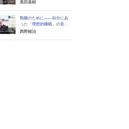
られざる実像
黒田基樹
熟睡のために――自分にあ
った「理想的睡眠」の見つ
け方
西野精治