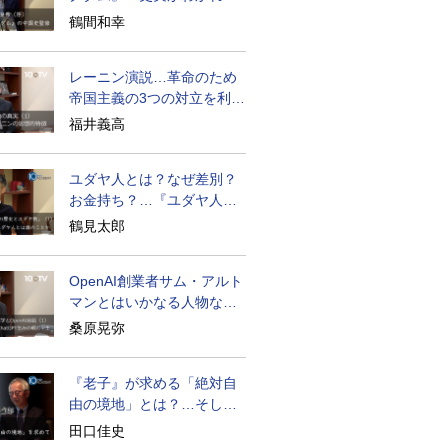
物語はもっと面白い
鶴間和幸
レーニン演説…革命のため
帝国主義の3つの対立を利用
せよ
福井義高
ユダヤ人とは？なぜ差別？
お金持ち？…『ユダヤ人の
歴史』に学ぶ
鶴見太郎
OpenAI創業者サム・アルト
マンとはいかなる人物なの
か
桑原晃弥
『老子』が求める「絶対自
由の境地」とは？…そして
創造長寿へ
田口佳史