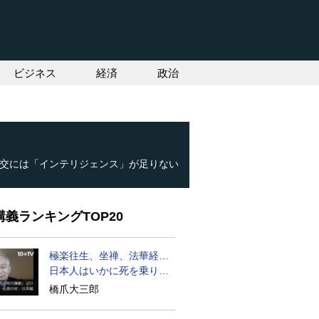
ビジネス
経済
政治
交には「インテリジェンス」が足りない
義ランキングTOP20
極楽往生、坐禅、法華経…
日本人はいかに死を乗り越
えるか
橋爪大三郎