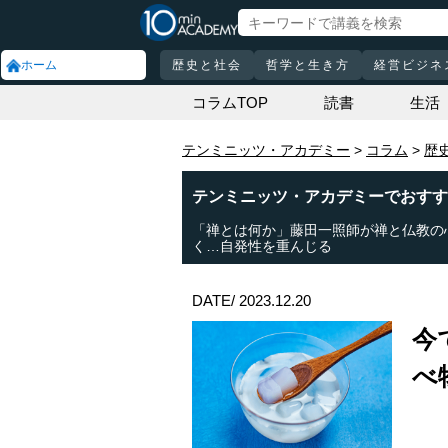
ホーム
歴史と社会
哲学と生き方
経営ビジネ
コラムTOP
読書
生活
テンミニッツ・アカデミー
コラム
歴
テンミニッツ・アカデミーでおすす
「禅とは何か」藤田一照師が禅と仏教の
く…自発性を重んじる
DATE/ 2023.12.20
今
べ