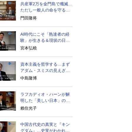
共産軍2万を金門島で殲滅…
ただし一般人の命を守る軍
人の本義を重視
門田隆将
AI時代にこそ「熟達者の経
験」が生きる＆現状の日本
経済の実情は
宮本弘曉
資本主義を哲学する…まず
アダム・スミスの見えざる
手と道徳感情論
中島隆博
ラフカディオ・ハーンが解
明した「美しい日本」の秘
密と未来
賴住光子
中国古代史の真実と『キン
グダム』…史実がわかれば