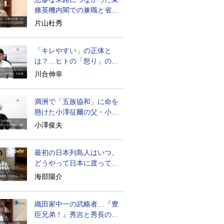
條英機内閣での兼職と省庁
再編
片山杜秀
「キレやすい」の正体と
は？…ヒトの「怒り」の本
質に迫る
川合伸幸
満洲で「五族協和」に命を
懸けた小澤征爾の父・小澤
開作
小澤俊夫
最初の日本列島人はいつ、
どうやって日本に渡ってき
たのか
海部陽介
織田家中一の武略者…『豊
臣兄弟！』秀吉と秀長の知