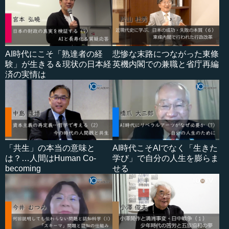
AI時代にこそ「熟達者の経
悲惨な末路につながった東條
験」が生きる＆現状の日本経
英機内閣での兼職と省庁再編
済の実情は
「共生」の本当の意味と
AI時代こそAIでなく「生きた
は？…人間はHuman Co-
学び」で自分の人生を膨らま
becoming
せる