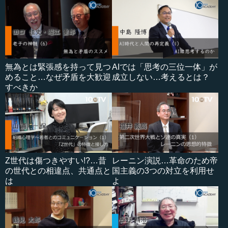
無為とは緊張感を持って見つ
AIでは「思考の三位一体」が
めること…なぜ矛盾を大歓迎
成立しない…考えるとは？
すべきか
Z世代は傷つきやすい!?…昔
レーニン演説…革命のため帝
の世代との相違点、共通点と
国主義の3つの対立を利用せ
は
よ