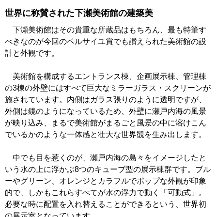
世界に称賛された下瀬美術館の建築美
下瀬美術館はその貴重な所蔵品はもちろん、最も特筆す
べきなのが今回のベルサイユ賞でも讃えられた美術館の設
計と外観です。
美術館を構成するエントランス棟、企画展示棟、管理棟
の3棟の外壁にはすべて巨大なミラーガラス・スクリーンが
施されています。内側はガラス張りのように透明ですが、
外側は鏡のようになっているため、外壁に瀬戸内海の風景
が映り込み、まるで美術館がまるごと風景の中に溶けこん
でいるかのような一体感と壮大な世界観を生み出します。
中でも目を惹くのが、瀬戸内海の島々をイメージしたと
いう水の上に浮かぶ8つのキューブ型の展示棟群です。ブル
ーやグリーン、オレンジとカラフルでポップな外観が印象
的で、しかもこれらすべてが水の浮力で動く「可動式」。
必要な時に配置を入れ替えることができるという、世界初
の展示室となっています。