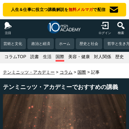
人生＆仕事に役立つ講義解説を
無料メルマガ
で配信
注目
ログイン
検索
芸術と文化
政治と経済
ホーム
歴史と社会
哲学と生き
コラムTOP
読書
生活
国際
美容・健康
対人関係
歴史
テンミニッツ・アカデミー
コラム
国際
記事
テンミニッツ・アカデミーでおすすめの講義