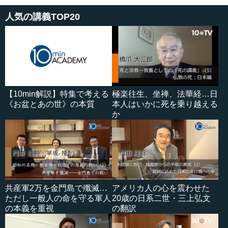
人気の講義TOP20
【10min解説】特集で考える
極楽往生、坐禅、法華経…日
《お盆とあの世》の本質
本人はいかに死を乗り越える
か
共産軍2万を金門島で殲滅…
アメリカ人の心を震わせた
ただし一般人の命を守る軍人
20歳の日系二世・三上弘文
の本義を重視
の翻訳