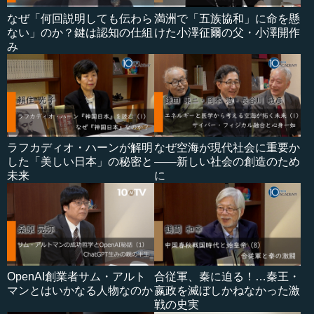
なぜ「何回説明しても伝わら
満洲で「五族協和」に命を懸
ない」のか？鍵は認知の仕組
けた小澤征爾の父・小澤開作
み
ラフカディオ・ハーンが解明
なぜ空海が現代社会に重要か
した「美しい日本」の秘密と
――新しい社会の創造のため
未来
に
OpenAI創業者サム・アルト
合従軍、秦に迫る！…秦王・
マンとはいかなる人物なのか
嬴政を滅ぼしかねなかった激
戦の史実