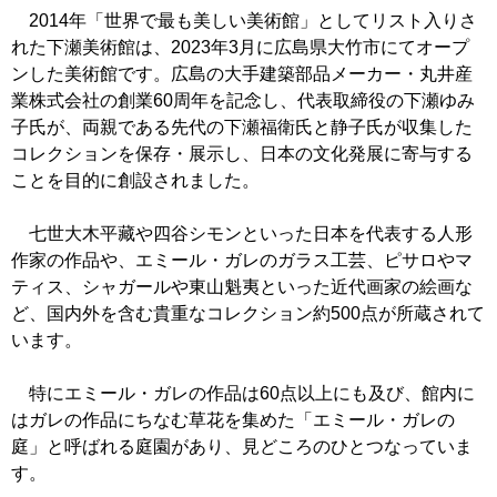
2014年「世界で最も美しい美術館」としてリスト入りさ
れた下瀬美術館は、2023年3月に広島県大竹市にてオープ
ンした美術館です。広島の大手建築部品メーカー・丸井産
業株式会社の創業60周年を記念し、代表取締役の下瀬ゆみ
子氏が、両親である先代の下瀬福衛氏と静子氏が収集した
コレクションを保存・展示し、日本の文化発展に寄与する
ことを目的に創設されました。
七世大木平藏や四谷シモンといった日本を代表する人形
作家の作品や、エミール・ガレのガラス工芸、ピサロやマ
ティス、シャガールや東山魁夷といった近代画家の絵画な
ど、国内外を含む貴重なコレクション約500点が所蔵されて
います。
特にエミール・ガレの作品は60点以上にも及び、館内に
はガレの作品にちなむ草花を集めた「エミール・ガレの
庭」と呼ばれる庭園があり、見どころのひとつなっていま
す。