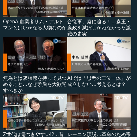
OpenAI創業者サム・アルト
合従軍、秦に迫る！…秦王・
マンとはいかなる人物なのか
嬴政を滅ぼしかねなかった激
戦の史実
無為とは緊張感を持って見つ
AIでは「思考の三位一体」が
めること…なぜ矛盾を大歓迎
成立しない…考えるとは？
すべきか
Z世代は傷つきやすい!?…昔
レーニン演説…革命のため帝