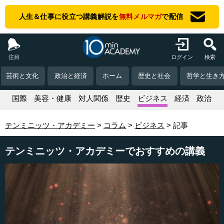
人生＆仕事に役立つ講義解説を
無料メルマガ
で配信
注目
ログイン
検索
芸術と文化
政治と経済
ホーム
歴史と社会
哲学と生き
活
国際
美容・健康
対人関係
歴史
ビジネス
経済
政治
テンミニッツ・アカデミー
コラム
ビジネス
記事
テンミニッツ・アカデミーでおすすめの講義