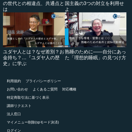
の世代との相違点、共通点と
国主義の3つの対立を利用せ
は
よ
ユダヤ人とは？なぜ差別？お
熟睡のために――自分にあっ
金持ち？…『ユダヤ人の歴
た「理想的睡眠」の見つけ方
史』に学ぶ
利用規約
プライバシーポリシー
お問い合わせ
よくあるご質問
対応機種
特定商取引法に基づく表示
講師リクエスト
法人窓口
マイメニュー削除(spモード決済)
ログイン