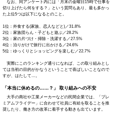
なお、同アンケート内には「月末の金曜日15時で仕事を
切り上げたら何をする？」という質問もあり、最も多かっ
た上位5つは以下になるとのこと。
1位：外食する(家族、恋人などと)／31.8%
2位：家族団らん・子どもと遊ぶ／28.2%
3位：家の片づけ・掃除・洗濯する／27.5%
4位：泊りがけで旅行に出かける／24.6%
5位：ゆっくりとショッピングを楽しむ／22.7%
実際にこのランキング通りになれば、この取り組みとし
ては当初の目的がかなうということで喜ばしいことなので
すが、はたして…。
「本当に休めるの……？」 取り組みへの不安
大手の商社や工業メーカーなどの民間企業では、「プレ
ミアムフライデー」に合わせて社員に有給を取ることを推
奨したり、働き方の改革に着手する動きも出ています。