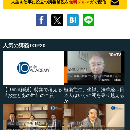
人生＆仕事に役立つ講義解説を
無料メルマガ
で配信
人気の講義TOP20
【10min解説】特集で考える
極楽往生、坐禅、法華経…日
《お盆とあの世》の本質
本人はいかに死を乗り越える
か