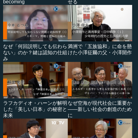
becoming
せる
なぜ「何回説明しても伝わら
満洲で「五族協和」に命を懸
ない」のか？鍵は認知の仕組
けた小澤征爾の父・小澤開作
み
ラフカディオ・ハーンが解明
なぜ空海が現代社会に重要か
した「美しい日本」の秘密と
――新しい社会の創造のため
未来
に