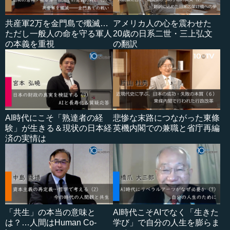
共産軍2万を金門島で殲滅…
アメリカ人の心を震わせた
ただし一般人の命を守る軍人
20歳の日系二世・三上弘文
の本義を重視
の翻訳
AI時代にこそ「熟達者の経
悲惨な末路につながった東條
験」が生きる＆現状の日本経
英機内閣での兼職と省庁再編
済の実情は
「共生」の本当の意味と
AI時代こそAIでなく「生きた
は？…人間はHuman Co-
学び」で自分の人生を膨らま