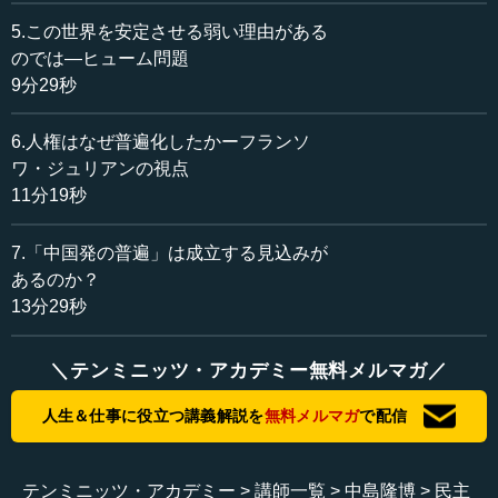
その「内聖」と「外王」とが結び付くはずだというのが、
前近代の中国あるいは前近代の東アジアの確信でした。有
5.この世界を安定させる弱い理由がある
徳の王は、良い政治を行うことができるに違いない。この
のでは―ヒューム問題
ように考えていたのです。
9分29秒
ところが、近代において直面した問題は、新しい「外
6.人権はなぜ普遍化したかーフランソ
王」、新しい政治が登場したことでした。一つは民主主義
ワ・ジュリアンの視点
です。そしてもう一つは科学です。民主主義と科学とい
11分19秒
う、これらの新しい「外王」を、「内聖」とどう接続をす
るのか。新しい「内聖」が必要なのか。あるいは、古い
7.「中国発の普遍」は成立する見込みが
「内聖」を少し変えるだけでいいのか。これが大問題で
あるのか？
す。
13分29秒
●日本のケース、中国のケース
＼テンミニッツ・アカデミー無料メルマガ／
日本の場合は、そこを非常に曖昧にしていきます。曖昧
人生＆仕事に役立つ講義解説を
無料メルマガ
で配信
にしていって、どちらかと言えば、どっちつかずでやって
みる。非常に中途半端な形で、「内聖」「外王」問題を処
理していきました。
テンミニッツ・アカデミー
講師一覧
中島隆博
民主