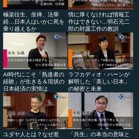
極楽往生、坐禅、法華
情に厚くなければ情報工
経…日本人はいかに死を
作はできない…明石元二
乗り越えるか
郎の対露工作の教訓
AI時代にこそ「熟達者の
ラフカディオ・ハーンが
経験」が生きる＆現状の
解明した「美しい日本」
日本経済の実情は
の秘密と未来
ユダヤ人とは？なぜ差
「共生」の本当の意味と