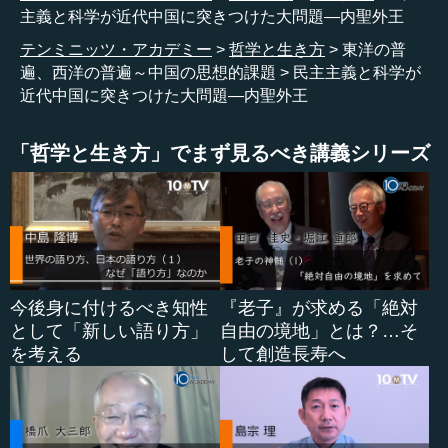
主義と科学が近代中国に突きつけた大問題―内聖外王
ところが中国は、先ほど申し上げたように、一方で非常
テンミニッツ・アカデミー
哲学と生き方
東洋の普
に西洋化を進めていきます。いわば「内聖」という道を放
遍、西洋の普遍～中国の思想的課題
民主主義と科学が
棄するのですね。これが（中国の）メイン・ストリームで
近代中国に突きつけた大問題―内聖外王
す。例えばここで、梁漱溟という、非常に重要な中国の近
代思想家を挙げておきました。彼はこう言いました。現代
「哲学と生き方」でまず見るべき講義シリーズ
における新しい「外王」である民主主義と科学を述べるの
であれば、それは西洋文化から学ぶべきであって、中国文
化からではない。彼はこう言ったのです。
中国文化から言えることは何か、それは孔子や孟子の
「情理」を再び活発にすることだけである。ということ
は、西洋文化に基づいている民主主義と科学、これは当時
今後身に付けるべき知性
『老子』が求める「絶対
の普遍だったわけですから、それを考えるのであれば西洋
として「新しい語り方」
自由の境地」とは？…そ
文化から学ぶしかない。中国から（学ぶものは）出てこな
を考える
して創造長寿へ
い。
もちろん中体西用論などはありました。日本でも和魂洋
才という折衷的な考え方がありました。でも彼は、そんな