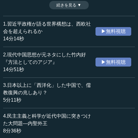
近代の大問題だった。東京大学東洋文化研究所副所長・教
続きを見る ▼
時間：8分36秒
授の中島隆博氏が、アジア思想の根本問題とも言えるこの
収録日：2016年4月21日
問いに、現代中国がどう答えているかを論じる。（２０１
追加日：2016年8月17日
６年４月２１日開催日本ビジネス協会ＪＢＣインタラクテ
1.習近平政権が語る世界構想は、西欧社
カテゴリー：
ィブセミナー講演「東洋の普遍、西洋の普遍 科学、民主
会を超えられるか
▶無料視聴
哲学・思想
近現代の哲学・思想
主義、資本主義」より、全７話中第４話）
14分14秒
≪全文≫
2.現代中国思想が元ネタにした竹内好
●中国近代最大の問題は、新しい「外王」への対応だ
『方法としてのアジア』
▶無料視聴
った
14分51秒
中国近代について少しだけ振り返った場合、一番大きな
3.日本以上に「西洋化」した中国で、儒
問題は何だったか。私は次のようなことだと思っていま
教復興の兆しあり？
す。よく「内聖外王」という言い方をします。「内聖」と
5分11秒
いうのは、「内において聖人になること」です。ある種の
宗教的な高みに、修養を通じて到達をする。自己修養、近
4.民主主義と科学が近代中国に突きつけ
代風にいえば自己啓蒙です。自分をどうやって啓蒙してい
た大問題―内聖外王
くのか。これが「内聖」です。そして「外王」とは、外に
8分36秒
おいては王であるということですから、政治を指します。