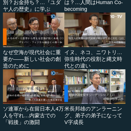
別？お金持ち？…『ユダ
は？…人間はHuman Co-
ヤ人の歴史』に学ぶ
becoming
なぜ空海が現代社会に重
イヌ、ネコ、ニワトリ…
要か――新しい社会の創
弥生時代の役割と縄文時
造のために
代との違い
ソ連軍から在留日本人4万
米長邦雄のアンラーニン
人を守れ…内蒙古での
グ、弟子の弟子になって
「戦後」の激闘
V字成長