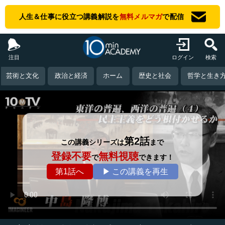
人生＆仕事に役立つ講義解説を
無料メルマガ
で配信
注目
ログイン
検索
芸術と文化
政治と経済
ホーム
歴史と社会
哲学と生き
第2話
この講義シリーズは
まで
登録不要
無料視聴
で
できます！
第1話へ
▶ この講義を再生