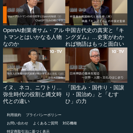
OpenAI創業者サム・アル
中国古代史の真実と『キ
トマンとはいかなる人物
ングダム』…史実がわか
なのか
れば物語はもっと面白い
イヌ、ネコ、ニワトリ…
「国生み・国作り・国譲
弥生時代の役割と縄文時
り・国治め」と「むす
代との違い
ひ」の力
利用規約
プライバシーポリシー
お問い合わせ
よくあるご質問
対応機種
特定商取引法に基づく表示