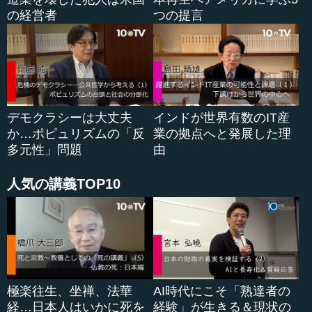
島田 （フランスも）原発はやっていますけれど、ね。
の経営者
つの提言
小宮山 フランスは（原発を）減らそうとしています。さ
すがにこれ以上進めてはいけない...
デモクラシーは大丈夫
インドが世界有数のIT産
か…ポピュリズムの「反
業の拠点へと発展した理
多元性」問題
由
人気の講義TOP10
極楽往生、坐禅、法華
AI時代にこそ「熟達者の
経…日本人はいかに死を
経験」が生きる＆現状の