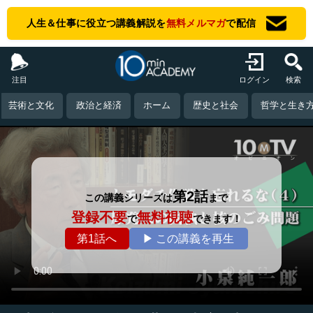
人生＆仕事に役立つ講義解説を
無料メルマガ
で配信
注目
ログイン
検索
芸術と文化
政治と経済
ホーム
歴史と社会
哲学と生き
第2話
この講義シリーズは
まで
登録不要
無料視聴
で
できます！
第1話へ
▶ この講義を再生