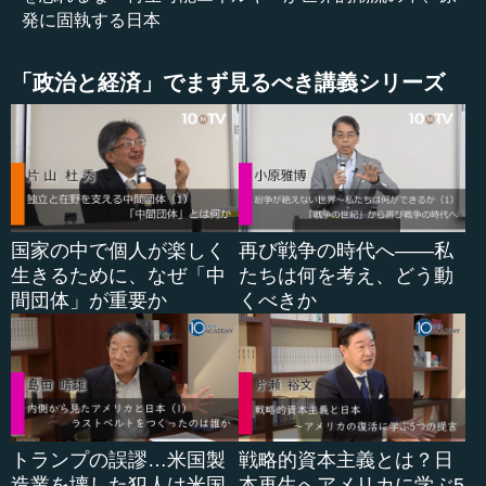
どんどん上がっているのです。
発に固執する日本
小泉 省エネ技術も発達していますしね。
「政治と経済」でまず見るべき講義シリーズ
小宮山 そうです。省エネが一番大きいのです。だから今
のままいくと、大体2050年にはエネルギー消費は60パーセ
ントほど減少するということです。政府案では、(2030年
の)原子力比率を20～22パーセントとしていますが、それは
エネルギーレベルでいくという話で考えているからで、そ
の分がなくなってちょうど良い具合になるのです。エネル
国家の中で個人が楽しく
再び戦争の時代へ――私
ギー消費は減り、電力は余るのです。結局、使う人が少な
生きるために、なぜ「中
たちは何を考え、どう動
くなるからです。
間団体」が重要か
くべきか
しかも、生活のレベルはどんどん上がっていきます。こ
こが非常に大きな問題です。確かに省エネは一番重要で
す。パリでの（COP21の）話もそうで、1に省エネ、2に再
生可能エネルギー、3が石炭をどうやって減らすか、です。
しかし、原発の話はほとんど出ませんでした。
トランプの誤謬…米国製
戦略的資本主義とは？日
造業を壊した犯人は米国
本再生へアメリカに学ぶ5