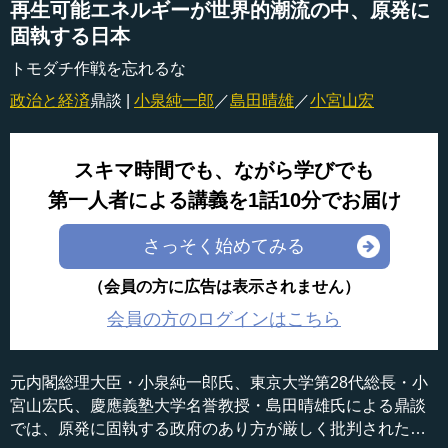
再生可能エネルギーが世界的潮流の中、原発に
固執する日本
トモダチ作戦を忘れるな
政治と経済
鼎談 |
小泉純一郎
／
島田晴雄
／
小宮山宏
スキマ時間でも、ながら学びでも
第一人者による講義を1話10分でお届け
さっそく始めてみる
（会員の方に広告は表示されません）
会員の方のログインはこちら
元内閣総理大臣・小泉純一郎氏、東京大学第28代総長・小
宮山宏氏、慶應義塾大学名誉教授・島田晴雄氏による鼎談
では、原発に固執する政府のあり方が厳しく批判された。