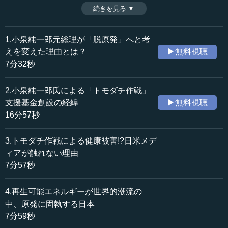
現在、原発の稼働はほぼゼロの状態だが、電力不足に陥る
続きを見る ▼
時間：7分59秒
ことはまずない。世界的な潮流は、省エネと再生可能エネ
収録日：2016年10月24日
ルギーの拡大に進んでいる。こうした中で、なぜ政府は原
追加日：2017年2月8日
発の維持にこだわるのか。（全6話中第4話）
1.小泉純一郎元総理が「脱原発」へと考
カテゴリー：
えを変えた理由とは？
▶無料視聴
環境・資源
電源構成・エネルギー効率
7分32秒
社会・福祉
災害・防災
2.小泉純一郎氏による「トモダチ作戦」
≪全文≫
支援基金創設の経緯
▶無料視聴
●稼働原発がほとんどなくても、日本社会は困ってい
16分57秒
ない
3.トモダチ作戦による健康被害!?日米メデ
小泉 私が原発ゼロと発言した2013年は、「そんなことを
ィアが触れない理由
言っても、将来ならともかく、直ちにゼロになんてできる
7分57秒
わけがない」と言われました。ところが今、（2011年か
ら）5年7カ月と、時間はかかったけれども、ほとんどゼロ
4.再生可能エネルギーが世界的潮流の
の状態です。実際に、2011年3月から2013年9月まで稼働し
中、原発に固執する日本
た原発はたった2基。その前、54基もあったのに、です。あ
7分59秒
の事故の後、2013年9月から2015年9月までは稼働ゼロ。