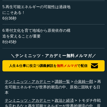
2015年9月から今までは、1基か2基でしょう。
5.再生可能エネルギーの可能性は過疎地
5年7カ月間、（原発は）ほとんどゼロという状態でした
にこそある！
が、全然困らないし、停電もなし、です。
6分36秒
島田 これは大変な実証例です。かつて日本は（原発が）
6.寄付文化を育て地域から原発依存の構
約50基あり、日本の電力の3分の1を支えて初めて成り立つ
造を変えることが重要
と言っていました。ところが実際にはなくても（困らない
8分45秒
ということです）。
＼テンミニッツ・アカデミー無料メルマガ／
●ここ10年で減り始めたエネルギー使用量
人生＆仕事に役立つ講義解説を
無料メルマガ
で配信
小宮山 大事な話があります。何かというと、ここ10年間
ほど電力もエネルギーも（使用量は）減り始めていること
テンミニッツ・アカデミー
講師一覧
小泉純一郎
再
です。エネルギー消費は年率1.6パーセントで減り始めてい
生可能エネルギーが世界的潮流の中、原発に固執する日
ます。しかし政府は、これを考慮していません。別に国民
本
を我慢させているわけではありません。自動車の数や家の
数がもう飽和状態で、車であればおよそ6,000万台、家もお
テンミニッツ・アカデミー
政治と経済
トモダチ作戦
よそ6,000万軒です。そこのところで飽和していて、効率は
を忘れるな
再生可能エネルギーが世界的潮流の中、原