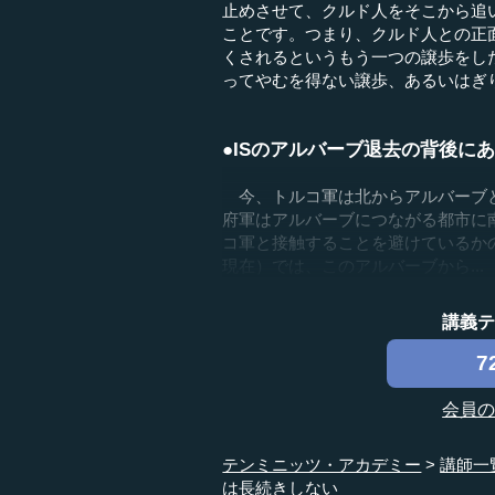
止めさせて、クルド人をそこから追
ことです。つまり、クルド人との正
くされるというもう一つの譲歩をし
ってやむを得ない譲歩、あるいはぎ
●ISのアルバーブ退去の背後に
今、トルコ軍は北からアルバーブと
府軍はアルバーブにつながる都市に
コ軍と接触することを避けているかの
現在）では、このアルバーブから...
講義
7
会員
テンミニッツ・アカデミー
講師一
は長続きしない