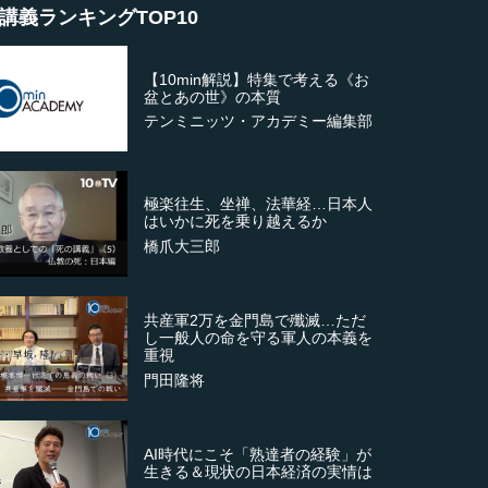
講義ランキングTOP10
【10min解説】特集で考える《お
盆とあの世》の本質
テンミニッツ・アカデミー編集部
極楽往生、坐禅、法華経…日本人
はいかに死を乗り越えるか
橋爪大三郎
共産軍2万を金門島で殲滅…ただ
し一般人の命を守る軍人の本義を
重視
門田隆将
AI時代にこそ「熟達者の経験」が
生きる＆現状の日本経済の実情は