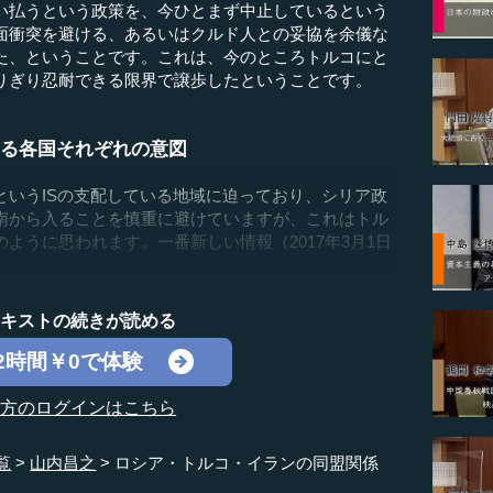
い払うという政策を、今ひとまず中止しているという
面衝突を避ける、あるいはクルド人との妥協を余儀な
た、ということです。これは、今のところトルコにと
りぎり忍耐できる限界で譲歩したということです。
ある各国それぞれの意図
いうISの支配している地域に迫っており、シリア政
南から入ることを慎重に避けていますが、これはトル
ように思われます。一番新しい情報（2017年3月1日
テキストの続きが読める
2時間￥0で体験
の方のログインはこちら
覧
山内昌之
ロシア・トルコ・イランの同盟関係