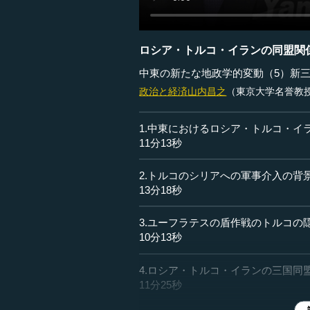
ロシア・トルコ・イランの同盟関
中東の新たな地政学的変動（5）新
政治と経済
山内昌之
（東京大学名誉教
1.中東におけるロシア・トルコ・イ
11分13秒
2.トルコのシリアへの軍事介入の背
13分18秒
3.ユーフラテスの盾作戦のトルコの
10分13秒
4.ロシア・トルコ・イランの三国同
11分25秒