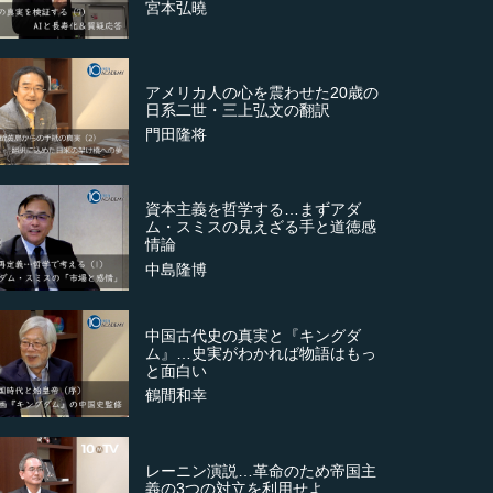
宮本弘曉
アメリカ人の心を震わせた20歳の
日系二世・三上弘文の翻訳
門田隆将
資本主義を哲学する…まずアダ
ム・スミスの見えざる手と道徳感
情論
中島隆博
中国古代史の真実と『キングダ
ム』…史実がわかれば物語はもっ
と面白い
鶴間和幸
レーニン演説…革命のため帝国主
義の3つの対立を利用せよ