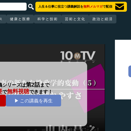
人生＆仕事に役立つ講義解説を
無料メルマガ
で配信
ス
健康と医療
科学と技術
芸術と文化
政治と経済
第2話
義シリーズは
まで
要
無料視聴
で
できます！
▶ この講義を再生