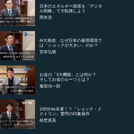
日本のエネルギー政策を「デジタ
ル戦略」で大転換しよう
岡本浩
AI大格差…なぜ日本の雇用環境で
は「ショックが大きい」のか？
宮本弘曉
お金の「3大機能」とは何か？
そしてお金のルーツとは？
養田功一郎
100分de名著！？『ショック・ド
クトリン』驚愕の印象操作
柿埜真吾