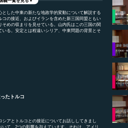
講義一覧を見る▼
心とした中東の新たな地政学的変動について解説する
ルコの接近、およびイランを含めた新三国同盟ともい
りそめの収まりを見せている。山内氏はこの三国の関
ている。安定とは程遠いシリア、中東問題の背景とそ
救ったトルコ
シアとトルコとの接近についてお話ししてきまし
おいて、2つの影響を与えています。それは、アメリ