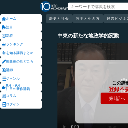
ホーム
歴史と社会
哲学と生き方
経営ビジネ
注目
中東の新たな地政学的変動
新着
ランキング
を知る講義まとめ
編集長の見どころ
講師
ジャンル
この講
8月・9月
登録不
注目の新作講義
コラム
第1話へ
ログイン