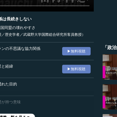
係は長続きしない
三国同盟の壊れやすさ
授／歴史学者／武蔵野大学国際総合研究所客員教授）
「政治
ランの不思議な協力関係
▶無料視聴
景と経緯
▶無料視聴
隠れた目的
盟が持つ意味