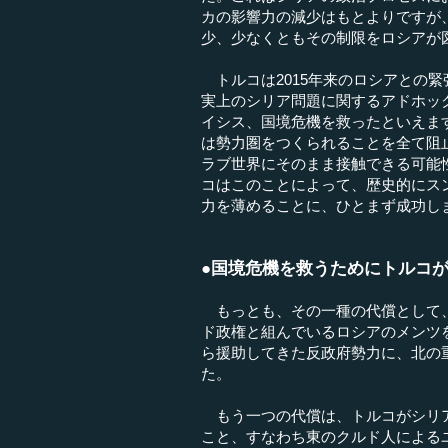
カの影響力の減少はもとよりですが
少、少なくともその制限をロシアが
トルコは2015年来のロシアとの
実上のシリア問題に関するアドホッ
イシス、国境危機を救ったといえま
は勢力圏をつくられることを全て阻
ラブ世界にそのまま接触できる可能
コはこのことによって、歴史的にス
力を薄めることに、ひとまず成功し
●国境危機を救うためにトルコが
もっとも、その一種の代償として、
ド政権と組んでいるロシアのメンツ
ら援助してきた反政府勢力に、北の
た。
もう一つの代償は、トルコがシリア
こと、すなわち東のクルド人による