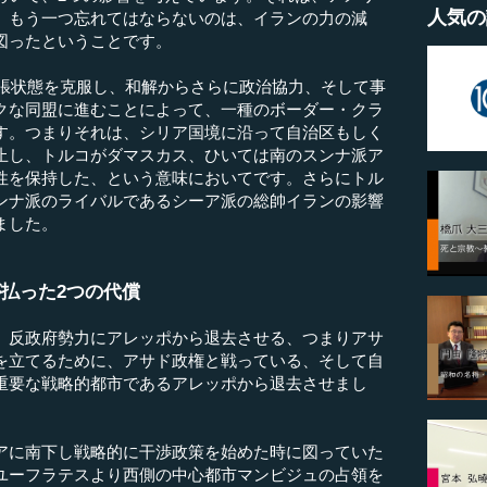
人気の
、もう一つ忘れてはならないのは、イランの力の減
図ったということです。
緊張状態を克服し、和解からさらに政治協力、そして事
クな同盟に進むことによって、一種のボーダー・クラ
す。つまりそれは、シリア国境に沿って自治区もしく
止し、トルコがダマスカス、ひいては南のスンナ派ア
性を保持した、という意味においてです。さらにトル
ンナ派のライバルであるシーア派の総帥イランの影響
ました。
払った2つの代償
反政府勢力にアレッポから退去させる、つまりアサ
を立てるために、アサド政権と戦っている、そして自
重要な戦略的都市であるアレッポから退去させまし
に南下し戦略的に干渉政策を始めた時に図っていた
ユーフラテスより西側の中心都市マンビジュの占領を