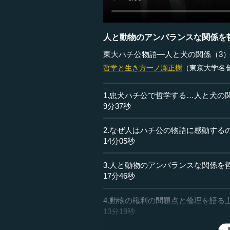
人と動物のアンバランスな関係を
東大ハチ公物語―人と犬の関係（3
哲学と生き方
一ノ瀬正樹
（東京大学名
1.忠犬ハチ公で哲学する…人と犬の
9分37秒
2.なぜ人はハチ公の物語に感動する
14分05秒
3.人と動物のアンバランスな関係を
17分46秒
4.動物の権利の問題点と倫理を語る
13分19秒