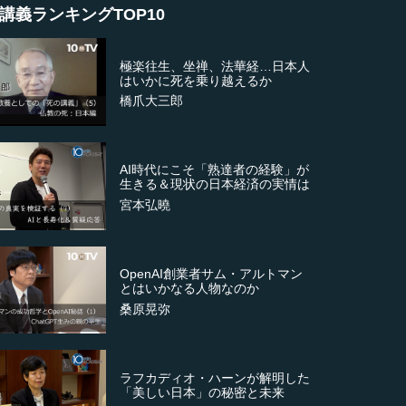
講義ランキングTOP10
極楽往生、坐禅、法華経…日本人
はいかに死を乗り越えるか
橋爪大三郎
AI時代にこそ「熟達者の経験」が
生きる＆現状の日本経済の実情は
宮本弘曉
OpenAI創業者サム・アルトマン
とはいかなる人物なのか
桑原晃弥
ラフカディオ・ハーンが解明した
「美しい日本」の秘密と未来