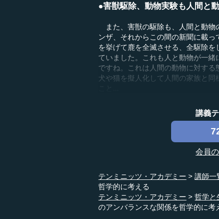
●害獣駆除、動物実験も人間と
また、害獣の駆除も、人間と動物の
ンザ、それからこの間の新聞に載っ
を挙げて鹿を全滅させる、全駆除を
ていました。これも人と動物が一緒
ですね。これは人間の動物に対する
犬や猫を擬人化して人間の家族と同
こと...
講義
7
会員
テンミニッツ・アカデミー
講師一
哲学的に考える
テンミニッツ・アカデミー
哲学と
のアンバランスな関係を哲学的に考