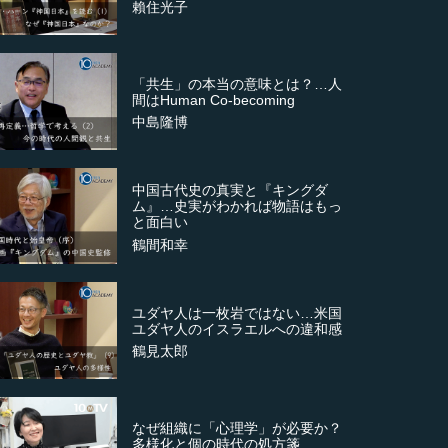
賴住光子
「共生」の本当の意味とは？…人
間はHuman Co-becoming
中島隆博
中国古代史の真実と『キングダ
ム』…史実がわかれば物語はもっ
と面白い
鶴間和幸
ユダヤ人は一枚岩ではない…米国
ユダヤ人のイスラエルへの違和感
鶴見太郎
なぜ組織に「心理学」が必要か？
多様化と個の時代の処方箋