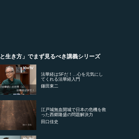
と生き方」でまず見るべき講義シリーズ
法華経はSFだ！…心を元気にし
てくれる法華経入門
鎌田東二
江戸城無血開城で日本の危機を救
った西郷隆盛の問題解決力
田口佳史