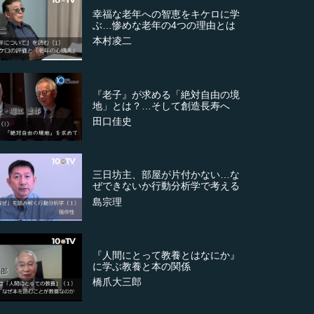
幸福な老年への智恵をキケロに学
ぶ…惨めな老年の4つの理由とは
本村凌二
『老子』が求める「絶対自由の境
地」とは？…そして創造長寿へ
田口佳史
三日坊主、部屋が片付かない…な
ぜできないか行動分析学で考える
島宗理
『人間にとって教養とはなにか』
に学ぶ教養と本の関係
橋爪大三郎