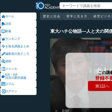
ホーム
歴史と社会
哲学と生き方
経営ビジネ
注目
東大ハチ公物語―人と犬の関
新着
ランキング
を知る講義まとめ
編集長の見どころ
講師
ジャンル
この講
8月・9月
登録不
注目の新作講義
コラム
第1話へ
ログイン