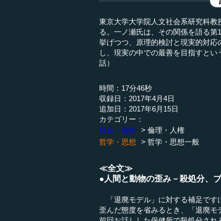
東京大学大学院人文社会系研究科教
る。一ノ瀬氏は、その関係を語る第
挙げつつ、原理的検討と現実的対応
し、現実の中での最善を目指すという
話）
時間：17分46秒
収録日：2017年4月4日
追加日：2017年6月15日
カテゴリー：
社会・福祉
倫理・人権
哲学・思想
哲学・思想一般
≪全文≫
●人間と動物の歪み－殺処分、
「退廃モデル」に対する補足ですけ
歪んだ態度を省みるとき、「退廃モ
前回お話しした保健所で殺処分され