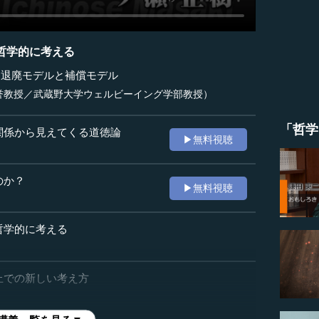
哲学的に考える
）退廃モデルと補償モデル
誉教授／武蔵野大学ウェルビーイング学部教授）
「哲学
関係から見えてくる道徳論
▶無料視聴
のか？
▶無料視聴
哲学的に考える
上での新しい考え方