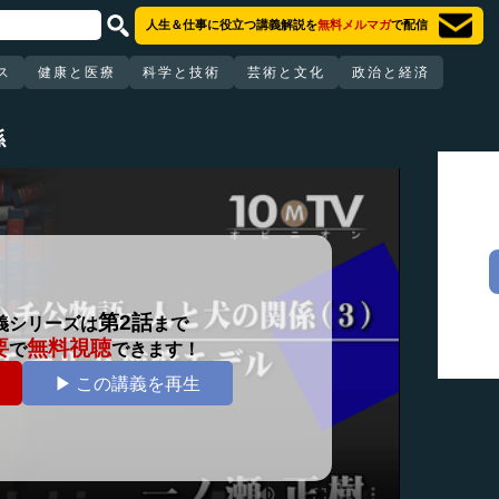
人生＆仕事に役立つ講義解説を
無料メルマガ
で配信
ス
健康と医療
科学と技術
芸術と文化
政治と経済
係
第2話
義シリーズは
まで
要
無料視聴
で
できます！
▶ この講義を再生