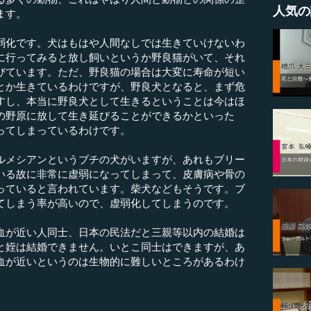
人気の
ます。
化です。犬はもはや人間なしでは生きていけないわ
に行ってみると放し飼いというか野良猫がいて、それ
びています。ただ、野良猫の場合は大変に寿命が短い
とか生きているわけですが、野良犬となると、まず危
すし、本当に野良犬として生きるということは今はほ
の野原に放して生き延びることができるかといった
ってしまっているわけです。
メシアンというブチの犬がいますが、あれもブリー
いる故に非常に虚弱になってしまって、皮膚病や骨の
っていると言われています。柴犬などもそうです。ブ
てしまう率が高いので、虚弱化してしまうのです。
が近い人同士、日本の民法だと三親等以内の結婚は
と姪は結婚できません。いとこ同士はできますが、あ
血が近いというのは生物的に難しいところがあるわけ