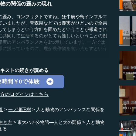
動物の関係の歪みの現れ
歪み、コンフリクトですね。狂牛病や鳥インフルエ
ていましたが、青森県などでは鹿害がひどいので全県
してしまうという方針を固めたということが報道され
に共同して生活するのがとても難しいということの例
態度のアンバランスさを1つ示しています。一方では
様に扱っているのに、鹿が農作物を食い荒らすという
テキストの続きが読める
2時間￥0で体験
の方のログインはこちら
覧
一ノ瀬正樹
人と動物のアンバランスな関係を
生き方
東大ハチ公物語―人と犬の関係
人と動物
える